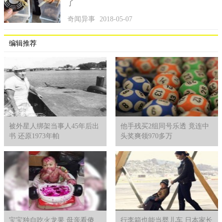
了
五、京沪高铁（ 1318公里）
奇闻异事
2018-05-07
虽说京沪高铁排在第五，但它的全长不容小觑，它拥有1318
编辑推荐
公里的全长，是北京与上海的铁路主干线，它的站点设置达24
个。因为它所经之地都是经济发展发达及较发达地带，所以在这
条干线上的客运量也很大。不仅如此，它的运行速度也十分令人
满意，最高可至380千米/小时。
被外星人绑架当事人45年后出
他手残买2组同号乐透 竟连中
书 还原1973年帕
头奖爽领970多万
宝宝独自吃火龙果 母亲看傻
行李箱也能当婴儿车 日本家长