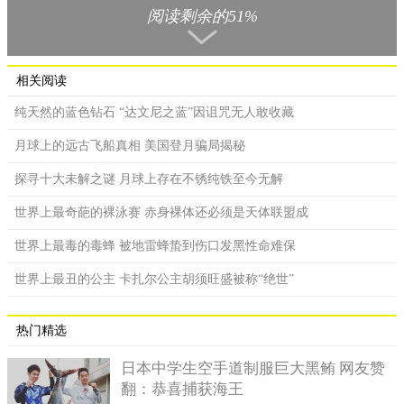
阅读剩余的51%
相关阅读
纯天然的蓝色钻石 “达文尼之蓝”因诅咒无人敢收藏
月球上的远古飞船真相 美国登月骗局揭秘
二、兰新铁路(2423公里)
探寻十大未解之谜 月球上存在不锈纯铁至今无解
了解了最长的京九线，现在我们就来了解一下铁路线长度中
世界上最奇葩的裸泳赛 赤身裸体还必须是天体联盟成
位于第二位的兰新线，作为一条连接兰州与新疆的铁路线，它的
世界上最毒的毒蜂 被地雷蜂蛰到伤口发黑性命难保
长度也不容小觑，它的全长可达2423公里，在西北部，这条铁路
线非常重要。它在1952年就已建成，在建设这条铁路线时面临着
世界上最丑的公主 卡扎尔公主胡须旺盛被称“绝世”
许多的困难，但自从建设完成后，为铁路沿线地带带来了很多便
利，现在，它也是一带一路建设中的重要组成部分。
热门精选
日本中学生空手道制服巨大黑鲔 网友赞
翻：恭喜捕获海王