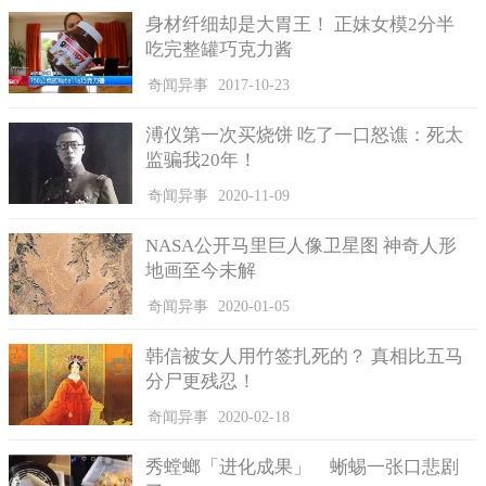
身材纤细却是大胃王！ 正妹女模2分半
吃完整罐巧克力酱
奇闻异事
2017-10-23
四、青藏铁路(1956公里)
溥仪第一次买烧饼 吃了一口怒谯：死太
监骗我20年！
青藏铁路拥有1956公里的长度，连接青海与西藏。在这样一
个高海拔，自然条件不好的地带，青藏铁路需要非常高的技术能
奇闻异事
2020-11-09
力才可以建成，而且现在青藏铁路一直以来作为是铁路建设一大
工程和技术认证，它也为当地的人们带来了众多好处。
NASA公开马里巨人像卫星图 神奇人形
地画至今未解
奇闻异事
2020-01-05
韩信被女人用竹签扎死的？ 真相比五马
分尸更残忍！
奇闻异事
2020-02-18
秀螳螂「进化成果」 蜥蜴一张口悲剧