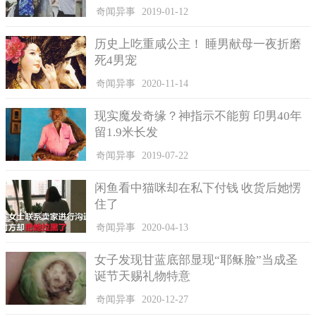
奇闻异事
2019-01-12
历史上吃重咸公主！ 睡男献母一夜折磨
死4男宠
奇闻异事
2020-11-14
现实魔发奇缘？神指示不能剪 印男40年
留1.9米长发
三、京广铁路(2294公里)
奇闻异事
2019-07-22
位列第三的铁路线便是拥有2294公里长度的京广线，这条铁
路线贯通南北，连接北京和广州，而且这条铁路线经过了多个省
闲鱼看中猫咪却在私下付钱 收货后她愣
份，是南北交通的主干线，在所有铁路干线中最为繁忙。
住了
奇闻异事
2020-04-13
女子发现甘蓝底部显现“耶稣脸”当成圣
诞节天赐礼物特意
奇闻异事
2020-12-27