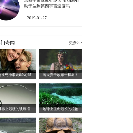
第四宇宙速度有多快 暗物质有
助于达到第四宇宙速度吗
2019-01-27
热门奇闻
更多>>
曾被死神带走6次心脏
拋夫弃子改嫁一棵树！
世界上最硬的玻璃 鲁
地球上生命最长的植物