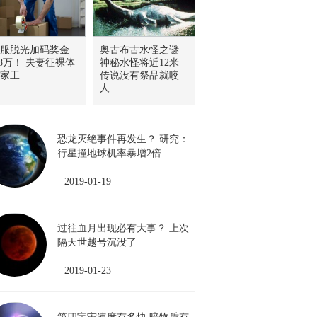
服脱光加码奖金
奥古布古水怪之谜
.8万！ 夫妻征裸体
神秘水怪将近12米
家工
传说没有祭品就咬
人
恐龙灭绝事件再发生？ 研究：
行星撞地球机率暴增2倍
2019-01-19
过往血月出现必有大事？ 上次
隔天世越号沉没了
2019-01-23