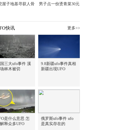
挖屋子地基寻获人骨
男子点一份烫青菜30元
主直觉就是失踪父亲
但份量让他苦笑菜涨
价？
FO快讯
更多>>
国三大ufo事件 溪
9.8新疆ufo事件真相
场林木被切
新疆出现UFO
FO是什么意思 怎
俄罗斯ufo事件 ufo
解释众多UFO
是真实存在的