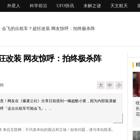
外星人
科学前沿
UFO快讯
未解之谜
天文航天
> 会飞的出租车？超狂改装 网友惊呼：拍终极杀阵
狂改装 网友惊呼：拍终极杀阵
现网
大
中
小
意！网友在《爆废公社》分享日前搭到一辆超酷小黄，因为内部装潢被
收
「这台出租车可能会飞」。...
长
花
杀阵 来自互联网，不代表本站的观点和立场！如有问题，请与本站联系。