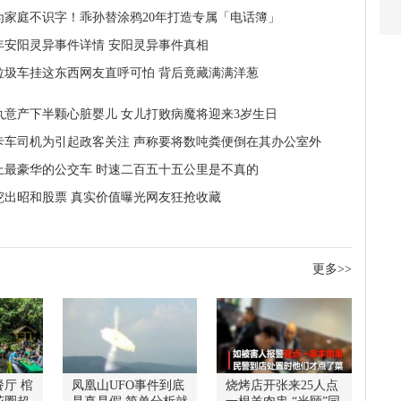
为家庭不识字！乖孙替涂鸦20年打造专属「电话簿」
2年安阳灵异事件详情 安阳灵异事件真相
垃圾车挂这东西网友直呼可怕 背后竟藏满满洋葱
执意产下半颗心脏婴儿 女儿打败病魔将迎来3岁生日
岁卡车司机为引起政客关注 声称要将数吨粪便倒在其办公室外
上最豪华的公交车 时速二百五十五公里是不真的
挖出昭和股票 真实价值曝光网友狂抢收藏
更多>>
厅 棺
凤凰山UFO事件到底
烧烤店开张来25人点