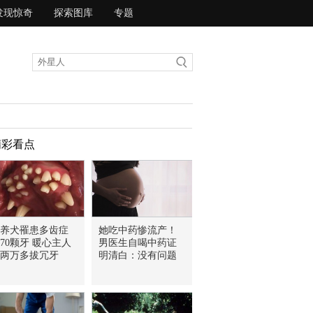
发现惊奇
探索图库
专题
精彩看点
养犬罹患多齿症
她吃中药惨流产！
70颗牙 暖心主人
男医生自喝中药证
两万多拔冗牙
明清白：没有问题