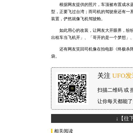
根据网友提供的照片，车顶被布置成水
型，正要飞过台湾；而司机的驾驶座还有一
装置，俨然就像飞机驾驶舱。
如此用心的改装，让网友大开眼界，纷
出租车当飞机开」、「哥开的是一个梦想」
还有网友笑回司机像在拍电影《终极杀阵
袋。
关注
UFO
扫描二维码 或 
让你每天都能了
↓【往
相关阅读