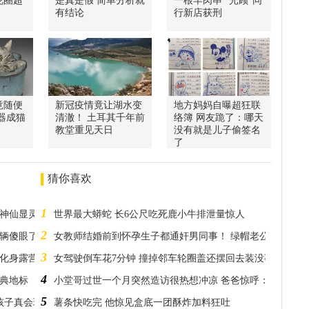
花圈超
是真是假 简单分析就
一根羊肉串 “光顾”同
有结论
行新店获刑
竟随便
新冠疫情竟让湖水变
地方妈妈自曝超狂联
器成猫
清澈！ 土耳其千年前
络簿 网友跪了：哪天
教堂重见天日
没有就是儿子偷签名
了
猜你喜欢
1
彩神仙显灵吗
世界最大蟒蛇 长6公尺吃死鹿小牛排泄量惊人
2
车辆傻眼了
女教师结婚前到怀孕生子都通奸男同事！ 绿帽老公一眼崩溃
3
秒化身露营车
女驾驶倒车花7分钟 撞掉邻车轮圈盖还摆回去装没事
4
经典地标
小堂哥过世一个月突然造访很热想冲凉 爸爸惊呼：他是火化
5
孩子真会玩
薯条快吃完 他惊见盒底一团酥炸加料狂吐