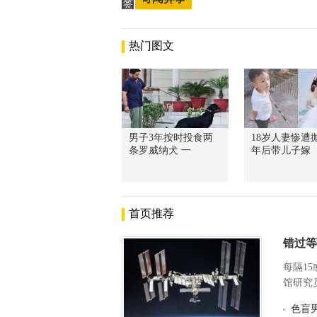
签
热门图文
男子3年按时投食两
18岁人妻惨遭抛
条罗威纳犬 一
年后带儿子嫁
首页推荐
错过等
每隔1
馆研究员
色盲