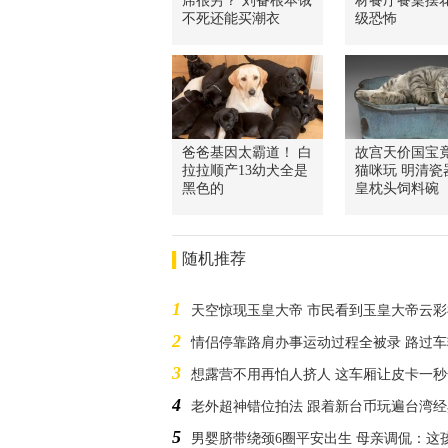
席很穷？ 刘备根本饿
材餐厅餐桌摆
不死还能买潮衣
级恐怖
爸爸基因太霸道！ 白
故宫天价国宝
拉拉顺产13幼犬全是
猫咪玩 明清瓷
黑色的
皇枕头饲料碗
随机推荐
1
天空惊现玉皇大帝 市民看到玉皇大帝云
2
情侣停靠路肩办事运动过程全被录 路过
3
想露营不用再怕人挤人 这车厢让皮卡一
4
老外超神错位拍法 跟着新台币玩遍台湾
5
男婴脐带绕颈6圈平安出生 母亲调侃：这