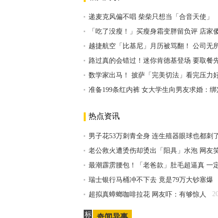
递麦克风偏不唱 柴柴只想当「合音天使」
「吃了没瘦！」买瘦身霜变胖留负评 店家
越捷航空「比基尼」月历被骂翻！ 公司无
路过真的会错过！迷你肯德基登场 要取餐
数学家出马！ 披萨「完美切法」看完压力
准备199条红内裤 女大学生向男友求婚：
热点资讯
男子花53万刺青全身 连生殖器眼球也都刺
老公救火遭烫伤却烫出「阳具」水泡 网友
最潮霹雳腰包！「老爸款」肚毛超逼真 一
瑞士银行马桶冲不下去 竟是79万大钞塞爆
2
超拟真蟑螂咖啡拉花 网友吓：有够惊人
标
奇闻异事