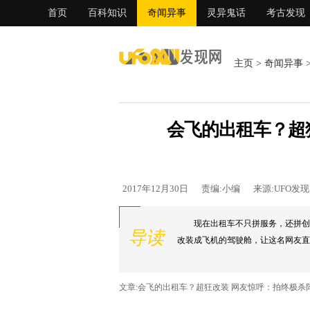
首页
百科知识
奇闻异事
灵异鬼话
考古发现
主页
>
奇闻异事
会飞的出租车？超
2017年12月30日
责编:小编
来源:UFO发
现在出租车不只拼服务，还拼创
导读
改装成飞机的驾驶舱，让这名网友直呼
文章:会飞的出租车？超狂改装 网友惊呼：拍终极