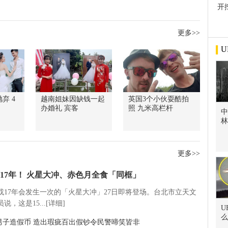
开
屋
更多>>
U
弃 4
越南姐妹因缺钱一起
英国3个小伙耍酷拍
办婚礼 宾客
照 九米高栏杆
中
林
更多>>
17年！ 火星大冲、赤色月全食「同框」
5或17年会发生一次的「火星大冲」27日即将登场。台北市立天文
说，这是15...[详细]
U
么
男子造假币 造出瑕疵百出假钞令民警啼笑皆非