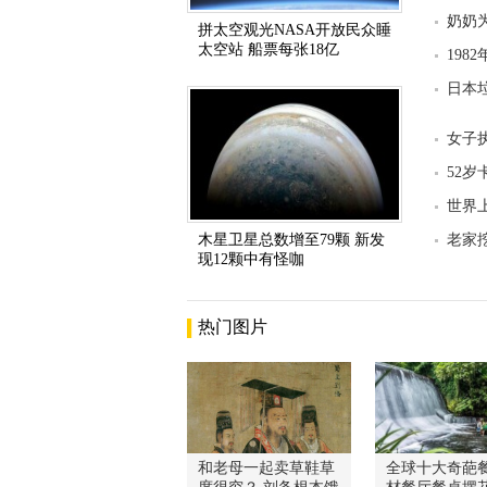
奶奶
拼太空观光NASA开放民众睡
太空站 船票每张18亿
198
日本
女子
52
世界
木星卫星总数增至79颗 新发
老家
现12颗中有怪咖
热门图片
和老母一起卖草鞋草
全球十大奇葩餐