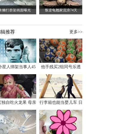
水獭打群架画面曝光
叛逆龟翘家流浪74天
编辑推荐
更多>>
外星人绑架当事人45
他手残买2组同号乐透
出书 还原1973年帕
竟连中头奖爽领970多
斯卡古拉事件
万
宝独自吃火龙果 母亲
行李箱也能当婴儿车 日
傻眼：以为命案现场
本家长出远门新利器