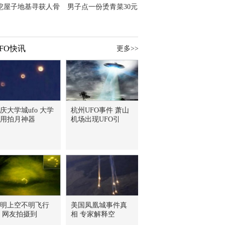
挖屋子地基寻获人骨
男子点一份烫青菜30元
主直觉就是失踪父亲
但份量让他苦笑菜涨
价？
FO快讯
更多>>
庆大学城ufo 大学
杭州UFO事件 萧山
用拍月神器
机场出现UFO引
明上空不明飞行
美国凤凰城事件真
 网友拍摄到
相 专家解释空