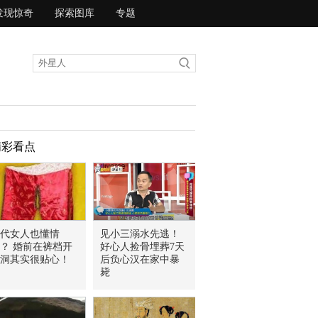
发现惊奇
探索图库
专题
精彩看点
代女人也懂情
见小三溺水先逃！
？ 婚前在裤档开
好心人捡骨埋葬7天
洞其实很贴心！
后负心汉在家中暴
毙