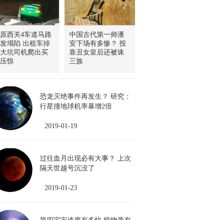
原西关4车道马路
中国古代第一帅潘
发塌陷 出租车掉
安下场有多惨？ 投
大坑司机爬出买
靠丑女皇后还被诛
压惊
三族
恐龙灭绝事件再发生？ 研究：
行星撞地球机率暴增2倍
2019-01-19
过往血月出现必有大事？ 上次
隔天世越号沉没了
2019-01-23