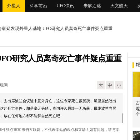
外星人
科学前沿
UFO快讯
未解之谜
天文航天
 专家疑发现外星人基地 UFO研究人员离奇死亡事件疑点重重
UFO研究人员离奇死亡事件疑点重重
发现网
大
中
小
，去出席波兰会议途中意外身亡，这位专家死亡很蹊跷，嘴里居然吐出
古
这起死亡事件，却是毫无头绪，查询许久最终一无所获，最终波兰当局
趣
个
放在任何地方都不能算自然死亡吧...
亡事件疑点重重 来自互联网，不代表本站的观点和立场！如有问题，请与本