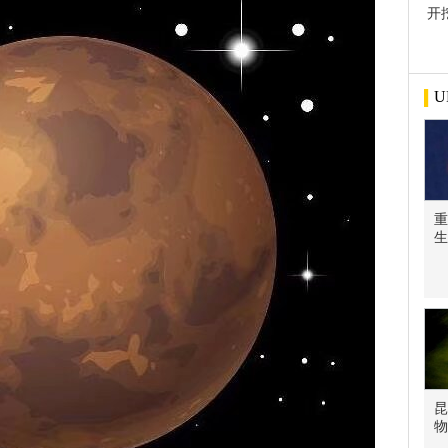
开
屋
U
重
生
昆
物