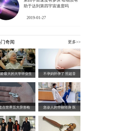
第四宇宙速度有多快 暗物质有
助于达到第四宇宙速度吗
2019-01-27
热门奇闻
更多>>
年龄最大的大学毕业生
不孕妈怀孕了 照超音
盘点世界五大异形枪
急诊人的华丽转身 医