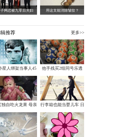
男子网恋被九零后夫妇
用这支能消除皱纹？
编辑推荐
更多>>
外星人绑架当事人45
他手残买2组同号乐透
出书 还原1973年帕
竟连中头奖爽领970多
斯卡古拉事件
万
宝独自吃火龙果 母亲
行李箱也能当婴儿车 日
傻眼：以为命案现场
本家长出远门新利器