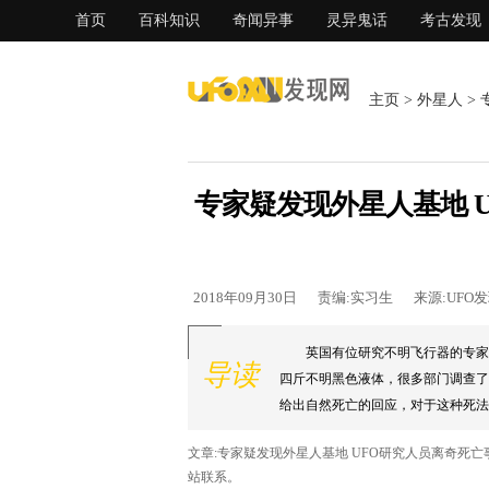
首页
百科知识
奇闻异事
灵异鬼话
考古发现
主页
>
外星人
>
专家疑发现外星人基地 
2018年09月30日
责编:实习生
来源:UFO
英国有位研究不明飞行器的专家
导读
四斤不明黑色液体，很多部门调查了
给出自然死亡的回应，对于这种死法，
文章:专家疑发现外星人基地 UFO研究人员离奇死
站联系。