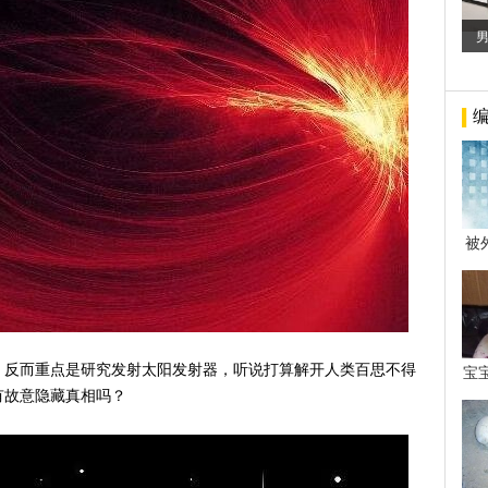
被
年后
，反而重点是研究发射太阳发射器，听说打算解开人类百思不得
宝
看
有故意隐藏真相吗？