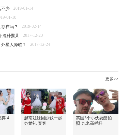
2019-01-14
真不少
019-01-18
2019-02-14
人存在吗？
2017-12-20
0个混种婴儿
2017-12-24
：外星人降临？
更多>>
弃 4
越南姐妹因缺钱一起
英国3个小伙耍酷拍
办婚礼 宾客
照 九米高栏杆