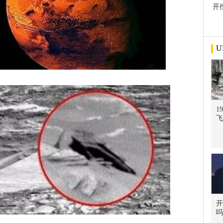
开
屋
U
1
飞
开
吗