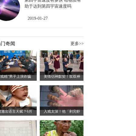
第四宇宙速度有多快 暗物质有
助于达到第四宇宙速度吗
2019-01-27
热门奇闻
更多>>
“戏精”男子上演诈骗
美情侣神默契！双双神
被激出语言天赋？6月
入戏太深！他「剥完虾