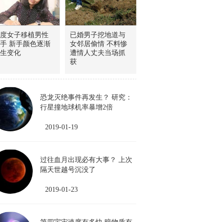
度女子移植男性
已婚男子挖地道与
手 新手颜色逐渐
女邻居偷情 不料惨
生变化
遭情人丈夫当场抓
获
恐龙灭绝事件再发生？ 研究：
行星撞地球机率暴增2倍
2019-01-19
过往血月出现必有大事？ 上次
隔天世越号沉没了
2019-01-23