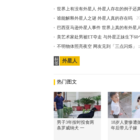
世界上有没有外星人 外星人存在的例子还
2
谁能解释外星人之谜 外星人真的存在吗
巴西亚马逊外星人事件 世界上真的有外星
美艺术家处男被ET夺走 与外星正妹生下6
不明物体照亮夜空 网友见到「三点闪烁」
标
外星人
签
热门图文
男子3年按时投食两
18岁人妻惨遭抛
条罗威纳犬 一
年后带儿子嫁