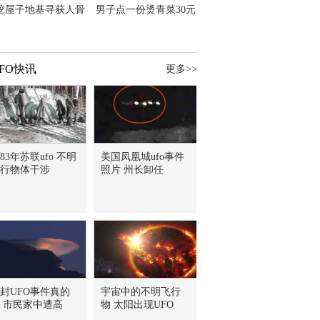
挖屋子地基寻获人骨
男子点一份烫青菜30元
主直觉就是失踪父亲
但份量让他苦笑菜涨
价？
FO快讯
更多>>
983年苏联ufo 不明
美国凤凰城ufo事件
行物体干涉
照片 州长卸任
封UFO事件真的
宇宙中的不明飞行
 市民家中遭高
物 太阳出现UFO