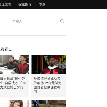
发现惊奇
探索图库
专题
精彩看点
瘫男孩成“最牛旁
垃圾清理员成功考
生”自学成才 兰大
取哈佛 计划无偿为
力成就博士梦想
困难者提供课程补
习