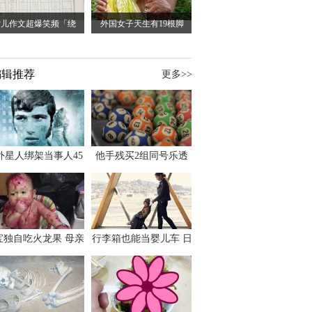
女儿作文超爆笑频「绕
外国女子天生有19根脚
编辑推荐
更多>>
外星人绑架当事人45
他手残买2组同号乐透
出书 还原1973年帕
竟连中头奖爽领970多
斯卡古拉事件
万
宝独自吃火龙果 母亲
行李箱也能当婴儿车 日
傻眼：以为命案现场
本家长出远门新利器