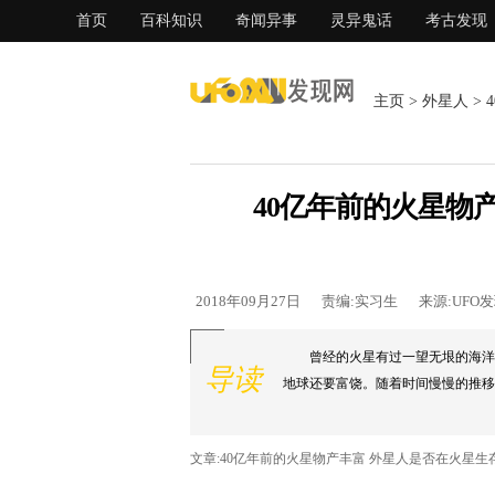
首页
百科知识
奇闻异事
灵异鬼话
考古发现
主页
>
外星人
>
40亿年前的火星物
2018年09月27日
责编:实习生
来源:UFO
曾经的火星有过一望无垠的海洋
导读
地球还要富饶。随着时间慢慢的推移，
文章:40亿年前的火星物产丰富 外星人是否在火星