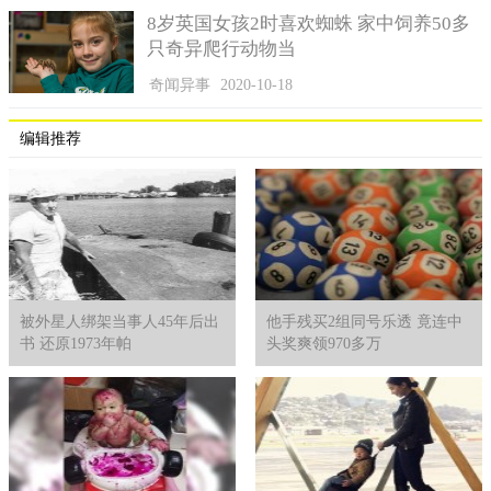
8岁英国女孩2时喜欢蜘蛛 家中饲养50多
只奇异爬行动物当
奇闻异事
2020-10-18
编辑推荐
被外星人绑架当事人45年后出
他手残买2组同号乐透 竟连中
书 还原1973年帕
头奖爽领970多万