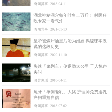
奇闻异事
2018-04-11
湖北神秘洞穴每年吐鱼上万斤！ 村民狂
吃专家一看气炸
奇闻异事
2021-01-13
皇帝被炼尸油皇后沦为娼妓 揭秘课本没
说的这段历史
奇闻异事
2020-11-10
失速「鬼列车」倒退嚕10公里 千人惊声
尖叫
灵异鬼话
2018-04-11
尾牙「单侧隆乳」大奖 护理师免费送乳
癌妇重拾自信
奇闻异事
2018-07-02