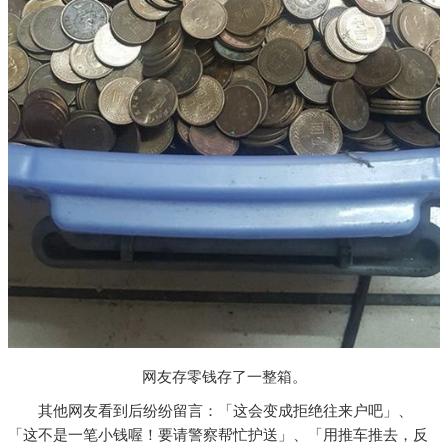
网友存零钱存了一整箱。
其他网友看到后纷纷留言：「这会变成拒绝往来户吧」、
「这不是一笔小钱喔！要请警察帮忙护送」、「用推车推去，反