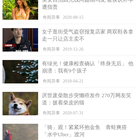
遭指责
奇闻异事
2020-08-15
女子逛街受气盗窃报复店家 两双鞋各拿
走一只让店主卖不
奇闻异事
2019-12-26
有绿光！健康检查确认「终身无后」 他
崩溃：我有9个孩子
奇闻异事
2018-04-21
厌世废柴散步突懒癌发作 270万网友笑
道：披着柴皮的猫
奇闻异事
2020-07-31
「骑」观！紧紧环抱金鱼 青蛙爽搭
「水中Uber」渡河