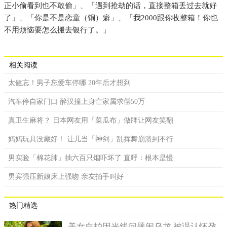
正小偷看到也不敢偷」、「遇到抢劫的话，直接整箱丢过去就好
了」、「你是不是恋童（铜）癖」、「我2000跟你收整箱！你也
不用烦恼要怎么搬去银行了。」
相关阅读
太健忘！男子忘爱车停哪 20年后才想到
汽车停自家门口 醉汉撞上身亡家属求偿50万
真卫生麻将？ 日本网友用「菜瓜布」做牌让网友笑翻
妈妈玩具没藏好！ 让儿当「神剑」乱挥舞崩溃到不行
男实验「棉花肺」抽六百只烟吓坏了 直呼：根本是慢
男宾强压新娘床上强吻 亲友拍手叫好
热门精选
美女自拍因光线问题闹乌龙 被误认怀孕