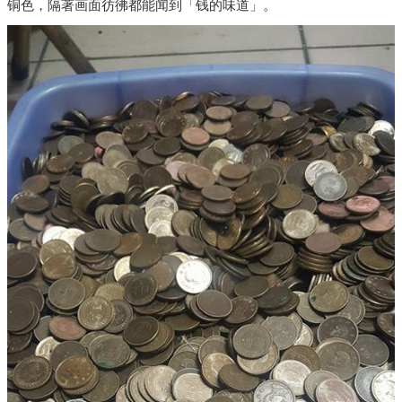
铜色，隔著画面彷彿都能闻到「钱的味道」。