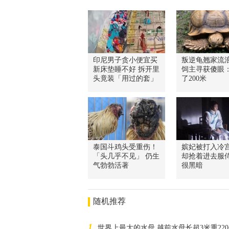
印尼男子贪小便宜买
叛逆龟翘家流浪
新床垫睡不好 拆开里
饲主寻获傻眼
头竟装「用过的套」
了200米
泰国斗鸡头受重伤！
嫔妃被打入冷宫
「头几乎不见」 仍生
却抢着进去服
气勃勃活著
很黑暗
随机推荐
1
世界上最大的水母 越前水母长超3米重22