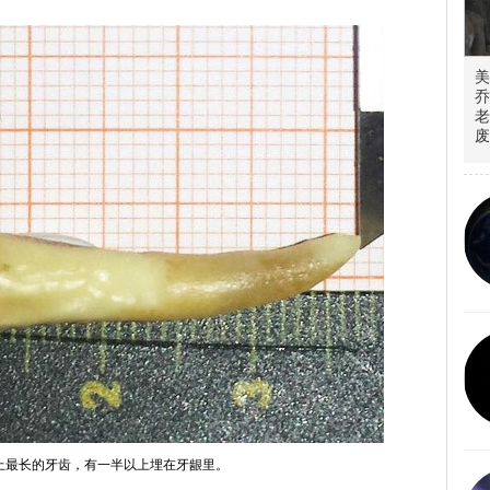
美
乔
老
废
上最长的牙齿，有一半以上埋在牙龈里。