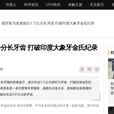
外星人
科学前沿
UFO快讯
未解之谜
天文航天
> 德牙医为患者拔出3.72公分长牙齿 打破印度大象牙金氏纪录
2公分长牙齿 打破印度大象牙金氏纪录
现网
大
中
小
月帮一名牙痛的患者诊疗，拔出长达3.72公分的巨大牙齿，打破目前金氏纪
新
录原本是一名印度青年所拥有，他因为犬齿太长，影响咬合和美观问
警
婆
出长达3.67公分的牙齿。...
度大象牙金氏纪录 来自互联网，不代表本站的观点和立场！如有问题，请与本站