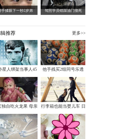
用手揉眼下一秒2岁弟
驾照学员错踩油门撞死
编辑推荐
更多>>
外星人绑架当事人45
他手残买2组同号乐透
出书 还原1973年帕
竟连中头奖爽领970多
斯卡古拉事件
万
宝独自吃火龙果 母亲
行李箱也能当婴儿车 日
傻眼：以为命案现场
本家长出远门新利器