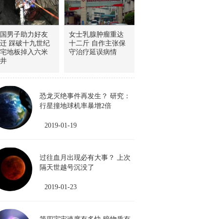
国男子助力好友
女士乳腺肿瘤重达
迁 踩破十九世纪
十二斤 自作主张保
宅地板掉入六米
守治疗延误病情
井
恐龙灭绝事件再发生？ 研究：
行星撞地球机率暴增2倍
2019-01-19
过往血月出现必有大事？ 上次
隔天世越号沉没了
2019-01-23