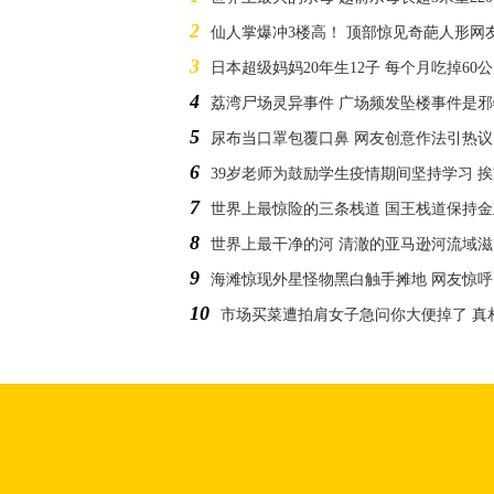
2
仙人掌爆冲3楼高！ 顶部惊见奇葩人形网
3
日本超级妈妈20年生12子 每个月吃掉60
4
荔湾尸场灵异事件 广场频发坠楼事件是
5
尿布当口罩包覆口鼻 网友创意作法引热议
6
39岁老师为鼓励学生疫情期间坚持学习 
7
世界上最惊险的三条栈道 国王栈道保持
8
世界上最干净的河 清澈的亚马逊河流域
9
海滩惊现外星怪物黑白触手摊地 网友惊
10
市场买菜遭拍肩女子急问你大便掉了 真