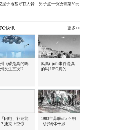
挖屋子地基寻获人骨
男子点一份烫青菜30元
主直觉就是失踪父亲
但份量让他苦笑菜涨
价？
FO快讯
更多>>
州飞碟是真的吗
凤凰山ufo事件是真
州发生三次U
的吗 UFO真的
「闪电」补充能
1983年苏联ufo 不明
？捷克上空惊
飞行物体干涉