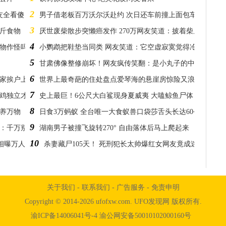
2
友全看傻
男子借老板百万沃尔沃赴约 次日还车前撞上面包车
3
公斤食物
厌世废柴散步突懒癌发作 270万网友笑道：披着柴皮的猫
4
邪物作怪吗
小鹦鹉把鞋垫当同类 网友笑道：它空虚寂寞觉得冷
5
甘肃佛像整修崩坏！网友疯传笑翻：是小丸子的中野爷爷
6
挨家挨户上门检阅作业
世界上最奇葩的住处盘点爱琴海的悬崖房惊险又浪漫
7
金鸡独立才能通行
史上最巨！6公尺大白鲨现身夏威夷 大嗑鲸鱼尸体
8
滋养万物
日食3万蚂蚁 全台唯一大食蚁兽口袋莎舌头长达60公分
9
呼：千万别碰它！
湖南男子被撞飞旋转270° 自由落体后马上爬起来
10
相曝万人笑疯
杀妻藏尸105天！ 死刑犯长太帅爆红女网友竟成迷妹
关于我们
-
联系我们
-
广告服务
-
免责申明
Copyright © 2014-2026 ufofxw.com. UFO发现网 版权所有.
渝ICP备14006041号-4 渝公网安备50010102000160号