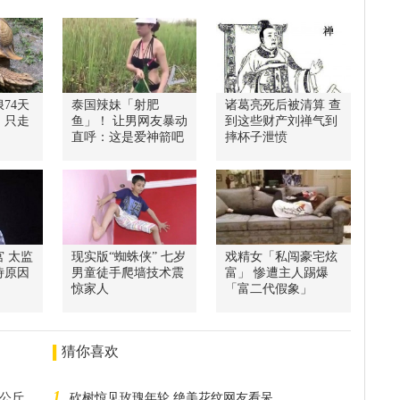
74天
泰国辣妹「射肥
诸葛亮死后被清算 查
：只走
鱼」！ 让男网友暴动
到这些财产刘禅气到
直呼：这是爱神箭吧
摔杯子泄愤
 太监
现实版“蜘蛛侠” 七岁
戏精女「私闯豪宅炫
侍原因
男童徒手爬墙技术震
富」 惨遭主人踢爆
惊家人
「富二代假象」
猜你喜欢
1
0公斤
砍树惊见玫瑰年轮 绝美花纹网友看呆