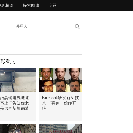
发现惊奇
探索图库
专题
精彩看点
婚妻偷电视遭逮
Facebook研发新AI技
察上门告知你老
术 「强迫」你睁开
是男的新郎崩溃
眼