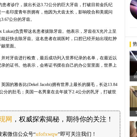
痛的患者诊疗，拔出长达3.72公分的巨大牙齿，打破目前金氏纪
是一名印度青年所拥有，他因为犬齿太长，影响咬合和美观问
3.67公分的牙齿。
 Lukas)负责帮这名患者拔除牙齿。他表示，牙齿在X光片上呈
只能赶快去除牙齿。这名患者在就医时，口腔已经开始出现红肿
牙龈里面。
，并对牙齿进行检查，最后成功列入世界纪录的名单，在最近以
纪录的证书。他表示，会将证书摆在自己的办公室里面，世界上
环
雅各比(Dekel Jacobi)拥有世界上最长的腿毛，长达13.84
达16.77公分的肚毛；美国一名男童在去年拔下2.4公分的乳牙，打破世
发现网
，权威探索揭秘，期待你的关注！
搜索微信公众号“
ufofxwqw
”即可关注我们！