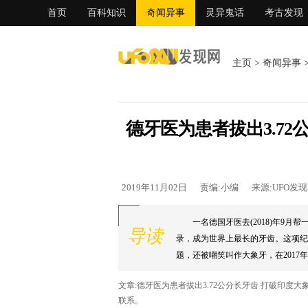
首页
百科知识
奇闻异事
灵异鬼话
考古发现
主页
>
奇闻异事
德牙医为患者拔出3.7
2019年11月02日
责编:小编
来源:UFO发
一名德国牙医去(2018)年9
导读
录，成为世界上最长的牙齿。这项纪
题，还被嘲笑叫作大象牙，在2017年拔
文章:德牙医为患者拔出3.72公分长牙齿 打破印
联系。