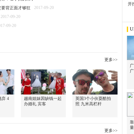
开
2017-09-20
定要背正面才够狂
屋
2017-09-20
017-09-20
U
更多>>
广
广
弃 4
越南姐妹因缺钱一起
英国3个小伙耍酷拍
办婚礼 宾客
照 九米高栏杆
靠
量
更多>>