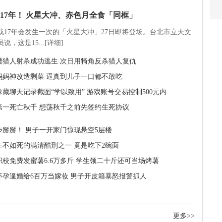
17年！ 火星大冲、赤色月全食「同框」
5或17年会发生一次的「火星大冲」27日即将登场。台北市立天文
说，这是15...[详细]
遭猎人射杀成功逃生 次日用犄角反杀猎人复仇
妈妈神改造剩菜 逼真到儿子一口都不敢吃
珍藏聊天记录截图“学以致用” 游戏账号交易控制500元内
第一死亡秋千 想荡秋千之前先签约生死协议
步掰掰！ 男子一开家门惊现悬空5层楼
生不如死的满清酷刑之一 竟是吃下2碗面
职校免费发蜜薯6.6万多斤 学生领二十斤还可当场烤薯
怀孕逼婚给6百万当嫁妆 男子开皮箱暴怒报警抓人
更多>>