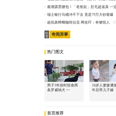
最潮霹雳腰包！「老爸款」肚毛超逼真 一
瑞士银行马桶冲不下去 竟是79万大钞塞爆
2
超拟真蟑螂咖啡拉花 网友吓：有够惊人
标
奇闻异事
签
热门图文
男子3年按时投食两
18岁人妻惨遭抛
条罗威纳犬 一
年后带儿子嫁
首页推荐