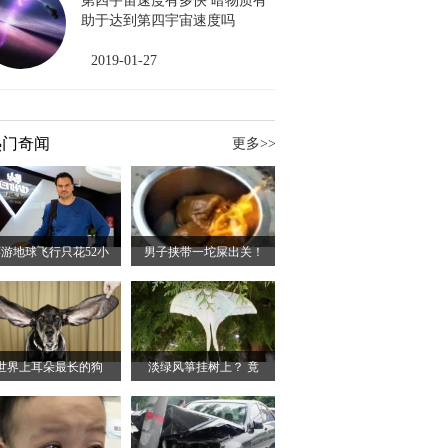
第四宇宙速度有多快 暗物质有
助于达到第四宇宙速度吗
2019-01-27
热门奇闻
更多>>
游地球飞行只花52小
男子挟带一坨屎出关！
世界上耳朵最长的狗
淡绿风箏挂树上？ 竟