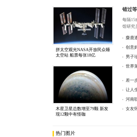
错过等
每隔1
馆研究员
麋鹿
创意
拼太空观光NASA开放民众睡
太空站 船票每张18亿
男子
世界
差一
让人
河南
木星卫星总数增至79颗 新发
女友
现12颗中有怪咖
热门图片