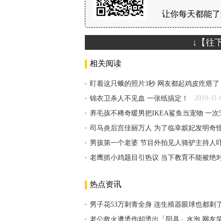
让你每天都能了
↓【往
相关阅读
盯着这只蛾的照片3秒 网友都起鸡皮疙瘩了
2019-11-
锦衣卫杀人不见血 一张纸搞定！
养毛孩不稀奇暖男把IKEA鲨鱼当宠物 一次
司马炎后宫佳丽万人 为了临幸嫔妃发明奇
男孩第一个老婆 节目外拍见人骑驴主持人
老鹰抓小鸡题目引热议 当下教育不能被绝
热点资讯
男子花53万刺青全身 连生殖器眼球也都刺
老公救火遭烫伤却烫出「阳具」水泡 网友