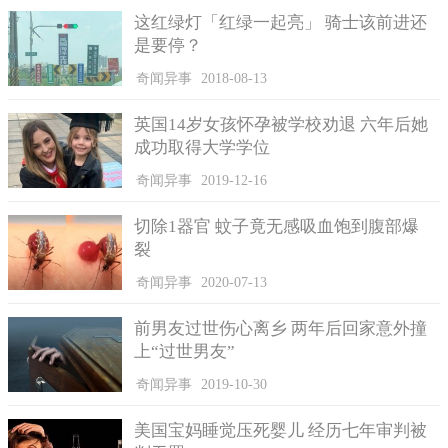
而不是把他们圈在条条框框里面。
这红绿灯「红绿一起亮」 骑士该前进还
是要停？
奇闻异事
2018-08-13
英国14岁女孩怀孕被学校劝退 六年后她
成功取得大学学位
奇闻异事
2019-12-16
切除1器官 蚊子竟无感吸血饱到腹部爆
裂
奇闻异事
2020-07-13
前男友过世伤心离乡 两年后回家意外撞
教育一直以来都会受到各界的不同程度的批判，虽然我们的
上“过世男友”
教育主要还是应试教育，但是需要做出的改革是培养学生们更好
的思考。虽然我们的学习肯定要有一定的标准，但是这也不是绝
奇闻异事
2019-10-30
对的，老师应该在正确的条件下鼓励孩子们进行发散性思维的锻
炼，教育模式不能被任何标准所固定，这样在学习过程中才能培
美国宝妈睡觉压死婴儿 经历七年审判被