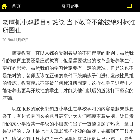
首页
奇闻异事
老鹰抓小鸡题目引热议 当下教育不能被绝对标准
所圈住
2019年11月02日
摘要
教育一直以来都会受到各界的不同程度的批判，虽然我
们的教育主要还是应试教育，但是需要做出的改革是培养学生们
更好的思考。虽然我们的学习肯定要有一定的标准，但是这也不
是绝对的，老师应该在正确的条件下鼓励孩子们进行发散性思维
的锻炼，教育模式不能被任何标准所固定，这样在学习过程中才
能培养出更具开放性的学生，才能为他们以后的道路打下坚实的
基础。
现在很多的家长都知道小学生在学校学习的内容是越来越复
杂了，有时候带回来的题目甚至让大人们都摸不着头脑。近日贵
阳的某小学给其一年级的小朋友们出了一道题引起了热议，题目
是这样的，总共是七个人玩老鹰抓小鸡的游戏，先抓到了三只小
鸡，请问还剩几只小鸡？一个同学回答说还剩两只小鸡，可是却