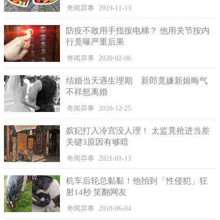
奇闻异事
2019-11-13
防疫不敢用手指按电梯？ 他用关节按内
行竟曝严重后果
奇闻异事
2020-02-06
结婚当天遇生理期 新郎竟嫌新娘晦气
不祥怒离婚
奇闻异事
2020-12-25
嫔妃打入冷宫没人理！ 太监竟抢进当差
关键3原因有够暗
那么这个问题放到现在的小学课本中来看，为什么要有这样
奇闻异事
2021-01-13
一种固定的思维模式呢？不管学生回答是两只小鸡还是三只小
鸡，只要有他正确的道理，那么都不能算是错误的答案。虽然数
机车后轮总黏黏！他拍到「性侵犯」狂
学这门学科要求的是绝对的严谨，很多时候一道题目的答案显然
射14秒 笑翻网友
是固定的，但是也不能排除一些具有开放性的题目，这些问题可
奇闻异事
2018-06-04
以进行多角度的分析，要锻炼的应该是孩子们多维思考的能力，