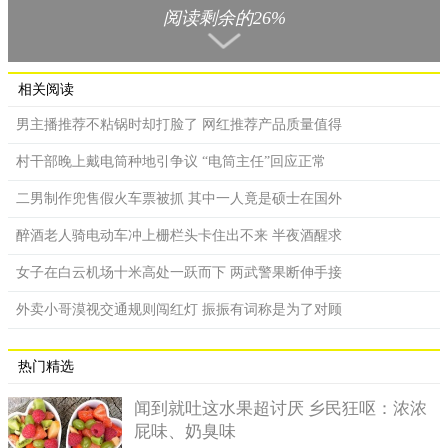
阅读剩余的26%
在家长们看来，他们小时候玩老鹰抓小鸡的游戏时是有多个
相关阅读
角色扮演的，有一个人扮演老鹰，有一个人扮演保护小鸡的母
男主播推荐不粘锅时却打脸了 网红推荐产品质量值得
鸡，那么应该还有五只小鸡，当被抓住了三只之后理应还剩下两
只小鸡。可是为什么老师觉得两只的答案是错误的呢。事后老师
村干部晚上戴电筒种地引争议 “电筒主任”回应正常
解释因为现在的教科书上没有母鸡这个角色，因此原本就应该有
二男制作兜售假火车票被抓 其中一人竟是硕士在国外
六只小鸡，所以正确的答案应该是剩下三只小鸡。
醉酒老人骑电动车冲上栅栏头卡住出不来 半夜酒醒求
这么看来显然是现在教育的固有模式困住了大家的想象力，
这个游戏到底有多少个角色是不能确定的，因此本来这道题的答
女子在白云机场十米高处一跃而下 两武警果断伸手接
案也不能确定。很多人应该都记得小时候有一个猎人开枪打小鸟
的问题，当枪响之后树上到底还剩多少只小鸟呢？十个人都有十
外卖小哥漠视交通规则闯红灯 振振有词称是为了对顾
种不同的答案，因为大家都认为可能发生各种各样不同的情况。
热门精选
闻到就吐这水果超讨厌 乡民狂呕：浓浓
屁味、奶臭味