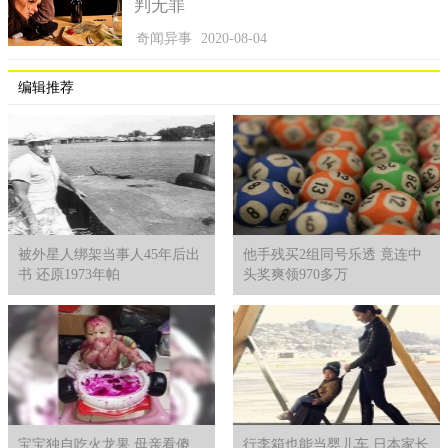
养出更具开放性的学生，才能为他们以后的道路打下坚实的基
判无罪
础。
奇闻异事
2020-08-04
编辑推荐
被外星人绑架当事人45年后出
他手残买2组同号乐透 竟连中
书 还原1973年帕
头奖爽领970多万
宝宝独自吃火龙果 母亲看傻
行李箱也能当婴儿车 日本家长