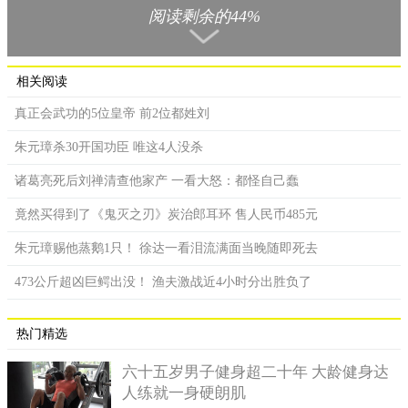
阅读剩余的44%
相关阅读
北宋末年宰相王黼，他贪污程度比清朝贪官和珅有过之而无不
真正会武功的5位皇帝 前2位都姓刘
及。
朱元璋杀30开国功臣 唯这4人没杀
北宋末年的宰相王黼，是北宋末年的宰相，与蔡京同列北宋
诸葛亮死后刘禅清查他家产 一看大怒：都怪自己蠢
六大贼之一的王黼。据《宋史》记载，他为人美风姿，目睛如
金，有口辩，才疏隽而寡学术，然多智善佞。也就是说，他长相
竟然买得到了《鬼灭之刃》炭治郎耳环 售人民币485元
俊美、风度翩翩，且目光灼灼，显得很有精神，再加上能言善辩
这一优点，可以说王黼从外貌上来说完全是一个非常优秀的人。
朱元璋赐他蒸鹅1只！ 徐达一看泪流满面当晚随即死去
但他在才能、学识方面却很差，虽然机智但都是用在邪道上。
473公斤超凶巨鳄出没！ 渔夫激战近4小时分出胜负了
宋徽宗崇宁年间，王黼考中进士，随后被封为相州司理参
军，并靠着编修《九域图志》的机会结识了何志，何志见此人外
热门精选
貌英俊、又能说善道，便向自己的父亲、当朝宰相何执中推荐了
他。得到宰相推荐，王黼自然是平步青云，他先是被封校书郎，
六十五岁男子健身超二十年 大龄健身达
不久后又迁为符宝郎、左司諫。后来随着政治局势的变化，又巴
人练就一身硬朗肌