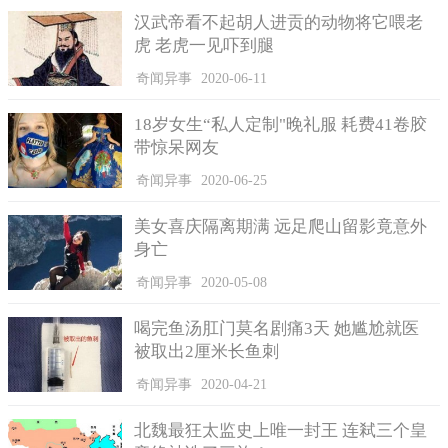
汉武帝看不起胡人进贡的动物将它喂老
虎 老虎一见吓到腿
奇闻异事
2020-06-11
18岁女生“私人定制"晚礼服 耗费41卷胶
带惊呆网友
奇闻异事
2020-06-25
美女喜庆隔离期满 远足爬山留影竟意外
身亡
奇闻异事
2020-05-08
喝完鱼汤肛门莫名剧痛3天 她尴尬就医
被取出2厘米长鱼刺
奇闻异事
2020-04-21
王黼能行贪污之事，还要算上宋徽宗的一份功劳。
北魏最狂太监史上唯一封王 连弒三个皇