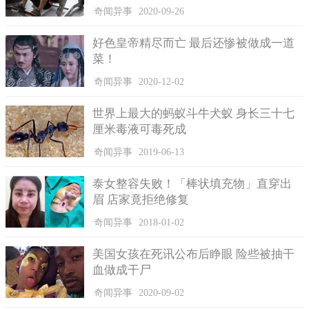
结上了蔡京，官职也是一升再升。
奇闻异事
2020-09-26
在这个过程中，王黼一直在四处敛财。他利用自己的职权，
四处谋求财富，然后再将这些财富用于打点上级官员，让他的政
好色皇帝精尽而亡 最后还惨被做成一道
菜！
治前途一片光明。
奇闻异事
2020-12-02
世界上最大的蚂蚁斗牛犬蚁 身长三十七
厘米毒液可毒死成
奇闻异事
2019-06-13
泰女整容失败！「棒状填充物」直穿出
眉 店家竟拒绝修复
奇闻异事
2018-01-02
美国女孩在死讯公布后睁眼 险些被抽干
血做成干尸
奇闻异事
2020-09-02