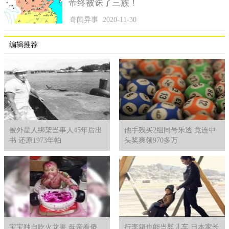
帝终被诛了三族！
王黼能行贪污之事，还要算上宋徽宗的一份功劳。众所周
知，宋徽宗是一个艺术皇帝，除了执政不精通，其他的他样样都
奇闻异事
2020-11-30
很精通。什么书法绘画，更是一绝。此外，宋徽宗还爱好收藏，
古玩之物，奇珍异兽。为此，宋徽宗还专门设立了一个应奉局，
编辑推荐
此机构就是专门收集他的爱好之物。
这个机构之所以取名为应奉局，乃是以天下奉一人之意。而
应奉局的最高长官便是王黼本人，所收集来的珍品，十件中有九
件都入了他的手。毕竟，这些宝物先经过他之手，然后再由他呈
送宋徽宗。
后期，王黼还设立了不归枢密院管辖的机构经抚房，并依靠
被外星人绑架当事人45年后出
他手残买2组同号乐透 竟连中
着它四处征收，搜刮到了6千2百万两钱，并将搜刮的民脂民膏得
书 还原1973年帕
头奖爽领970多万
来的财富直接购买了五六座城池，剩下的钱，自然也落入了王大
人的腰包了。王黼大人到底贪污了多少钱，官方没有正式记载，
但野史则有所着墨。
宋人笔记记载，王黼每天晚上都会睡在一个超级大的床上，
上面有几十个美女陪着。而他出门也一样坐一个超级大的车，和
他的大小姨太太们公开寻欢作乐。至于宋徽宗则因为和王黼关系
宝宝独自吃火龙果 母亲看傻
行李箱也能当婴儿车 日本家长
太好了，王还以宰相之尊，每天陪着皇帝寻欢作乐，所以徽宗完