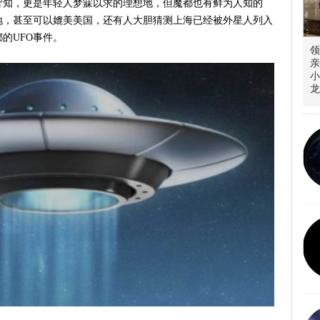
皆知，更是年轻人梦寐以求的理想地，但魔都也有鲜为人知的
地，甚至可以媲美美国，还有人大胆猜测上海已经被外星人列入
的UFO事件。
领
亲
小
龙