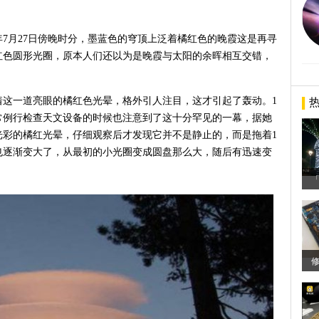
5年7月27日傍晚时分，墨蓝色的穹顶上泛着橘红色的晚霞这是再寻
红色圆形光圈，原本人们还以为是晚霞与太阳的余晖相互交错，
着这一道亮眼的橘红色光晕，格外引人注目，这才引起了轰动。1
常例行检查天文设备的时候也注意到了这十分罕见的一幕，据她
光彩的橘红光晕，仔细观察后才发现它并不是静止的，而是拖着1
也逐渐变大了，从最初的小光圈变成圆盘那么大，随后有迅速变