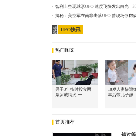
2
智利上空现球形UFO 速度飞快发出白光
揭秘：美空军在南非击落UFO 曾现场俘虏
标
UFO快讯
签
热门图文
男子3年按时投食两
18岁人妻惨遭抛
条罗威纳犬 一
年后带儿子嫁
首页推荐
错过等