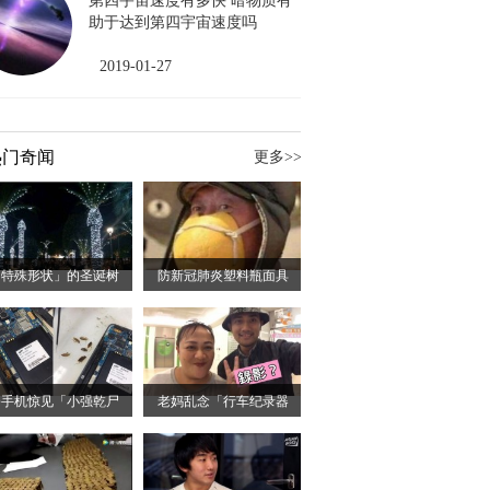
第四宇宙速度有多快 暗物质有
助于达到第四宇宙速度吗
2019-01-27
热门奇闻
更多>>
「特殊形状」的圣诞树
防新冠肺炎塑料瓶面具
修手机惊见「小强乾尸
老妈乱念「行车纪录器