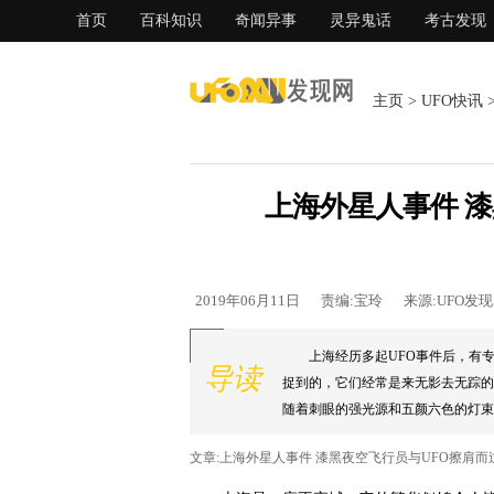
首页
百科知识
奇闻异事
灵异鬼话
考古发现
主页
>
UFO快讯
上海外星人事件 
2019年06月11日
责编:宝玲
来源:UFO发
上海经历多起UFO事件后，有
导读
捉到的，它们经常是来无影去无踪的
随着刺眼的强光源和五颜六色的灯束
球大部分机器需要发动机的驱动。...
文章:上海外星人事件 漆黑夜空飞行员与UFO擦肩