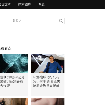
发现惊奇
探索图库
专题
精彩看点
遭利刃刺头8公分
环游地球飞行只花
袋插刀还冷静骑
52小时半 新西兰男
去报警
刷新金氏世界纪录