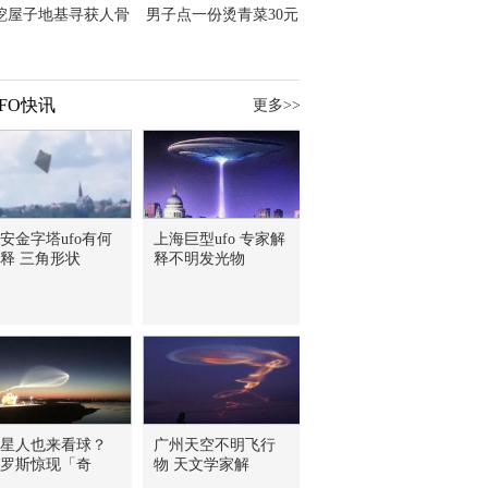
挖屋子地基寻获人骨
男子点一份烫青菜30元
主直觉就是失踪父亲
但份量让他苦笑菜涨
价？
FO快讯
更多>>
安金字塔ufo有何
上海巨型ufo 专家解
释 三角形状
释不明发光物
星人也来看球？
广州天空不明飞行
罗斯惊现「奇
物 天文学家解