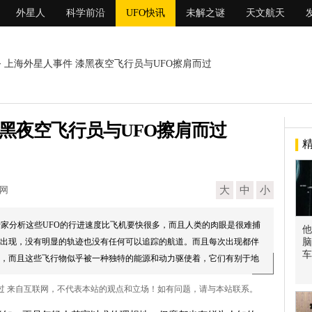
外星人
科学前沿
UFO快讯
未解之谜
天文航天
> 上海外星人事件 漆黑夜空飞行员与UFO擦肩而过
漆黑夜空飞行员与UFO擦肩而过
现网
大
中
小
专家分析这些UFO的行进速度比飞机要快很多，而且人类的肉眼是很难捕
他
出现，没有明显的轨迹也没有任何可以追踪的航道。而且每次出现都伴
脑
车
，而且这些飞行物似乎被一种独特的能源和动力驱使着，它们有别于地
而过 来自互联网，不代表本站的观点和立场！如有问题，请与本站联系。