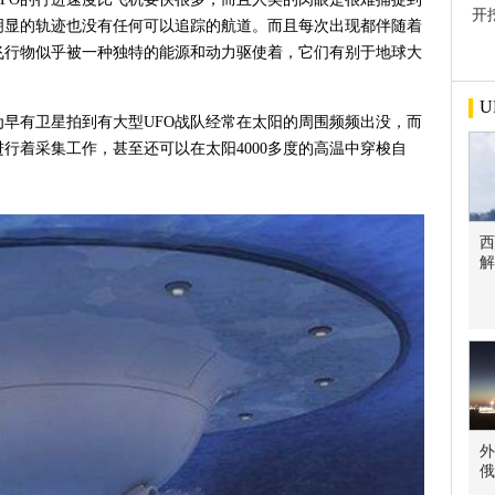
开
明显的轨迹也没有任何可以追踪的航道。而且每次出现都伴随着
屋
飞行物似乎被一种独特的能源和动力驱使着，它们有别于地球大
U
早有卫星拍到有大型UFO战队经常在太阳的周围频频出没，而
行着采集工作，甚至还可以在太阳4000多度的高温中穿梭自
西
解
外
俄