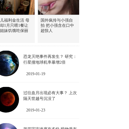
儿福利金生活 母
国外疯传与小强自
却1月只喂1餐让
拍 把小强含在口中
姐妹饥饿吃保丽
超惊人
恐龙灭绝事件再发生？ 研究：
行星撞地球机率暴增2倍
2019-01-19
过往血月出现必有大事？ 上次
隔天世越号沉没了
2019-01-23