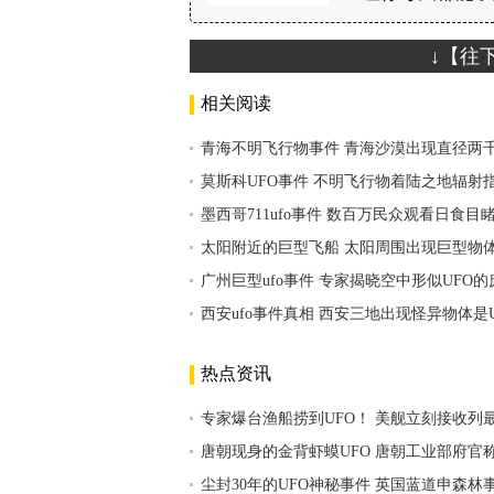
↓【往
相关阅读
青海不明飞行物事件 青海沙漠出现直径两
莫斯科UFO事件 不明飞行物着陆之地辐射
墨西哥711ufo事件 数百万民众观看日食目
太阳附近的巨型飞船 太阳周围出现巨型物体
广州巨型ufo事件 专家揭晓空中形似UFO
西安ufo事件真相 西安三地出现怪异物体是
热点资讯
专家爆台渔船捞到UFO！ 美舰立刻接收列
唐朝现身的金背虾蟆UFO 唐朝工业部府官
尘封30年的UFO神秘事件 英国蓝道申森林