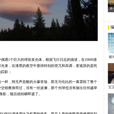
男
被
中偶遇1个巨大的球状发光体，根据飞行日志的描述，在10000多
年后
彩光束，在漆黑的夜空中显得特别的突兀和高调，更诡异的是民
的踪影；
的一样，悄无声息般的火爆登场，那无与伦比的一幕震惊了整个
宝
中交错擦身而过，没有一丝波澜，那个光球也没有做出任何越举
看
身影，随后就转瞬即逝了。
UFO的行进速度比飞机要快很多，而且人类的肉眼是很难捕捉到