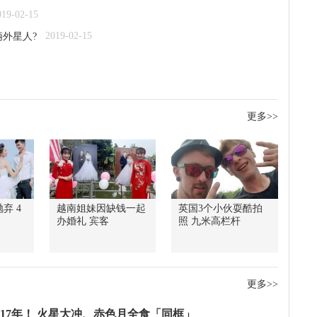
019-02-15
2019-02-15
俩外星人?
更多>>
弃 4
越南姐妹因缺钱一起
英国3个小伙耍酷拍
办婚礼 宾客
照 九米高栏杆
更多>>
17年！ 火星大冲、赤色月全食「同框」