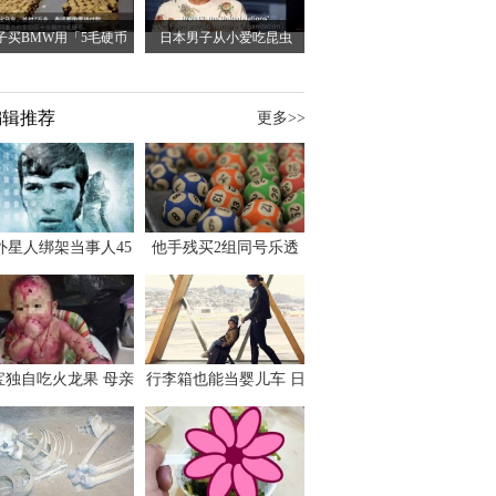
子买BMW用「5毛硬币
日本男子从小爱吃昆虫
编辑推荐
更多>>
外星人绑架当事人45
他手残买2组同号乐透
出书 还原1973年帕
竟连中头奖爽领970多
斯卡古拉事件
万
宝独自吃火龙果 母亲
行李箱也能当婴儿车 日
傻眼：以为命案现场
本家长出远门新利器