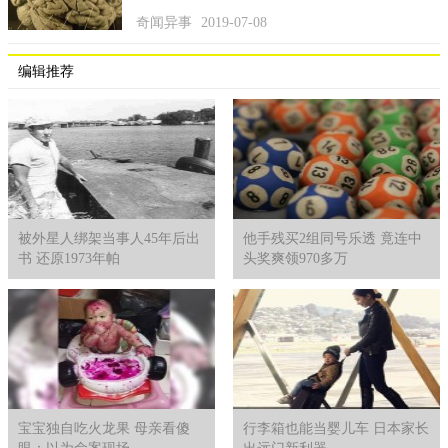
奇闻异事
2019-07-08
编辑推荐
被外星人绑架当事人45年后出
他手残买2组同号乐透 竟连中
书 还原1973年帕
头奖爽领970多万
宝宝独自吃火龙果 母亲看傻
行李箱也能当婴儿车 日本家长