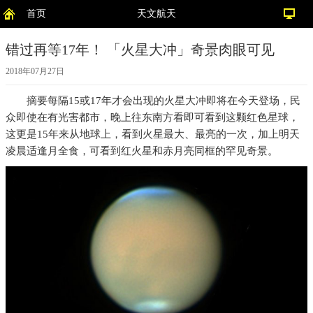
首页
天文航天
错过再等17年！ 「火星大冲」奇景肉眼可见
2018年07月27日
摘要
每隔15或17年才会出现的火星大冲即将在今天登场，民
众即使在有光害都市，晚上往东南方看即可看到这颗红色星球，
这更是15年来从地球上，看到火星最大、最亮的一次，加上明天
凌晨适逢月全食，可看到红火星和赤月亮同框的罕见奇景。