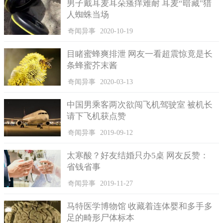
男子戴耳麦耳朵瘙痒难耐 耳麦“暗藏"猎
人蜘蛛当场
奇闻异事
2020-10-19
目睹蜜蜂爽排泄 网友一看超震惊竟是长
条蜂蜜芥末酱
奇闻异事
2020-03-13
中国男乘客两次欲闯飞机驾驶室 被机长
请下飞机获点赞
奇闻异事
2019-09-12
太寒酸？好友结婚只办5桌 网友反赞：
省钱省事
奇闻异事
2019-11-27
马特医学博物馆 收藏着连体婴和多手多
足的畸形尸体标本