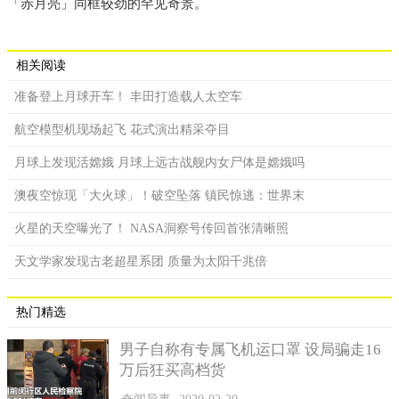
「赤月亮」同框较劲的罕见奇景。
相关阅读
准备登上月球开车！ 丰田打造载人太空车
航空模型机现场起飞 花式演出精采夺目
月球上发现活嫦娥 月球上远古战舰内女尸体是嫦娥吗
澳夜空惊现「大火球」！破空坠落 镇民惊逃：世界末
火星的天空曝光了！ NASA洞察号传回首张清晰照
天文学家发现古老超星系团 质量为太阳千兆倍
热门精选
男子自称有专属飞机运口罩 设局骗走16
万后狂买高档货