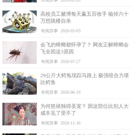
奇闻异事
2020-02-20
高校员工赌博每天赢五百收手 输掉六十
万想跳楼自杀
奇闻异事
2020-03-03
会飞的蟑螂都怀孕了？ 网友正解蟑螂会
飞全因这3原因
奇闻异事
2020-07-27
29公斤大鳄龟现踪马路上 极强咬合力堪
比鳄鱼
奇闻异事
2020-06-19
为何慈禧独得圣宠？ 因这部位比别人大
咸丰见了受不了
奇闻异事
2020-11-16