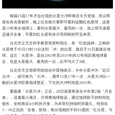
每隔15或17年才会出现的火星大冲即将在今天登场，民众即
使在有光害都市，晚上往东南方看即可看到这颗红色星球，这更
是15年来从地球上，看到火星最大、最亮的一次，加上明天凌晨
适逢月全食，可看到红火星和赤月亮同框的罕见奇景。
台北市立天文科学教育馆资料指出，有「红色战神」之称的
火星将于今日13时13分达到「冲」的位置，随后于31日最接近地
球。这次「火星冲」是自2003年至2035年的32年间距离地球最
近，也是火星最大、最亮的一次，比平均大了4倍。
台北市天文馆研究组技佐许晋翊表示，今年火星冲为「近日
点冲」，或可称为「大冲」，通常15至17年一次，火星大冲比一
般的火星冲距离地球更近，下次的大冲时间是2035年。
紧接著「火星大冲」之后，28日凌晨将发生今年第2场「月全
食」，适逢最小满月，月球离地球较远，通过地球影子的时间也
较长，全程将近4小时的月食，为本世纪持续时间最久。特别在
3：30之后的「全食」阶段，将出现相距不到10度的「红火星」与