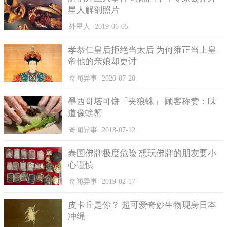
星人解剖照片
因为行军蚁天生具有很强的咬合力及坚硬无比的下颚，所以
当地的居民就用行军蚁来“缝合”伤口，避免伤口因为细菌侵袭而
外星人
2019-06-05
危及生命，这确实是一个很不错的预防感染的好措施。
孝恭仁皇后拒绝当太后 为何雍正当上皇
而那些生活于被行军蚁侵袭过的森林的生物，在适应环境方
帝他的亲娘却更讨
面能力更强，这或许是行军蚁给人类带来的最大好处。
奇闻异事
2020-07-20
墨西哥塔可饼「夹狼蛛」 顾客称赞：味
道像螃蟹
奇闻异事
2018-07-12
泰国佛牌极度危险 想玩佛牌的朋友要小
心谨慎
奇闻异事
2019-02-17
皮卡丘是你？ 超可爱奇妙生物现身日本
行军蚁的种群分布
冲绳