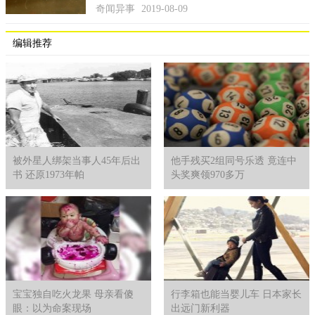
行军蚁是公认的世界上体型最大的食人蚁，它们集中生活于
奇闻异事
2019-08-09
非洲及南美洲地区，不过随着物种的不断迁徙，其它洲也出现了
行军蚁的迹象。如果大家在日常的生活中遭遇了这种恐怖的行军
编辑推荐
蚁，记得不要轻易的想伤害它们，它们可是团体作战的，还不知
道招惹了它们会带来什么不好的后果。
被外星人绑架当事人45年后出
他手残买2组同号乐透 竟连中
书 还原1973年帕
头奖爽领970多万
宝宝独自吃火龙果 母亲看傻
行李箱也能当婴儿车 日本家长
眼：以为命案现场
出远门新利器