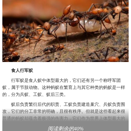
食人行军蚁
行军蚁是食人蚁中体型最大的，它们还有另一个称呼军团
蚁，属于节肢动物。这种蚂蚁在繁育上与其它种类的蚂蚁是一样
的，分为兵蚁、工蚁、蚁后三类。
蚁后负责繁衍后代的职责、工蚁负责建造巢穴、兵蚁负责围
攻，它们的分工非常的明确，且很有秩序。但就是这些看起来很
普通的蚂蚁却蕴含着极强的伤害力，它们作为世界上体型最大的
食人蚁，真的是臭名远扬。
阅读剩余的40%