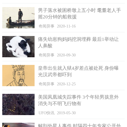
它们坚硬无比且锋利的牙齿撕咬猎物，在猎物没有半点生机后就
会迅速将猎物的尸身吃得干干净净，然后继续寻找下一个目标。
男子落水被困桥墩上五小时 耄耋老人手
摇20分钟的船救援
奇闻异事
2020-11-16
痛失幼崽狗妈妈挖洞埋葬 最后1举动让
人鼻酸
奇闻异事
2020-09-30
皇帝出生就入狱4岁差点被处死 身份曝
光汉武帝都吓到
行军蚁的外形特征
奇闻异事
2020-12-25
行军蚁因为分工比较明确，各自有自己的职责，因分工的不
同使得它们的体型也所有不同。例如兵蚁负责保护种群的安全，
美国凤凰城失踪事件 3个年轻男孩意外
所以体型比工蚁会大些。
消失与不明飞行物有
行军蚁的颜色主要呈现褐色，而它们颜色的深浅主要根据年
UFO快讯
2019-05-30
龄的不同会有所差异。行军蚁有极其坚硬的下颚，这可是它们最
强有力的攻击武器，在捕食猎物中起到非常重要的作用。
解剖外星人事件 时隔四十年专家公开外