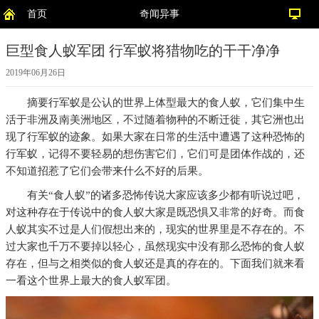
首页
奇闻异事
巨型食人蚁军团 行军蚁将猎物吃的干干净净
2019年06月26日
摘要
行军蚁是公认的世界上体型最大的食人蚁，它们集中生
活于非洲及南美洲地区，不过随着物种的不断迁徙，其它洲也出
现了行军蚁的迹象。如果大家在日常的生活中遭遇了这种恐怖的
行军蚁，记得不要轻易的想伤害它们，它们可是团体作战的，还
不知道招惹了它们会带来什么不好的后果。
有关“食人蚁”的诸多恐怖传说大家应该多少都有听说过吧，
对这种存在于传说中的食人蚁大家是既恐惧又非常的好奇。而食
人蚁其实不过是人们假想出来的，现实的世界里是不存在的。不
过大家也千万不要掉以轻心，虽然现实中没有那么恐怖的食人蚁
存在，但与之相类似的食人蚁还是真的存在的。下面我们就来看
一看这个世界上最大的食人蚁军团。