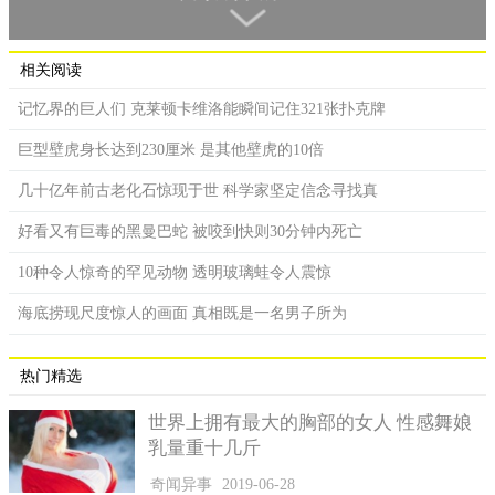
相关阅读
记忆界的巨人们 克莱顿卡维洛能瞬间记住321张扑克牌
巨型壁虎身长达到230厘米 是其他壁虎的10倍
几十亿年前古老化石惊现于世 科学家坚定信念寻找真
好看又有巨毒的黑曼巴蛇 被咬到快则30分钟内死亡
10种令人惊奇的罕见动物 透明玻璃蛙令人震惊
海底捞现尺度惊人的画面 真相既是一名男子所为
行军蚁的生活习性
热门精选
行军蚁常年都是群居在一起，外出捕猎的时候也是成群结
队。行军蚁是杂食性的动物，只要是可以被它们所食用的猎物，
世界上拥有最大的胸部的女人 性感舞娘
它们都是不会放过的。
乳量重十几斤
行军蚁最可怕的特点是，只要它们将猎物抓住，就会迅速用
奇闻异事
2019-06-28