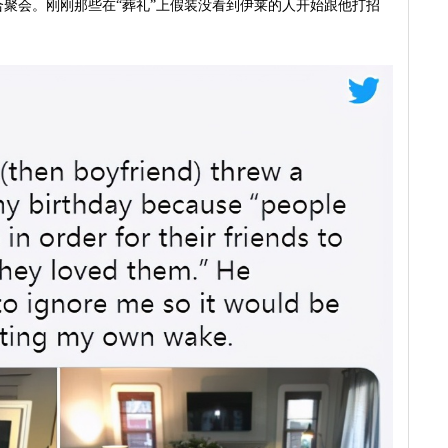
聚会。刚刚那些在“葬礼”上假装没看到伊莱的人开始跟他打招