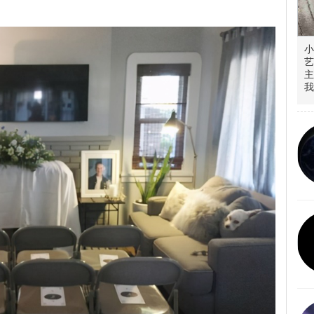
小
艺
主
我