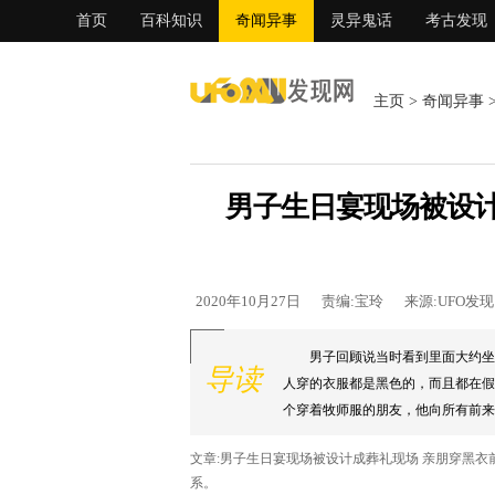
首页
百科知识
奇闻异事
灵异鬼话
考古发现
主页
>
奇闻异事
男子生日宴现场被设计
2020年10月27日
责编:宝玲
来源:UFO发
男子回顾说当时看到里面大约坐
导读
人穿的衣服都是黑色的，而且都在假
个穿着牧师服的朋友，他向所有前来参
文章:男子生日宴现场被设计成葬礼现场 亲朋穿黑
系。