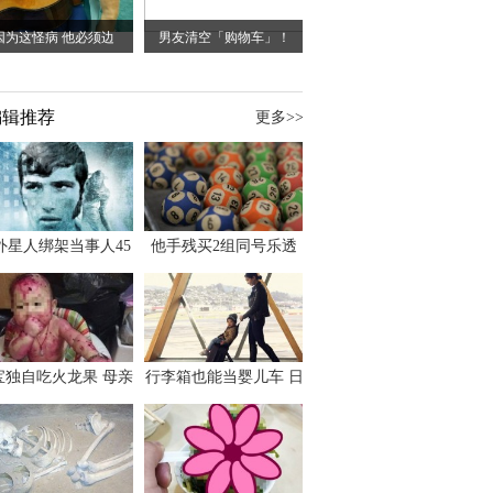
因为这怪病 他必须边
男友清空「购物车」！
编辑推荐
更多>>
外星人绑架当事人45
他手残买2组同号乐透
出书 还原1973年帕
竟连中头奖爽领970多
斯卡古拉事件
万
宝独自吃火龙果 母亲
行李箱也能当婴儿车 日
傻眼：以为命案现场
本家长出远门新利器