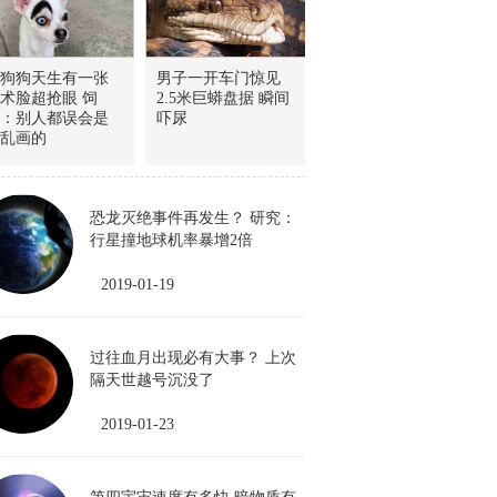
狗狗天生有一张
男子一开车门惊见
术脸超抢眼 饲
2.5米巨蟒盘据 瞬间
：别人都误会是
吓尿
乱画的
恐龙灭绝事件再发生？ 研究：
行星撞地球机率暴增2倍
2019-01-19
过往血月出现必有大事？ 上次
隔天世越号沉没了
2019-01-23