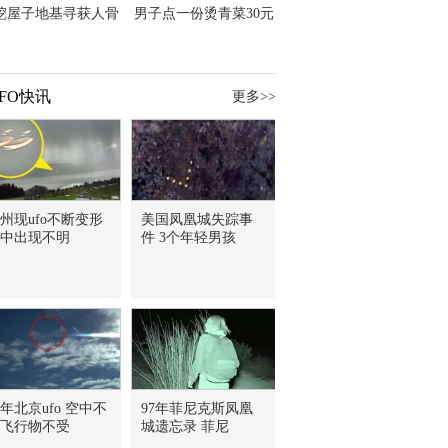
挖屋子地基寻获人骨
男子点一份烫青菜30元
主直觉就是失踪父亲
但份量让他苦笑菜涨
价？
FO快讯
更多>>
州现ufo不断变形
美国凤凰城失踪事
中出现不明
件 3个年轻男孩
5年北京ufo 空中不
97年菲尼克斯凤凰
飞行物不受
城遗忘录 菲尼