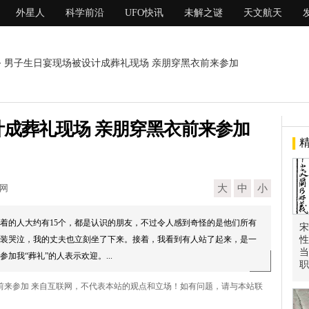
外星人
科学前沿
UFO快讯
未解之谜
天文航天
> 男子生日宴现场被设计成葬礼现场 亲朋穿黑衣前来参加
成葬礼现场 亲朋穿黑衣前来参加
现网
大
中
小
着的人大约有15个，都是认识的朋友，不过令人感到奇怪的是他们所有
宋
装哭泣，我的丈夫也立刻坐了下来。接着，我看到有人站了起来，是一
性
当
加我“葬礼”的人表示欢迎。...
职
衣前来参加 来自互联网，不代表本站的观点和立场！如有问题，请与本站联