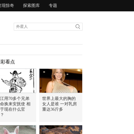
发现惊奇
探索图库
专题
精彩看点
江用70多个兄弟
世界上最大的胸的
命换来安抚使 相
女人是谁 一对乳房
于现在什么官
重达36斤多
？