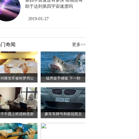
第四宇宙速度有多快 暗物质有
助于达到第四宇宙速度吗
2019-01-27
热门奇闻
更多>>
为何睡觉常被称梦周公
猛男徒手捕鲨 下一秒
男子不愿上班谎称患新
豪车车牌号和新冠英文