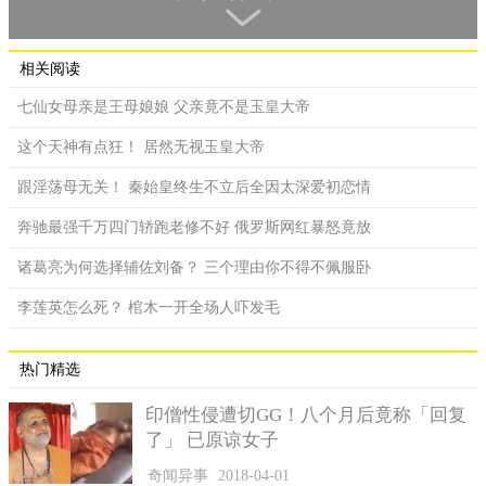
先吸收树木周围土壤中和水分和养分，接着延伸菌根，直接连接
树木和菌体，插进根部和枝干吸收营养，彻底摧毁树木。
相关阅读
七仙女母亲是王母娘娘 父亲竟不是玉皇大帝
这个天神有点狂！ 居然无视玉皇大帝
跟淫荡母无关！ 秦始皇终生不立后全因太深爱初恋情
奔驰最强千万四门轿跑老修不好 俄罗斯网红暴怒竟放
诸葛亮为何选择辅佐刘备？ 三个理由你不得不佩服卧
李莲英怎么死？ 棺木一开全场人吓发毛
热门精选
目前已知最大的生物是俄勒冈的奥氏蜜环菌。
印僧性侵遭切GG！八个月后竟称「回复
了」 已原谅女子
所以，这颗蘑菇从外观看来，并非是地表上拔地而起的蘑菇
山，而是完全隐藏在平均深度为0.9米的地下，且生长的速度异常
奇闻异事
2018-04-01