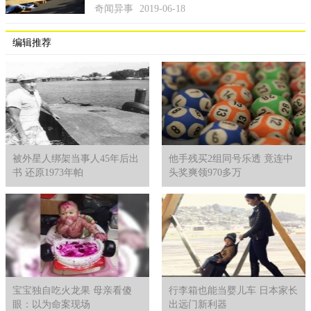
奇闻异事
2019-06-18
编辑推荐
被外星人绑架当事人45年后出
他手残买2组同号乐透 竟连中
书 还原1973年帕
头奖爽领970多万
宝宝独自吃火龙果 母亲看傻
行李箱也能当婴儿车 日本家长
眼：以为命案现场
出远门新利器