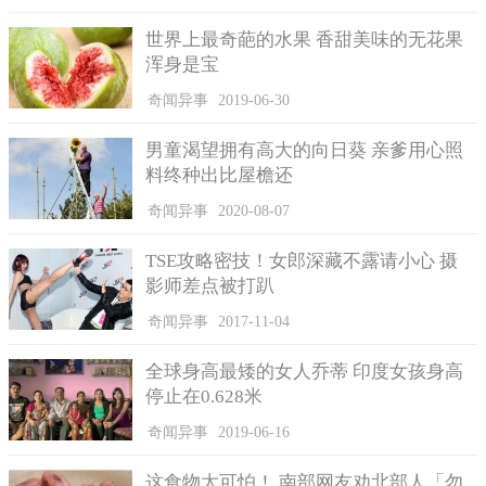
缓慢，在地表上只能看见几株雨后才冒头的金黄色小蘑菇。
世界上最奇葩的水果 香甜美味的无花果
值得一提的是，俄勒冈的这个蜜环菌细胞在遗传上相同，是
浑身是宝
同一菌丝聚集成根状菌索后向四面八方延伸的结果，在科学意义
上被认为是同一个个体，也因此，被很多科学家认为是地球上目
奇闻异事
2019-06-30
前最大的有机体。
男童渴望拥有高大的向日葵 亲爹用心照
料终种出比屋檐还
奇闻异事
2020-08-07
TSE攻略密技！女郎深藏不露请小心 摄
影师差点被打趴
奇闻异事
2017-11-04
全球身高最矮的女人乔蒂 印度女孩身高
停止在0.628米
奇闻异事
2019-06-16
这食物太可怕！ 南部网友劝北部人「勿