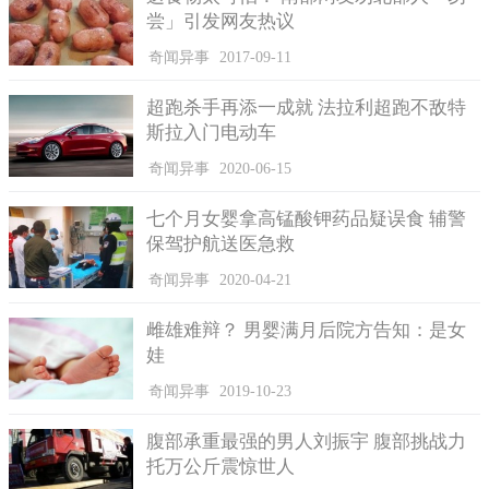
尝」引发网友热议
奇闻异事
2017-09-11
超跑杀手再添一成就 法拉利超跑不敌特
斯拉入门电动车
奇闻异事
2020-06-15
七个月女婴拿高锰酸钾药品疑误食 辅警
保驾护航送医急救
奇闻异事
2020-04-21
雌雄难辩？ 男婴满月后院方告知：是女
娃
奇闻异事
2019-10-23
腹部承重最强的男人刘振宇 腹部挑战力
托万公斤震惊世人