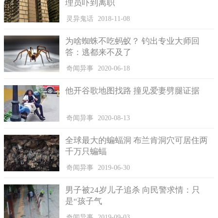
理员吓到离职
灵异鬼话
2018-11-08
为啥蜘蛛不吃蚂蚁？ 钓出专业大师回
答：逃都来不及了
奇闻异事
2020-06-18
他开谷歌地图找路 撞见爱妻劈腿证据
奇闻异事
2020-08-13
全球最大的蝙蝠洞 布兰肯洞穴可居住两
千万只蝙蝠
奇闻异事
2019-06-30
男子被24岁儿子追杀 向民警求情：只
是“孩子气
奇闻异事
2019-09-03