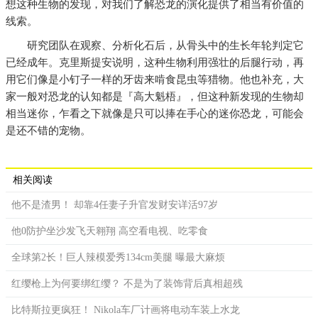
想这种生物的发现，对我们了解恐龙的演化提供了相当有价值的
线索。
研究团队在观察、分析化石后，从骨头中的生长年轮判定它
已经成年。克里斯提安说明，这种生物利用强壮的后腿行动，再
用它们像是小钉子一样的牙齿来啃食昆虫等猎物。他也补充，大
家一般对恐龙的认知都是『高大魁梧』，但这种新发现的生物却
相当迷你，乍看之下就像是只可以捧在手心的迷你恐龙，可能会
是还不错的宠物。
相关阅读
他不是渣男！ 却靠4任妻子升官发财安详活97岁
他0防护坐沙发飞天翱翔 高空看电视、吃零食
全球第2长！巨人辣模爱秀134cm美腿 曝最大麻烦
红缨枪上为何要绑红缨？ 不是为了装饰背后真相超残
比特斯拉更疯狂！ Nikola车厂计画将电动车装上水龙