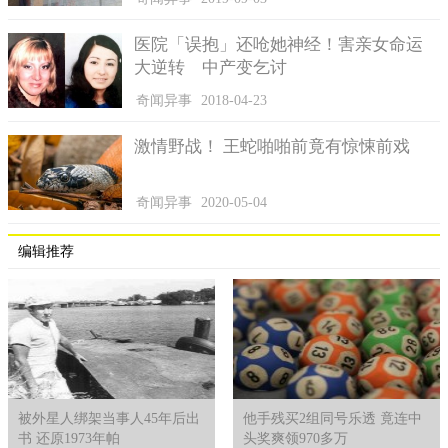
医院「误抱」还呛她神经！害亲女命运
大逆转 中产变乞讨
奇闻异事
2018-04-23
激情野战！ 王蛇啪啪前竟有惊悚前戏
奇闻异事
2020-05-04
编辑推荐
被外星人绑架当事人45年后出
他手残买2组同号乐透 竟连中
书 还原1973年帕
头奖爽领970多万