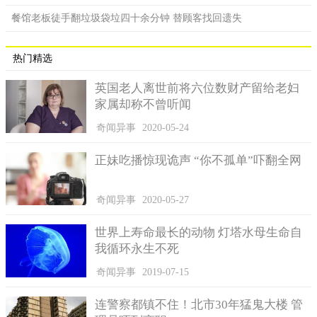
餐馆老板徒手翻垃圾袋垃四十余分钟 替顾客找回遗失
热门精选
英国老人离世前将六位数财产留给老妇
家属却称不曾听闻
奇闻异事
2020-05-24
正妹吃播惊现诡声 “你不孤单”吓翻全网
奇闻异事
2020-05-27
世界上寿命最长的动物 灯塔水母生命自
我循环永生不死
奇闻异事
2019-07-15
连警察都镇不住！北市30年猛鬼大楼 管