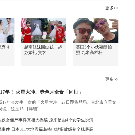
更多>>
弃 4
越南姐妹因缺钱一起
英国3个小伙耍酷拍
办婚礼 宾客
照 九米高栏杆
更多>>
17年！ 火星大冲、赤色月全食「同框」
5或17年会发生一次的「火星大冲」27日即将登场。台北市立天文
说，这是15...[详细]
地铁女僵尸事件真相大揭秘 原来是由4个女学生扮演
鹅事件 日本311大地震福岛核电站事故级别全球最高