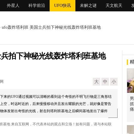
外星人
科学前沿
UFO快讯
未解之谜
天文航天
> ufo轰炸塔利班 美国士兵拍下神秘光线轰炸塔利班基地
国士兵拍下神秘光线轰炸塔利班基地
现网
大
中
小
下来的UFO通过视频可以清晰的看到这个奇怪的不明飞行物是三角形结
男
上空，时远时近的，后来慢慢移动并且发出耀眼的光芒，就好像是警告
抓
痛
物体发射出奇怪的光线，射击到塔利班基地之后瞬间基地发出了爆炸
.
塔利班基地 来自互联网，不代表本站的观点和立场！如有问题，请与本站联