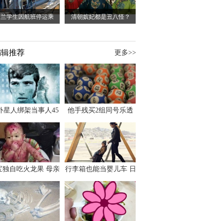
荷兰学生因航班停运乘
清朝嫔妃都是丑八怪？
编辑推荐
更多>>
外星人绑架当事人45
他手残买2组同号乐透
出书 还原1973年帕
竟连中头奖爽领970多
斯卡古拉事件
万
宝独自吃火龙果 母亲
行李箱也能当婴儿车 日
傻眼：以为命案现场
本家长出远门新利器