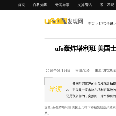
首页
百科知识
奇闻异事
灵异鬼话
考古发现
主页
>
UFO快讯
ufo轰炸塔利班 美
2019年06月14日
责编:宝玲
来源:UFO发
美国驻阿富汗的士兵发现并拍摄
导读
构，它先是一直盘旋在塔利班基地的
还是预备似的，突然间，这个神秘的
声，火星四溅，营地瞬间浓烟滚滚。..
文章:ufo轰炸塔利班 美国士兵拍下神秘光线轰炸
系。