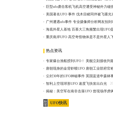
巨型ufo袭击客机飞机高空遭受神秘外力碰
美国著名UFO 事件 伐木目睹同伴被飞碟
广州遭遇ufo事件 专业摄像师分析网友拍到
海底外星人基地 百慕大三角频繁出现UFO
重庆南岸UFO 高空奇怪物体是不是外星人
热点资讯
专家爆台渔船捞到UFO！ 美舰立刻接收列
唐朝现身的金背虾蟆UFO 唐朝工业部府官
尘封30年的UFO神秘事件 英国蓝道申森林
2
智利上空现球形UFO 速度飞快发出白光
揭秘：美空军在南非击落UFO 曾现场俘虏
标
UFO快讯
签