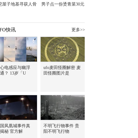
挖屋子地基寻获人骨
男子点一份烫青菜30元
主直觉就是失踪父亲
但份量让他苦笑菜涨
价？
FO快讯
更多>>
心电感应与幽浮
ufo麦田怪圈解密 麦
通？ 13岁「U
田怪圈图片是
国凤凰城事件真
不明飞行物事件 贵
揭秘 官方解
阳不明飞行物