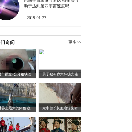
第四宇宙速度有多快 暗物质有
助于达到第四宇宙速度吗
2019-01-27
热门奇闻
更多>>
男车祸遭7公分粗铁管
男子被47岁大婶骗光储
世界上最大的鳄鱼 盘
家中留长长血痕惊见命