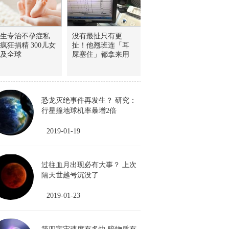
生专治不孕症私
没有最扯只有更
疯狂捐精 300儿女
扯！他翘班连「耳
及全球
屎塞住」都拿来用
恐龙灭绝事件再发生？ 研究：
行星撞地球机率暴增2倍
2019-01-19
过往血月出现必有大事？ 上次
隔天世越号沉没了
2019-01-23