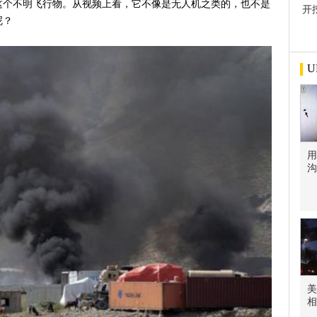
这个不明飞行物。从视频上看，它不像是无人机之类的，也不是
开
呢？
屋
U
用
沟
美
相