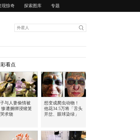
发现惊奇
探索图库
专题
精彩看点
子与人妻偷情被
想变成爬虫动物！
 惨遭捆绑浸猪笼
他花34.5万将「舌头
哭求饶
开岔、眼球染绿」