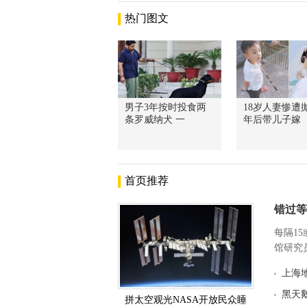
热门图文
男子3年按时投食两
18岁人妻惨遭抛
条罗威纳犬 一
年后带儿子嫁
首页推荐
错过等
每隔1
馆研究员
上海
黑天
拼太空观光NASA开放民众睡