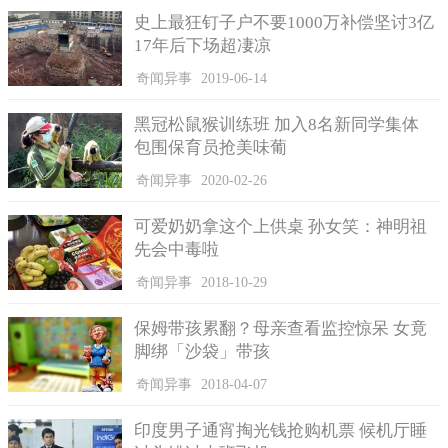
史上最狂钉子户不要1000万补偿坚讨3亿
17年后下场超凄凉
奇闻异事
2019-06-14
黑冠松鼠猴训练班 加入8名新同学集体
包围保育员抢美味葡
奇闻异事
2020-02-26
可爱奶奶拿这个上供桌 孙女笑：神明祖
先会中毒啦
记着之后来到柳州市的民政局询问是否有其他解决途径，工
奇闻异事
2018-10-29
作人员表示，我国收养法写明，如果一个没有妻子的男子想要领
养一个女童，年龄差至少需要40岁，卢先生在年龄方面就不满足
保姆带孩累翻？母亲查看监控惊呆 女竟
条件，因此没有办法办理收养。
脚绑「沙袋」带孩
但是工作人员也说，由于卢先生情况较为特殊，民政局会与
奇闻异事
2018-04-07
警方联手进行调查，一起给出一个让小丽办理户口并顺利上学的
方法。
印度男子通宵掏光钱抢购机票 候机厅睡