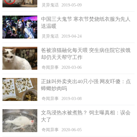
灵异鬼话
2019-05-09
中国三大鬼节 寒衣节焚烧纸衣服为先人
送温暖
灵异鬼话
2019-04-24
卢先生表示，七年以来小丽在家人的爱护下，平安且开心地
爸被浪猫融化每天喂 突生病住院它挨饿
长大，父女之间的情谊没有办法舍弃。他害怕小丽得知自己不是
却仍天天帮守工作
亲生的，妈妈又不要她，这会对她产生重大的心理伤害，所以将
真相隐藏了。卢先生来到民政部门，请求在隐瞒真相的前提下，
奇闻异事
2020-03-06
完成相关的领养程序，顺利为孩子办理户口，但并没有成功。
正妹叫外卖夹出40只小强 网友吓傻：点
进行领养，双方年龄要相差30岁以上，并要求领养者有房子
蟑螂炒肉吗
和车子，然而卢先生并没能满足这些条件，如果所有方法都行不
通，为了让小丽能够上学只能将她送到孤儿院。
奇闻异事
2019-03-08
小丽想要成功办理户口读书，只有被迫离开爸爸和奶奶送孤
文鸟浸热水被煮熟？ 饲主曝真相：误会
儿院这一个解决办法吗？能否找到李清呢？记着来到沙塘派出所
大了
询问相关情况，警方利用系统对卢先生所说的李清身份信息进行
奇闻异事
2020-06-05
查询，然而经过查询后，玉林市的陆川县并没有这个人。