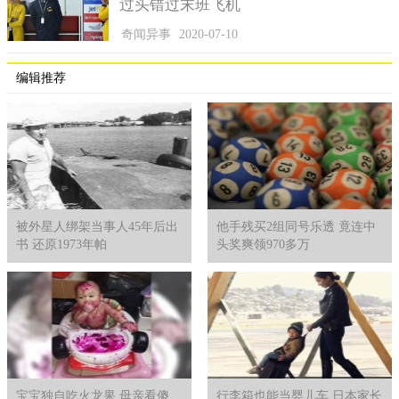
过头错过末班飞机
奇闻异事
2020-07-10
编辑推荐
被外星人绑架当事人45年后出
他手残买2组同号乐透 竟连中
书 还原1973年帕
头奖爽领970多万
宝宝独自吃火龙果 母亲看傻
行李箱也能当婴儿车 日本家长