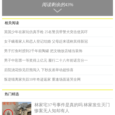
小丽的妈妈名叫李清，陆川人士。办理出生证明需要父母的
阅读剩余的43%
身份证件，李清表示身份证丢失了，但之后没有去重新办理。在
李清出门工作后，卢先生就和她没了联络，陆先生也曾经探听查
找过李清，但没有任何消息。
相关阅读
随着小丽年龄增长，卢先生越来越头疼户口的问题。二零一
英国少年在家玩仿真手枪 25名警员带警犬突击使其吓
五年，卢先生询问警方，警方给出了一个解决办法：通过做血缘
女子瞒着家人和恋人登记结婚 父母赶来谎称其得新冠
鉴定办理户口，令人没想到的是，检测结果竟是卢先生和小丽并
不是父女关系。
男子打鱼时捞到2千年前陶罐 把文物放店铺当装饰
辛苦养了七年的孩子，竟不是亲生的，卢先生读刚开始认为
男子中彩票一等奖得上亿元 履行二十八年前诺言分一
检测报告是假的，由于小莉即将到达上学的年龄，卢先生怀着一
后院浇花惊见巨熊闯入 下秒反差举动超惊喜
份希望，在二零二零年七月份再次进行血缘鉴定，但检测结果跟
首次相同：小丽并不是卢先生亲生的。
叛逆喵离家失踪10年奇迹返家 重逢场面逼哭全网
热门精选
林家宅37号事件是真的吗 林家发生灭门
惨案无人知却有人