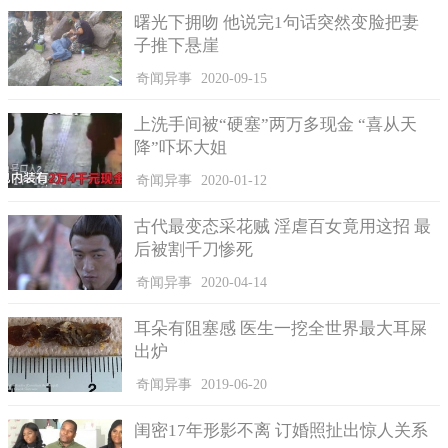
曙光下拥吻 他说完1句话突然变脸把妻
洗比较干净，水压太强就轻轻按啊、我也认为是洗马桶的，会有
子推下悬崖
人在外面的公厕或店家厕所使用这洗屁股吗？那会是怎样的洗
法？真的有人敢拿来用吗？、 那是初次启用前没有调降水压，才
奇闻异事
2020-09-15
会感觉水力超强，要调整的跟免治马桶一样的出水压。
上洗手间被“硬塞”两万多现金 “喜从天
降”吓坏大姐
奇闻异事
2020-01-12
古代最变态采花贼 淫虐百女竟用这招 最
后被割千刀惨死
奇闻异事
2020-04-14
耳朵有阻塞感 医生一挖全世界最大耳屎
出炉
奇闻异事
2019-06-20
闺密17年形影不离 订婚照扯出惊人关系
不少住户家中马桶旁边，都安装着一个小小的神奇水龙头。