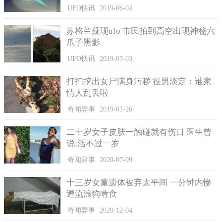
UFO快讯
2019-06-04
苏格兰疑现ufo 市民拍到高空出现神秘六
爪子黑影
UFO快讯
2019-07-03
打扫挖出女尸满身污秽 役男淡定：谁家
情人乱丢啦
网友好奇发问马桶旁边的神奇水龙头用途。
原PO这时突然恍然大悟，原来自己误会了这么多年，但他也
奇闻异事
2019-01-26
不禁思考着，如果在外面餐厅或是共用厕所，真的会有人拿来冲
二十岁女子皮肤一触碰就有伤口 医生曾
洗臀部吗？应该也很多人都以为这是洗马桶的吧？
说:活不过一岁
果然冲洗器用途引起大批网友讨论，不少人提供自己的见
奇闻异事
2020-07-09
解。是洗屁屁的，但洗马桶CP值更高、我也以为是洗马桶的，水
柱很强欸，洗屁股真的可以吗？、我以为是冲水键坏掉时的备用
十三岁女童遗体被弃太平间 一分钟内惨
方案、我洗过欸、我跟家人说过那是洗屁股的，还被笑、太狂了
遭流浪狗啃食
吧这样XX不会痛吗？、我家也有装，拿来冲屁屁，可以少用一点
卫生纸、我以为是洗澡的、我一直以为是冲地板的欸、这我家装8
奇闻异事
2020-12-04
年以上，很好用也很省卫生纸、我真的是拿来洗屁股啊，用水冲