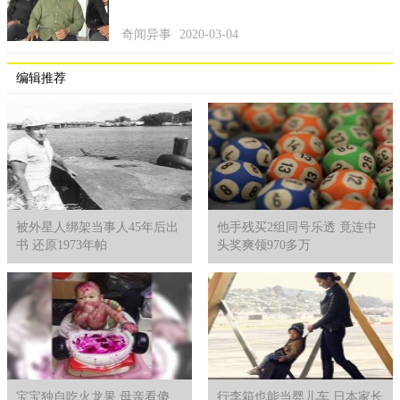
也有网友表示，其实很多国家没有像是日本式的免治马桶，
奇闻异事
2020-03-04
大部份厕所就会装冲洗器（bidet sprayer），卫生纸只是用来擦干
用且冲进马桶，较能保持清洁。菲律宾国家都是水洗，所以师傅
编辑推荐
没错喔，但我们家也是用来洗马桶、国外很多公厕都有这玩意可
以用、泰国几乎每个马桶都有。另外也有不同于原PO的水电师傅
表示，一开始用途倾向清洗臀部，但后来随着个人需求不同，也
演化出不同使用方法。
被外星人绑架当事人45年后出
他手残买2组同号乐透 竟连中
书 还原1973年帕
头奖爽领970多万
宝宝独自吃火龙果 母亲看傻
行李箱也能当婴儿车 日本家长