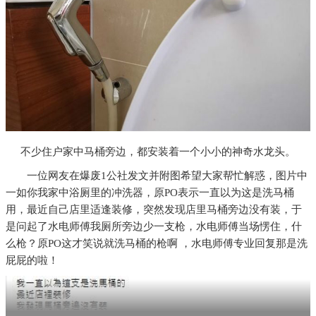
不少住户家中马桶旁边，都安装着一个小小的神奇水龙头。
一位网友在爆废1公社发文并附图希望大家帮忙解惑，图片中
一如你我家中浴厕里的冲洗器，原PO表示一直以为这是洗马桶
用，最近自己店里适逢装修，突然发现店里马桶旁边没有装，于
是问起了水电师傅我厕所旁边少一支枪，水电师傅当场愣住，什
么枪？原PO这才笑说就洗马桶的枪啊 ，水电师傅专业回复那是洗
屁屁的啦！