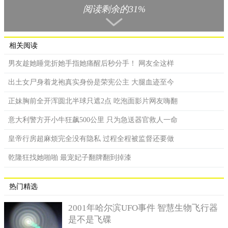
阅读剩余的31%
相关阅读
男友趁她睡觉折她手指她痛醒后秒分手！ 网友全这样
出土女尸身着龙袍真实身份是荣宪公主 大腿血迹至今
正妹胸前全开浑圆北半球只遮2点 吃泡面影片网友嗨翻
意大利警方开小牛狂飙500公里 只为急送器官救人一命
皇帝行房超麻烦完全没有隐私 过程全程被监督还要做
乾隆狂找她啪啪 最宠妃子翻牌翻到掉漆
热门精选
2001年哈尔滨UFO事件 智慧生物飞行器
是不是飞碟