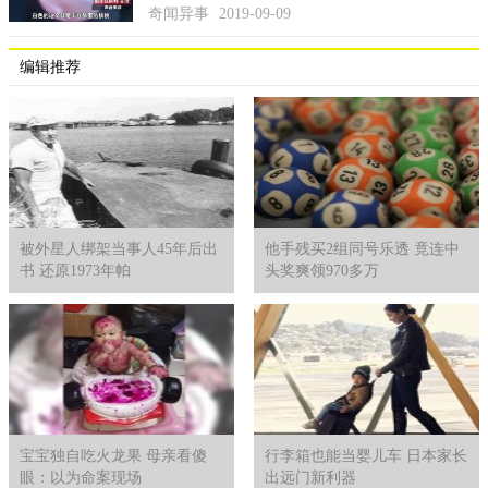
奇闻异事
2019-09-09
编辑推荐
被外星人绑架当事人45年后出
他手残买2组同号乐透 竟连中
书 还原1973年帕
头奖爽领970多万
4、非洲狮
非洲狮也是在目前为止最大的猫科动物之一，非洲狮主要有
八个种类，其中体积最大的是鲁格狮和加丹加狮这两种。非洲狮
的长度达到了三米有余，身高达到了一米一以上，体重更是可
怕，最小的非洲狮都有四百斤，最大一般在七百斤，所以非洲狮
被人们称为草原之王。
宝宝独自吃火龙果 母亲看傻
行李箱也能当婴儿车 日本家长
眼：以为命案现场
出远门新利器