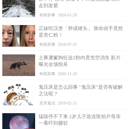
3、巴巴里狮
走到发紫
巴巴里狮也是一种体型非常大的动物，是狮子中的第二亚
奇闻异事
2020-01-29
种，雄性和磁性的体型稍有区分。雄性的狮子的身体长度大概在
2.3到 2.8米之间，雌性大概在 2.3到 2.5米之间，重量大概在 300
正妹吃汉堡「肿成猪头」 致命凶手竟然
公斤左右。
是杏仁粉！
狮子是非常珍贵的，可是在古罗马帝国时代，巴巴里狮却作
奇闻异事
2018-07-31
为人类争斗的工具，罗马人通过这种争斗来满足。随着生态环境
的不断恶劣，人类对这种狮子不断抓捕杀戮，导致巴巴里狮在
土豚遭鬣狗狂追2秒内竟凭空消失 影片
1920年就已经灭亡。
曝光全场惊呆
奇闻异事
2020-11-20
鬼压床是怎么回事 “鬼压床”是否有破解
之法呢？
灵异鬼话
2019-02-21
猛咳停不下来 2岁儿子急送医拍片母亲
一看吓到腿软