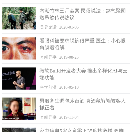
子的数量不断减少，最后灭亡。
内湖竹林三尸命案 民俗说法：煞气聚阴
送吊煞传说热议
灵异鬼话
2020-01-06
看眼科被要求脱裤很严重 医生：小心眼
角膜遭溶解
奇闻异事
2019-08-25
微软Build开发者大会 推出多样化AI与云
端功能
科学前沿
2018-05-10
男服务生调包茅台酒 真酒藏裤裆被客人
抓正着
奇闻异事
2019-11-04
家中停电5岁女童零下35度找救援 双脚