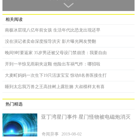
相关阅读
南极冰层现八亿年前女孩 生活年代比恐龙出现还早
没在演记者卖命深度报导洪灾 影片曝光网友赞翻
晚间9时要返家 35岁男还被父母设门禁崩溃：我要自由
开到一半惊见雨刷夹这颗 他险出车祸气炸：哪招啦
大麦町妈妈一次生下19只活泼宝宝 惊动8名兽医接生打
睡到太忘我万兽之王高挂树上露肚腩 大叔模样太有喜
热门精选
2、开普狮
亚丁湾星门事件 星门怪物被电磁炮消灭
开普狮是一种主要生活在南非的动物，身体的长度达到了四
米，重量已经将近三百五十公斤。由于这种狮子的稀少性，还有
奇闻异事
2019-08-02
人类的滥杀等等，把这种狮子的皮当作衣服的原料，导致这种狮