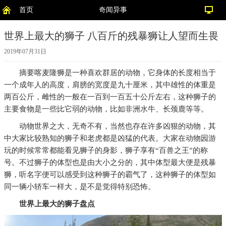
首页
奇闻异事
世界上最大的狮子 八百斤的残暴狮让人望而生畏
2019年07月31日
摘要
喀麦隆狮是一种喜欢群居的动物，它身体的长度相当于
一个成年人的高度，肩膀的宽度是九十厘米，其中雄性的体重是
两百公斤，雌性的一般在一百到一百五十公斤左右，这种狮子的
主要食物是一些比它弱的动物，比如非洲水牛、长颈鹿等等。
动物世界之大，无奇不有，当然也存在许多凶狠的动物，其
中大家比较熟知的狮子和老虎都是凶猛的代表。大家在动物园游
玩的时候常常都能看见狮子的身影，狮子享有“百兽之王”的称
号。不过狮子的体型也是由大小之分的，其中体型最大便是残暴
狮，听名字便可以感受到这种狮子的霸气了，这种狮子的体型如
同一辆小轿车一样大，是不是觉得特别恐怖。
世界上最大的狮子盘点