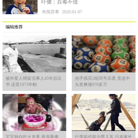
吓傻：百毒不侵
奇闻异事
2020-01-07
编辑推荐
被外星人绑架当事人45年后出
他手残买2组同号乐透 竟连中
书 还原1973年帕
头奖爽领970多万
宝宝独自吃火龙果 母亲看傻
行李箱也能当婴儿车 日本家长