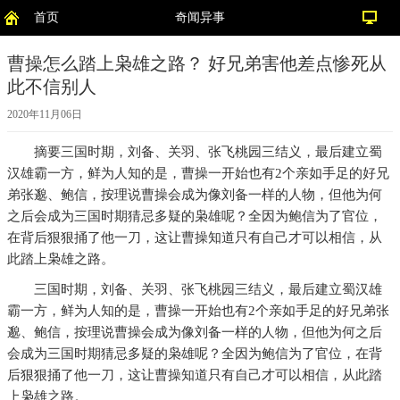
首页
奇闻异事
曹操怎么踏上枭雄之路？ 好兄弟害他差点惨死从
此不信别人
2020年11月06日
摘要
三国时期，刘备、关羽、张飞桃园三结义，最后建立蜀
汉雄霸一方，鲜为人知的是，曹操一开始也有2个亲如手足的好兄
弟张邈、鲍信，按理说曹操会成为像刘备一样的人物，但他为何
之后会成为三国时期猜忌多疑的枭雄呢？全因为鲍信为了官位，
在背后狠狠捅了他一刀，这让曹操知道只有自己才可以相信，从
此踏上枭雄之路。
三国时期，刘备、关羽、张飞桃园三结义，最后建立蜀汉雄
霸一方，鲜为人知的是，曹操一开始也有2个亲如手足的好兄弟张
邈、鲍信，按理说曹操会成为像刘备一样的人物，但他为何之后
会成为三国时期猜忌多疑的枭雄呢？全因为鲍信为了官位，在背
后狠狠捅了他一刀，这让曹操知道只有自己才可以相信，从此踏
上枭雄之路。