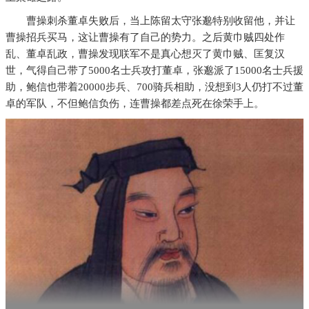
曹操刺杀董卓失败后，当上陈留太守张邈特别收留他，并让
曹操招兵买马，这让曹操有了自己的势力。之后黄巾贼四处作
乱、董卓乱政，曹操发现联军不是真心想灭了黄巾贼、匡复汉
世，气得自己带了5000名士兵攻打董卓，张邈派了15000名士兵援
助，鲍信也带着20000步兵、700骑兵相助，没想到3人仍打不过董
卓的军队，不但鲍信负伤，连曹操都差点死在徐荣手上。