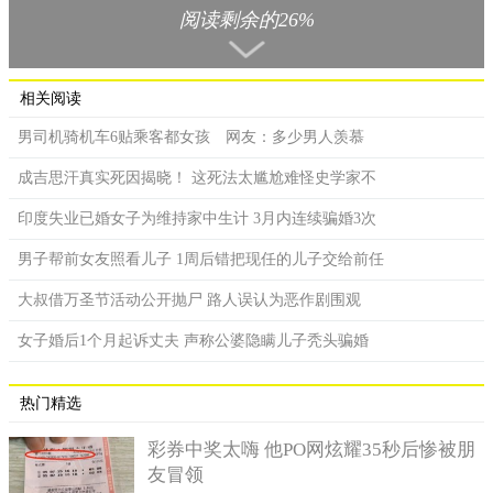
阅读剩余的26%
相关阅读
男司机骑机车6贴乘客都女孩 网友：多少男人羡慕
成吉思汗真实死因揭晓！ 这死法太尴尬难怪史学家不
曹操原先有鲍信和张邈2名好兄弟。
印度失业已婚女子为维持家中生计 3月内连续骗婚3次
手下只剩下残兵的曹操，努力了几年后仍没有自己的地盘，
男子帮前女友照看儿子 1周后错把现任的儿子交给前任
又是鲍信和张邈出兵，替曹操讨伐黑山贼和南匈奴，曹操因为这
些功绩，当上东郡太守并获得自己的领地。
大叔借万圣节活动公开抛尸 路人误认为恶作剧围观
几年后，曹操和鲍信一同攻打青州的黄巾军，没想到鲍信为
女子婚后1个月起诉丈夫 声称公婆隐瞒儿子秃头骗婚
了救曹操一命，意外战死，事后曹操回到战场，却找不到鲍信的
遗体，只好用木头做雕成鲍信，大哭一场并厚葬。
热门精选
曹操扫荡黄巾军后当上兗州牧，并获三十万青州兵，这让张
彩券中奖太嗨 他PO网炫耀35秒后惨被朋
邈感到不满，认为这个位子本来应该是他的，但曹操浑然不知，
友冒领
甚至出征徐州前特别对家人说：如果这次我回不来，你们就去投