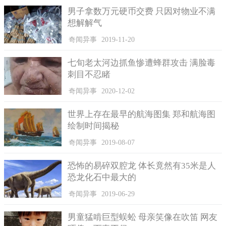
曹操战胜吕布后，把张邈抓起来，面对自己曾经的好兄弟，
男子拿数万元硬币交费 只因对物业不满
只好闭眼下令夷灭三族，从此曹操再也不相信任何人，从热血青
想解解气
年转变成一名生性多疑的枭雄。
奇闻异事
2019-11-20
七旬老太河边抓鱼惨遭蜂群攻击 满脸毒
刺目不忍睹
奇闻异事
2020-12-02
世界上存在最早的航海图集 郑和航海图
绘制时间揭秘
奇闻异事
2019-08-07
恐怖的易碎双腔龙 体长竟然有35米是人
恐龙化石中最大的
奇闻异事
2019-06-29
男童猛啃巨型蜈蚣 母亲笑像在吹笛 网友