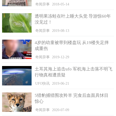
奔张邈，他会善待你们的，后来没想到被张邈在背后狠狠捅一
奇闻异事
2018-05-14
刀。
透明果冻蛙在叶上睡大头觉 导游惊60年
没见过！
奇闻异事
2019-08-13
4岁的幼童被带到楼盘玩 从19楼失足摔
成重伤
奇闻异事
2019-12-29
土耳其海上追击ufo 军机海上击落不明飞
行物真相遭质疑
UFO快讯
2019-06-21
曹操被张邈背叛后，才养成多疑的个性。
张邈希望自己能获得兗州牧的位子，又知道自己的实力不
5猎豹捕猎围攻羚羊 完食后血面具怵目
足，就迎接吕布当兗州牧，借此大伤曹操势力。吕布先后占领兗
惊心
州境内的郡县，最后只剩下荀彧、程昱拼死守住的东阿、甄城三
奇闻异事
2020-07-09
县，曹操吓得放弃攻打徐州，回到兗州大战吕布。