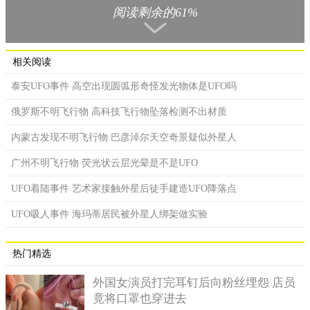
阅读剩余的61%
相关阅读
泰安UFO事件 高空出现圆弧形奇怪发光物体是UFO吗
俄罗斯不明飞行物 高科技飞行物坠落检测不出材质
内蒙古发现不明飞行物 巴彦淖尔天空奇景疑似外星人
2.科拉里斯UFO事件
1977年的时候，在巴西的一个叫科拉里斯岛上，有400多人目
广州不明飞行物 荧光状云层光晕是不是UFO
击了上空出现的神秘飞行物，巴西政府立即组织了一队研究人
UFO着陆事件 艺术家接触外星后徒手建造UFO降落点
员，准备实施拦截任务。据一些目击者称，飞行物向他们发射了
很强的光束体，有些人被射过身体，出现了大面积的灼伤。
UFO吸人事件 海玛蒂居民被外星人绑架做实验
热门精选
外国女演员打完耳钉后向粉丝埋怨 店员
竟将口罩也穿进去