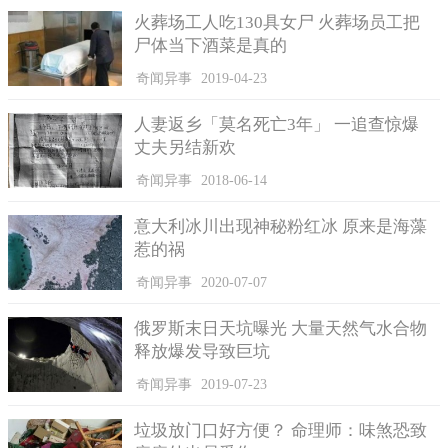
火葬场工人吃130具女尸 火葬场员工把
1999年的时候，在美国两天的时间里出现了两次诡异的火
尸体当下酒菜是真的
球，火球一直旋转于天空之中，持续了不长时间就神奇的消失，
当时有数百人目击到了这一景观，实在诡异，大家认为肯定是外
奇闻异事
2019-04-23
星人的飞行物。
人妻返乡「莫名死亡3年」 一追查惊爆
丈夫另结新欢
奇闻异事
2018-06-14
意大利冰川出现神秘粉红冰 原来是海藻
惹的祸
奇闻异事
2020-07-07
俄罗斯末日天坑曝光 大量天然气水合物
释放爆发导致巨坑
5.廷利帕克UFO事件
奇闻异事
2019-07-23
2004年8月份以后在廷利帕克先后出现了数次的ufo事件，但
这么频繁的报道，使得大家一直都不相信事件的真实性，反而让
垃圾放门口好方便？ 命理师：味煞恐致
人觉得是有人故意在造谣，而官方也没有出面解释，就这么不了