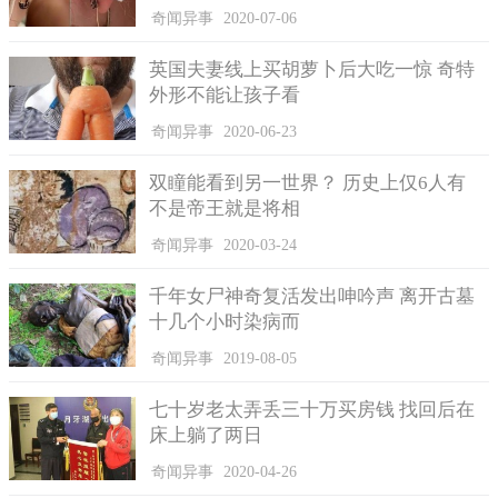
奇闻异事
2020-07-06
3.菲尼克斯之光
英国夫妻线上买胡萝卜后大吃一惊 奇特
1997年3月的一天晚上，在美国凤凰城的天空中出现了一架不
外形不能让孩子看
明飞行物，一直在上空盘旋了3个多小时，飞行物外体有一整排的
奇闻异事
2020-06-23
灯在闪烁，非常像在开派对，当时有很多人目击了这一奇景，全
部被这吸收住了。
双瞳能看到另一世界？ 历史上仅6人有
不是帝王就是将相
奇闻异事
2020-03-24
千年女尸神奇复活发出呻吟声 离开古墓
十几个小时染病而
奇闻异事
2019-08-05
七十岁老太弄丢三十万买房钱 找回后在
床上躺了两日
奇闻异事
2020-04-26
4.美国中西部蓝绿火球