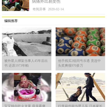
病痛外出易受伤
了之。
奇闻异事
2020-02-14
编辑推荐
被外星人绑架当事人45年后出
他手残买2组同号乐透 竟连中
6.加尔各答UFO事件
书 还原1973年帕
头奖爽领970多万
2007年的一天凌晨在加尔各答的上空发现了一架移动速度超
快的不明飞行物，外形会随速度的变化而变化，前后共持续了3个
小时左右，且这个飞行物会发射出极亮的光芒，然后扩散成各式
各样的颜色，实在是神奇。
宝宝独自吃火龙果 母亲看傻
行李箱也能当婴儿车 日本家长