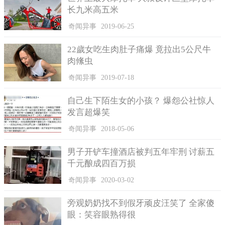
长九米高五米
奇闻异事
2019-06-25
22歲女吃生肉肚子痛爆 竟拉出5公尺牛
肉絛虫
奇闻异事
2019-07-18
自己生下陌生女的小孩？ 爆怨公社惊人
发言超爆笑
奇闻异事
2018-05-06
如果从光学角度想，我们按照一定的速度一直沿着固定的方
向行走，最后会回到原点，只是宇宙的膨胀速度太快，科技也跟
男子开铲车撞酒店被判五年牢刑 讨薪五
不上它的速度，所以光学角度的想法也是行不通的。
千元酿成四百万损
哪怕我们真的达到了其膨胀的速度，想来我们的寿命也无法
奇闻异事
2020-03-02
支持我们的这个想法，我们的生命对于这个无限生命的宇宙来
说，短暂得毫秒都称不上的。
旁观奶奶找不到假牙顽皮汪笑了 全家傻
眼：笑容眼熟得很
所以，到底宇宙的外面是什么？可是虚无，可能是神界，也