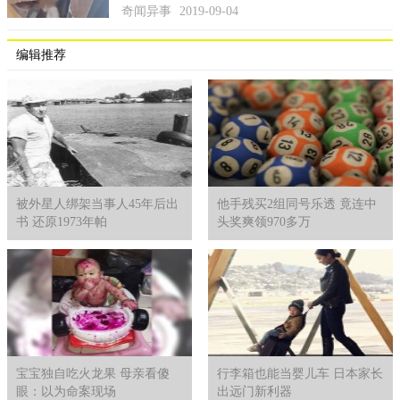
可能是另一个“宇宙”，这些，谁又能说的清呢……
奇闻异事
2019-09-04
编辑推荐
被外星人绑架当事人45年后出
他手残买2组同号乐透 竟连中
书 还原1973年帕
头奖爽领970多万
宝宝独自吃火龙果 母亲看傻
行李箱也能当婴儿车 日本家长
眼：以为命案现场
出远门新利器