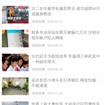
对于宇宙的认知，我们可能没有办法精确到各个角落，但是
宇宙的巨大我们多少还是有概念的，不管多大的物体，它都是有
大二女生被学长嫌弃胖丑 成功减肥60斤
边缘的，不然怎么能知道它多大，这个宇宙自然也不能例外。
成健身教练
但是宇宙的边缘又是会自扩，并且扩散速度依然超过光速。
奇闻异事
2020-01-12
所以推测，宇宙的边缘一定黑暗无比，因为边缘位置肯定星球的
财务专业毕业生两天被骗七万元 注销分
数量很少甚至是没有，但是这些也都是人类的想象而已，目前为
期乐账户陷入网络
止人类还是无法看到宇宙的边缘到底长什么样，它一直在快速的
膨胀，我们对它的研究速度远远赶不上它膨胀的速度，估计我们
奇闻异事
2019-09-10
还没来的及观察，它已经位移到不知道哪里了。
古代妃子为取悦皇帝 常服用三种药其中
许多科学家认为，宇宙是一个有限的空间，但是并没有实质
一种副作用大
的边缘，乍看之下，晦涩难懂，有什么样的东西是有限但是没有
边界的？我们想象不到。
奇闻异事
2020-06-28
我们把它实体化来看，假设宇宙就是我们的地球，地球的大
花卉造型小便斗在日本爆红 网友怕爆：
小就是固定的，但是它不是无限大的，也就是说是一个有限的空
不敢灌溉
间，但是我们在地球上行走，却怎么也走不到地球的边沿，大概
科学家想表达的就是这个意思，就是根本无法实际的摸到地球边
奇闻异事
2019-12-20
缘的位置。
世界上最大摩托车 大叔设计巨型摩托车