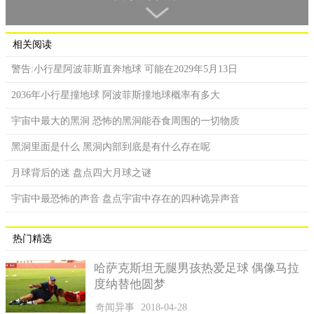
相关阅读
警告:小行星阿波菲斯直奔地球 可能在2029年5月13日
2036年小行星撞地球 阿波菲斯撞地球概率有多大
霍金对于宇宙外面的言论
宇宙中最大的黑洞 恐怖的黑洞能吞食周围的一切物质
在很早以前，科学界的泰山北斗霍金先生就曾通过意识传播
言论称，宇宙并没有所谓的外面，它只有里面，外面是虚无。这
黑洞里面是什么 黑洞内部到底是有什么存在呢
个言论一出来，人们就纷纷讨论，觉得霍金先生的这一言论有待
月球背后的迷 盘点四大月球之谜
商榷，因为在人们的意识里，不管任何东西，都不可能只存在里
面，而没有外面的。
宇宙中最恐怖的声音 盘点宇宙中存在的四种诡异声音
打个比方来说，宇宙一个巨大无比的空间，空间是有里面
的，当然也一定存在外面，除非没有了空间，那“外面”自然也就
热门精选
不存在了，如果这样，从外部研究和观察宇宙的想法就必然是行
哈萨克斯坦无腿男孩热爱足球 偶像马拉
不通的了。
度纳替他圆梦
宇宙的边缘
奇闻异事
2018-04-28