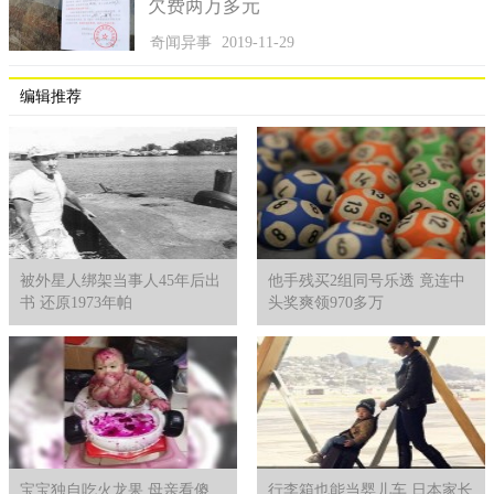
欠费两万多元
了观众好奇的主动性，再加以展示狼群，巨型发光体等观众听闻
过但是没有亲眼所见的画面，更是悬念迭生。
奇闻异事
2019-11-29
影片口碑好离不开一系列工作相结合，但是凤凰城UFO事件
编辑推荐
的真实背景才是这部影片卖座的主要原因。
被外星人绑架当事人45年后出
他手残买2组同号乐透 竟连中
书 还原1973年帕
头奖爽领970多万
宝宝独自吃火龙果 母亲看傻
行李箱也能当婴儿车 日本家长