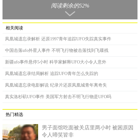
阅读剩余的52%
该就是“凤凰城UFO事件”了。
在1997年，美国的凤凰城上空出现了发光物体，体型巨大引
起人们普遍关注，据说当时此发光物体在当地停留了近3个小时，
相关阅读
最后慢慢的小事，凤凰城数千名民众目睹了此事件的发生，引发
了各地热议的浪潮，人们纷纷猜测这是巨型UFO出现，但是至今
凤凰城遗忘录解析 还原1997青年追踪UFO失踪真实事件
为止官方并没有给出解释。
中国击落ufo外星人事件 不明飞行物被击落找到飞碟残
新疆ufo事件悬停5小时 科学家解释UFO大小令人意外
凤凰城遗忘录结局解析 追踪UFO青年怎么失踪的
凤凰城遗忘录电影解说 纪录片还原凤凰城青年离奇失
真实洛杉矶UFO事件 美国军方射击不明飞行物是UFO吗
热门精选
男子面馆吃面被关店里两小时 被困原因
令人啼笑皆非