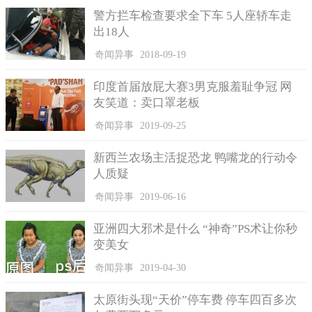
没有正面的显示，但是这样反而更容易激发观众的好奇心，牢牢
警方拦车检查要求全下车 5人座轿车走
抓住观众的胃口。
出18人
影片持续紧张压抑的氛围，慢慢的剧情在最后几分钟推向了
奇闻异事
2018-09-19
高潮，真的不到最后一刻猜不到结局，这种故事走向手法吊足了
观众的胃口。
印度首届放屁大赛3男克服羞耻争冠 网
友笑道：卖口罩老板
奇闻异事
2019-09-25
新西兰农场主活捉恐龙 鸭嘴龙的行动令
人质疑
奇闻异事
2019-06-16
亚洲四大邪术是什么 “神奇”PS术让你秒
变美女
奇闻异事
2019-04-30
由于题材比较新颖，叙事手法独特，阵容也亮点十足，在发
太原街头现“天价”停车费 停车四百多次
布会的预告上，一系列的场景设置和情节展现占足了先机，抓住