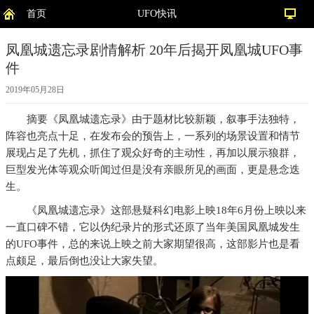
首页
UFO快讯
凤凰城遗忘录剧情解析 20年后揭开凤凰城UFO事
件
2019年05月28日
摘要
《凤凰城遗忘录》由于题材比较新颖，叙事手法独特，
阵容也亮点十足，在发布会的预告上，一系列的场景设置和情节
展现占足了先机，抓住了观众好奇的主动性，再加以展示狼群，
巨型发光体等观众听闻过但是没有亲眼所见的画面，更是悬念迭
生。
《凤凰城遗忘录》这部悬疑科幻电影上映18年6月份上映以来
一直口碑不错，它以伪纪录片的形式还原了当年美国凤凰城发生
的UFO事件，总的来说上映之前大家期望很高，这部影片也是看
点颇足，最后倒也没让大家失望。