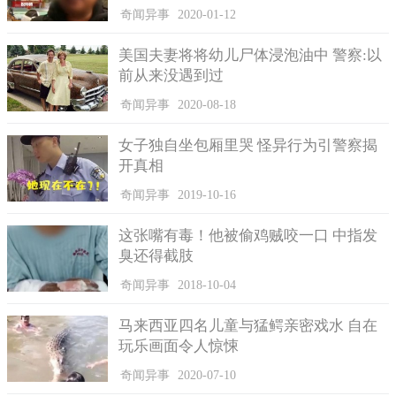
奇闻异事
2020-01-12
《凤凰城遗忘录》剧情解析
美国夫妻将将幼儿尸体浸泡油中 警察:以
这部影片是根据凤凰城的UFO事件真实改变的，影片讲述了
前从来没遇到过
凤凰城UFO事件之后当地的三个青少年记录下发生的事件之后，
奇闻异事
2020-08-18
都莫名其妙的失踪了，最终下落不明。
为了寻找真相，其中一名消失的年轻人乔西的妹妹苏菲，协
女子独自坐包厢里哭 怪异行为引警察揭
同她的能有杰伊一起在三个人消失了二十年后，决定调查一切真
开真相
相，首先他们从当年拍摄的视频入手，事情的真相慢慢的浮出了
奇闻异事
2019-10-16
水面。
这张嘴有毒！他被偷鸡贼咬一口 中指发
影片叙事手法独特，用纪录片的形式，第一视角是DV拍摄，
臭还得截肢
让人觉得新奇有能感受到那种身临其境的恐惧，观影效果前所未
有。
奇闻异事
2018-10-04
镜头不断的晃动，就好像拍摄者就是观众本人，代入感极
马来西亚四名儿童与猛鳄亲密戏水 自在
强，置身于三名主角的危机环境之中，感官刺激非常大。
玩乐画面令人惊悚
跟同类型的电影有所不同的是，这部影片没有采用大面积的
奇闻异事
2020-07-10
恐怖画面进行视觉冲击，更多的是那些神秘的生物一闪而过，并