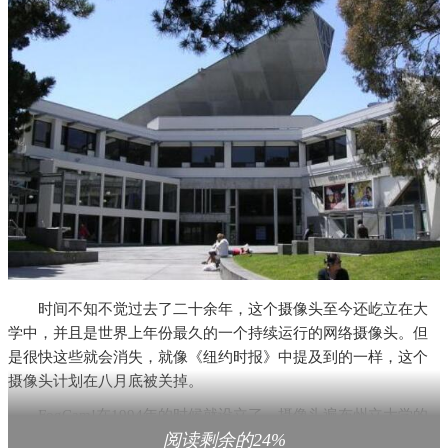
时间不知不觉过去了二十余年，这个摄像头至今还屹立在大
学中，并且是世界上年份最久的一个持续运行的网络摄像头。但
是很快这些就会消失，就像《纽约时报》中提及到的一样，这个
摄像头计划在八月底被关掉。
FogCam!在1994年的时候就设立了，摄像头遍布州立大学的
阅读剩余的24%
每个角落，每隔二十秒就会自动获取一次图像，这么多年来从没