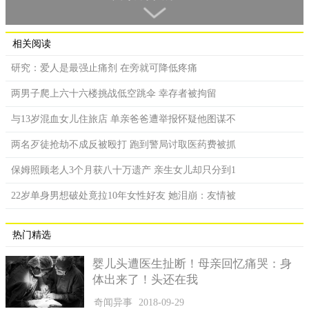
间断过，一直在校园内记录学生的生活。
FogCam看起来是再也简陋不过了的，它虽然是由一台Mac电
相关阅读
脑和当时两名设计者从书店买来的一台摄像机组成的，但是自从
它诞生后就为这些大学生们提供的便利，让很多学生能在开放的
研究：爱人是最强止痛剂 在旁就可降低疼痛
停车场上快速的找到停车位。然而在现如今，FogCam的创造者们
两男子爬上六十六楼挑战低空跳伞 幸存者被拘留
一致觉得它已经完成了自己的使命。
与13岁混血女儿住旅店 单亲爸爸遭举报怀疑他图谋不
两名歹徒抢劫不成反被殴打 跑到警局讨取医药费被抓
保姆照顾老人3个月获八十万遗产 亲生女儿却只分到1
22岁单身男想破处竟拉10年女性好友 她泪崩：友情被
热门精选
婴儿头遭医生扯断！母亲回忆痛哭：身
体出来了！头还在我
奇闻异事
2018-09-29