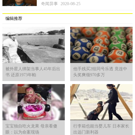
奇闻异事
2020-08-25
编辑推荐
被外星人绑架当事人45年后出
他手残买2组同号乐透 竟连中
书 还原1973年帕
头奖爽领970多万
宝宝独自吃火龙果 母亲看傻
行李箱也能当婴儿车 日本家长
眼：以为命案现场
出远门新利器