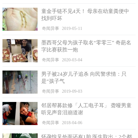
童金手链不见4天！ 母亲在幼童粪便中
媒体采访时Webdog曾表示，FogCam是时候要放手了。关键
找到吓坏
是，目前形势已经没有一个适合的地点放置摄像头了。即使大学
方面对我们一直是包容的，但却没有赞成我们这样做，在这种情
奇闻异事
2019-05-11
况下我们就需要找出另外合适并且是安全的地方了。
墨西哥父母为孩子取名“零零三” 奇葩名
他还称，这么些年过去了，大学里的管理人员不断的威逼我
字比赛获胜一炮
们要关闭FogCam，然而FogCam还是坚持了到最后，但是现如
今，这两位创始人觉得是时候让FogCam退下来了。
奇闻异事
2020-03-04
男子被24岁儿子追杀 向民警求情：只
是“孩子气
奇闻异事
2019-09-03
邻居帮募款修「人工电子耳」 聋哑男童
听见声音泪崩道谢
奇闻异事
2018-04-06
怀孕惊见外面还有1胎 医生取出：2个都