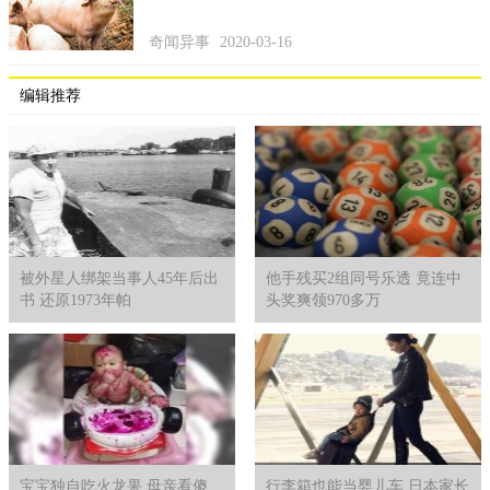
奇闻异事
2020-03-16
编辑推荐
5、巴伦西亚号
这艘船在海上行驶的时候，突然遇到了极其恶劣的天气，这
使得驾驶员无法辨认方向，导致船只撞到了岩石。船只逐渐的进
水，便开始慢慢的下沉，船员前前后后救出了30来人，船上其他
300多人救此丧命，而被救的人说当时在海上看到了一艘诡异的幽
灵船。
被外星人绑架当事人45年后出
他手残买2组同号乐透 竟连中
书 还原1973年帕
头奖爽领970多万
宝宝独自吃火龙果 母亲看傻
行李箱也能当婴儿车 日本家长