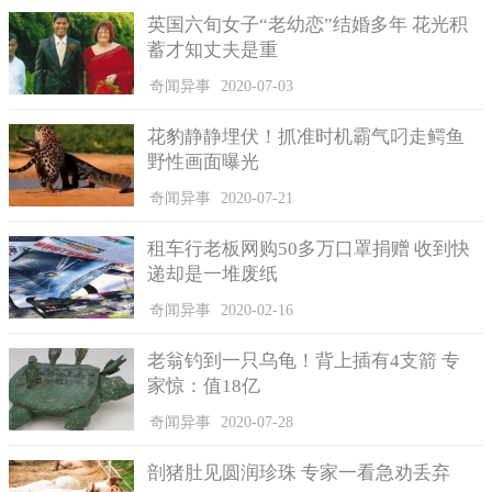
英国六旬女子“老幼恋”结婚多年 花光积
蓄才知丈夫是重
奇闻异事
2020-07-03
4、卡罗尔.迪林号
花豹静静埋伏！抓准时机霸气叼走鳄鱼
这艘船原本是装载着很多的货物的，是在一处浅石滩出事
野性画面曝光
的，当救援人员赶到的时候，船上除了一具尸体外，其它任何设
奇闻异事
2020-07-21
备及食物全部消失不见了。大家猜测是不是遇到海盗劫船了，不
过至今一直没有确切的证据。
租车行老板网购50多万口罩捐赠 收到快
递却是一堆废纸
奇闻异事
2020-02-16
老翁钓到一只乌龟！背上插有4支箭 专
家惊：值18亿
奇闻异事
2020-07-28
剖猪肚见圆润珍珠 专家一看急劝丢弃