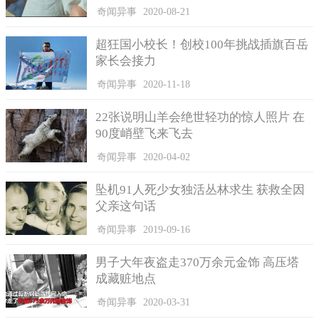
奇闻异事
2020-08-21
超狂国小校长！创校100年挑战插旗百岳
家长会接力
奇闻异事
2020-11-18
22张说明山羊会绝世轻功的惊人照片 在
3、屋大维号
90度峭壁飞来飞去
1775年的一天，有人意外的发现了这艘船，而船上所有的人
奇闻异事
2020-04-02
竟然全部冻成了冰块，也不清楚到底是出了什么事，是在什么地
方出事的。这艘船难道是经过了什么极阴冷的地方，而人又经历
坠机91人死少女独活丛林求生 获救全因
了什么？人可是活物，不可能没有任何的防御就被冻成冰块的。
父亲这句话
奇闻异事
2019-09-16
男子大年夜盗走370万余元金饰 高压塔
成藏赃地点
奇闻异事
2020-03-31