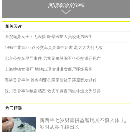
阅读剩余的59%
相关阅读
医院诡异女子面无表情 吓晕医护人员咬死男医生
1995年北京375路公交车灵异事件始末 老太太为何无故
北京公交车灵异事件 男童见鬼哭闹不坐公交避开死亡
2、棉兰Ourang号
这艘船在出事之前，曾向外界多次发出了求救的信号，但诡
上海地铁女僵尸 地铁出现血淋淋女僵尸吓坏乘客
异的是只有很简单的“我死了”三个字的求救信号。在救援人员赶
香港灵异事件 维多利亚公园厕所镜子还原案发过程
到的时候，发现船上只剩下一具具的死尸，现场没有任何的打斗
迹象，而每个死者的面部非常的惊恐，不过还没来得及调查清
汶川灵异事件绝密档案 救灾车辆夜间集体熄火为阴兵
楚，船就自己燃烧起来了。
热门精选
新西兰七岁男童拼益智玩具不慎入体 九
岁时从鼻孔掉出长