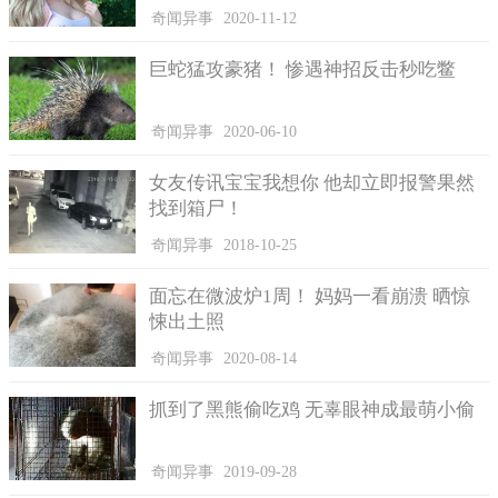
奇闻异事
2020-11-12
据了解，8月27日，乔纳森打算前往树林砍树，考虑到树林就
在他家屋后，另外担心手机在砍树过程中丢失，他便没有携带手
巨蛇猛攻豪猪！ 惨遇神招反击秒吃鳖
机，独自一人带着电锯就出发了。事故发生后，他曾试着呼救，
但并无人经过。
奇闻异事
2020-06-10
女友传讯宝宝我想你 他却立即报警果然
找到箱尸！
奇闻异事
2018-10-25
面忘在微波炉1周！ 妈妈一看崩溃 晒惊
悚出土照
奇闻异事
2020-08-14
抓到了黑熊偷吃鸡 无辜眼神成最萌小偷
奇闻异事
2019-09-28
随后，他的家人多次打电话联系不上他，询问其工作的地方