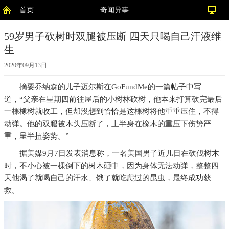
首页
奇闻异事
59岁男子砍树时双腿被压断 四天只喝自己汗液维
生
2020年09月13日
摘要
乔纳森的儿子迈尔斯在GoFundMe的一篇帖子中写
道，“父亲在星期四前往屋后的小树林砍树，他本来打算砍完最后
一棵橡树就收工，但却没想到恰恰是这棵树将他重重压住，不得
动弹。他的双腿被木头压断了，上半身在橡木的重压下伤势严
重，呈半扭姿势。”
据美媒9月7日发表消息称，一名美国男子近几日在砍伐树木
时，不小心被一棵倒下的树木砸中，因为身体无法动弹，整整四
天他渴了就喝自己的汗水、饿了就吃爬过的昆虫，最终成功获
救。