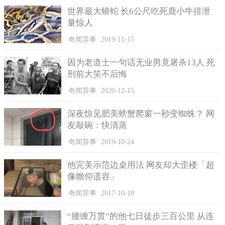
也表示他很多天没上班了，因此得知他出事了，从而报警求助。
世界最大蟒蛇 长6公尺吃死鹿小牛排泄
迈尔斯表示父亲的野外生存能力很强，他在被困的四天内通
量惊人
过食用昆虫和植物保持体力，依靠零散的雨水和自己的汗水满足
奇闻异事
2019-11-15
生理系统的水分需求。
另外乔纳森因为担心长时间被困会使自己精神崩溃，他每天
因为老道士一句话无业男竟屠杀13人 死
将时间分解成以分钟为单位，每5分钟为一阶段。同时，乔纳森也
刑前大笑不后悔
是个虔诚的信徒，在被困时，他常常祈祷，并进行有节奏的冥
奇闻异事
2020-12-15
想，让自己的注意力得到分散。
深夜惊见肥美螃蟹爬窗一秒变蜘蛛？ 网
KARE是明尼阿波利斯的NBC分支机构，面对该机构的采访
友敲碗：快清蒸
时，迈尔斯表示对于父亲在事故中表现出的顽强的生命毅力感到
震惊，声称会一直将这种精神铭记在心中，在他遇到困难时，可
奇闻异事
2019-10-24
以给他面对的勇气。
他完美示范边桌用法 网友却大歪楼「超
目前，乔纳森正在医院接受治疗，医生表示他恢复得很好。
像瞻仰遗容」
奇闻异事
2017-10-10
“腰缠万贯”的他七日徒步三百公里 从连