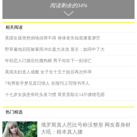
阅读剩余的34%
展开救援。因为被困人员受伤严重，给救援增加了难度，警方用
了将近两个小时才将他成功解救。
相关阅读
美国女孩突然倒地动弹不得 身体丧失知觉康复渺茫
野草遍地后院被暴雨冲出庞大泳池 屋主：如同中了大
年轻恋人订婚后狂撒狗粮 男子却在下一刻溺亡
美国夫妇造人成瘾 女子生十五个娃后再次怀孕
7旬男歌手梦见昔日情人 在报刊上写情书寻人
十七岁女孩患有吃头发习惯 胃里竟取出14斤缠绕毛团
乔纳森的儿子迈尔斯在GoFundMe的一篇帖子中写道，“父亲
在星期四前往屋后的小树林砍树，他本来打算砍完最后一棵橡树
热门精选
就收工，但却没想到恰恰是这棵树将他重重压住，不得动弹。他
俄罗斯真人芭比号称没整形 网友看身材
的双腿被木头压断了，上半身在橡木的重压下伤势严重，呈半扭
大吼：根本真人娜
姿势。”