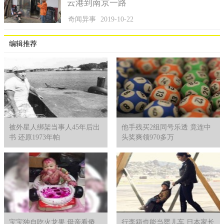
云港到南京一路
奇闻异事
2019-10-22
编辑推荐
被外星人绑架当事人45年后出
他手残买2组同号乐透 竟连中
书 还原1973年帕
头奖爽领970多万
宝宝独自吃火龙果 母亲看傻
行李箱也能当婴儿车 日本家长