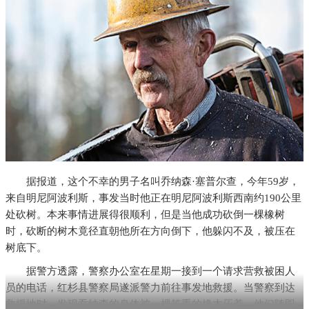
据报道，这个不幸的男子名叫乔纳森·塞普尔查，今年59岁，
来自明尼阿波利斯，事发当时他正在明尼阿波利斯西南约190公里
处砍树。本来事情进展得很顺利，但是当他成功砍倒一棵橡树
时，砍断的树木竟径直朝他所在方向倒下，他躲闪不及，被压在
树底下。
据警方透露，警察办公室在星期一接到一个请求营救被困人
员的电话，红杉县警察局遂派警力前往事发地救援。当警察到达
救援地时，发现乔纳森的身体被一棵笨重的橡木压着，他们随即