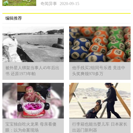
奇闻异事
2020-09-15
据了解，这对小情侣原本已经预定好结婚的日期，加上未婚
夫曾对她说十分渴望结婚后能组建起自己的小家庭，他们还打算
编辑推荐
去哥伦比亚度蜜月，然而现在一切美好的未来已经彻底破灭，对
拉里萨来说，这一切带给她的都是痛苦不堪的回忆。
人生不如意之事十有八九，但是这种经历对于拉里萨来说打
击太大了，生命中如此重要的时刻却在一瞬间被打破，幸福的二
人从此以后只能阴阳相隔。但愿这名不幸的女子能早日从悲痛之
中走出来，重新振作起来，无论如何，未婚夫在天之灵，都希望
自己心爱之人能幸福快乐的生活在人世。
被外星人绑架当事人45年后出
他手残买2组同号乐透 竟连中
书 还原1973年帕
头奖爽领970多万
宝宝独自吃火龙果 母亲看傻
行李箱也能当婴儿车 日本家长
眼：以为命案现场
出远门新利器