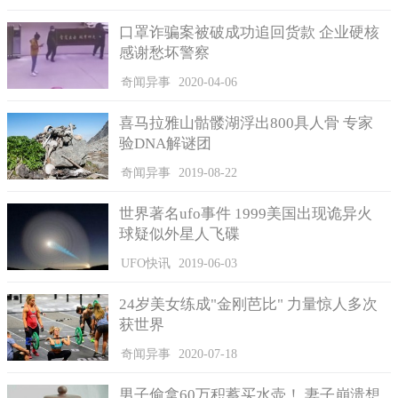
当时他们比赛正在劲头上，等游到下一个海岸时，很多人都
口罩诈骗案被破成功追回货款 企业硬核
选择放弃了，只有她的未婚夫和姐夫加百列二人一直坚持游下
感谢愁坏警察
去。
奇闻异事
2020-04-06
喜马拉雅山骷髅湖浮出800具人骨 专家
验DNA解谜团
奇闻异事
2019-08-22
世界著名ufo事件 1999美国出现诡异火
球疑似外星人飞碟
UFO快讯
2019-06-03
24岁美女练成"金刚芭比" 力量惊人多次
获世界
奇闻异事
2020-07-18
但是，就在比赛激烈进行时，他们发现若昂消失在水面上
了。当他们意识到问题的严重性时，马上呼叫紧急救援人员展开
男子偷拿60万积蓄买水壶！ 妻子崩溃想