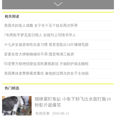
进水里接受挑战。
相关阅读
美国夫妇造人成瘾 女子生十五个娃后再次怀孕
7旬男歌手梦见昔日情人 在报刊上写情书寻人
十七岁女孩患有吃头发习惯 胃里竟取出14斤缠绕毛团
富婆在世大肆购物储存不用 囤货堆满三栋房
印尼警方祭绝招督促居民重视新冠 不做防护就去睡棺
美国离休老警察罹患重症 被他抓过两次的女子主动捐
拉里萨在接受记者采访时伤心地提到了男友在遇难时的最后
热门精选
时刻。
猫咪紧盯鱼缸 小鱼下秒飞出水面打脸10
她表示，男友吻了她之后，他就将身上的衣服脱了下来，和
秒影片超爆笑
大家一起跳进了水里。临走前他还告诉她说，要等他回来，还说
奇闻异事
2020-08-11
很爱自己，谁也没料到那竟然是他最后对她说的话。