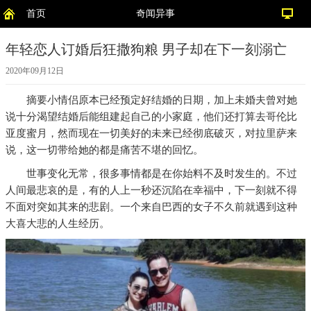
首页
奇闻异事
年轻恋人订婚后狂撒狗粮 男子却在下一刻溺亡
2020年09月12日
摘要
小情侣原本已经预定好结婚的日期，加上未婚夫曾对她
说十分渴望结婚后能组建起自己的小家庭，他们还打算去哥伦比
亚度蜜月，然而现在一切美好的未来已经彻底破灭，对拉里萨来
说，这一切带给她的都是痛苦不堪的回忆。
世事变化无常，很多事情都是在你始料不及时发生的。不过
人间最悲哀的是，有的人上一秒还沉陷在幸福中，下一刻就不得
不面对突如其来的悲剧。一个来自巴西的女子不久前就遇到这种
大喜大悲的人生经历。