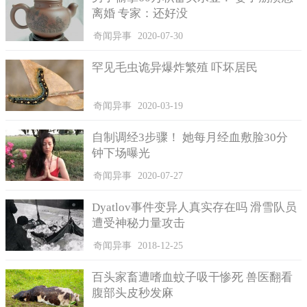
离婚 专家：还好没
搜救行动，甚至出动了军方专家前来搜查。
拉里萨称，虽然很多人员都参与到这次救援行动中，大家都
奇闻异事
2020-07-30
在竭尽全力地搜救，但是很不幸，行动最后以失败告终。
罕见毛虫诡异爆炸繁殖 吓坏居民
不久后，拉里萨收到了未婚夫离世的噩耗。她说救援队在经
过一个半小时的搜救后，终于将他的遗体打捞了起来。
奇闻异事
2020-03-19
自制调经3步骤！ 她每月经血敷脸30分
钟下场曝光
奇闻异事
2020-07-27
Dyatlov事件变异人真实存在吗 滑雪队员
遭受神秘力量攻击
奇闻异事
2018-12-25
百头家畜遭嗜血蚊子吸干惨死 兽医翻看
腹部头皮秒发麻