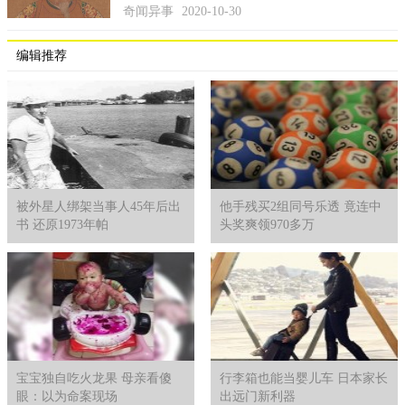
奇闻异事
2020-10-30
编辑推荐
被外星人绑架当事人45年后出
他手残买2组同号乐透 竟连中
书 还原1973年帕
头奖爽领970多万
宝宝独自吃火龙果 母亲看傻
行李箱也能当婴儿车 日本家长
眼：以为命案现场
出远门新利器