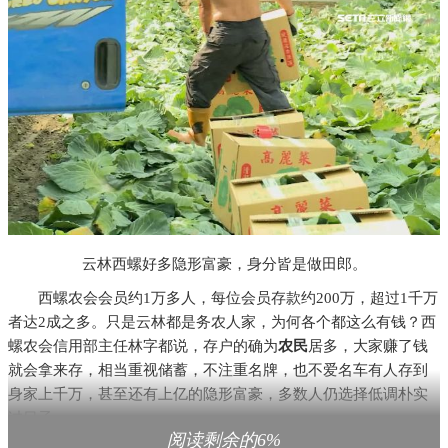
云林西螺好多隐形富豪，身分皆是做田郎。
西螺农会会员约1万多人，每位会员存款约200万，超过1千万
者达2成之多。只是云林都是务农人家，为何各个都这么有钱？西
螺农会信用部主任林字都说，存户的确为
农民
居多，大家赚了钱
就会拿来存，相当重视储蓄，不注重名牌，也不爱名车有人存到
身家上千万，甚至还有上亿的隐形富豪，多数人仍选择低调朴实
过日子。
阅读剩余的6%