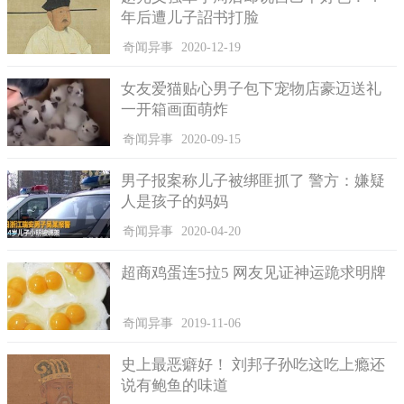
年后遭儿子詔书打脸
奇闻异事
2020-12-19
女友爱猫贴心男子包下宠物店豪迈送礼
一开箱画面萌炸
云林西螺农民相当朴实，一赚钱就存钱，累积不少财富。
奇闻异事
2020-09-15
男子报案称儿子被绑匪抓了 警方：嫌疑
人是孩子的妈妈
奇闻异事
2020-04-20
超商鸡蛋连5拉5 网友见证神运跪求明牌
奇闻异事
2019-11-06
史上最恶癖好！ 刘邦子孙吃这吃上瘾还
说有鲍鱼的味道