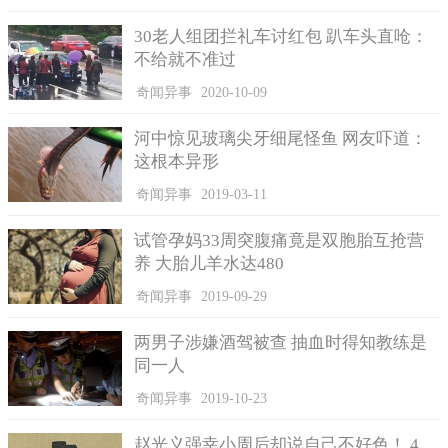
30老人组团拦礼车讨红包 趴车头直呛：
不给就不准过
奇闻异事
2020-10-09
云林西螺农会在脸书发文分享：存款金额突破180亿。(图/翻
摄自云林西螺农会粉专)
河中惊见玻璃尖牙细尾怪鱼 网友吓道：
西螺主产蔬菜及稻米，以蔬菜为例，种植面积约1000多公
这根本异形
顷，短期叶类平均每14天采收出售，农民会将赚来的钱直接存入
奇闻异事
2019-03-11
金融机构帐户，积少成多，存款自然愈来愈多。不少网友也在PO
文下留言，走在西螺路上的，原来各个都是富豪。、买房买车搞
试管孕妈33周突腹痛竟是双胞胎互抢营
不好都是现金交易、超狂...富庶的鱼米之乡。、真的是稀少成多，
养 大胎儿羊水达480
赚多花少，以后别小看农民了。
奇闻异事
2019-09-29
两男子涉嫌酒驾被查 抽血时得知教练是
同一人
奇闻异事
2019-10-23
赵光义强幸小周后却说自己不好色！ 4