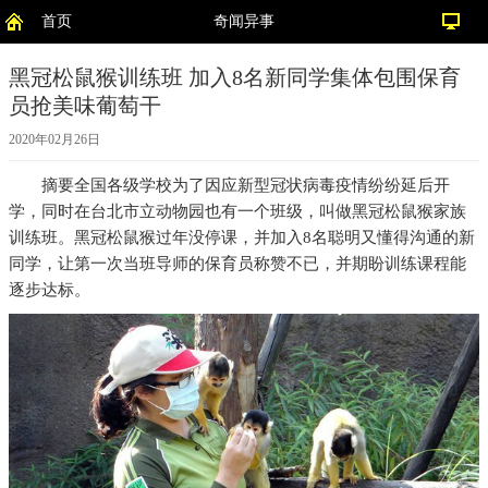
首页
奇闻异事
黑冠松鼠猴训练班 加入8名新同学集体包围保育
员抢美味葡萄干
2020年02月26日
摘要
全国各级学校为了因应新型冠状病毒疫情纷纷延后开
学，同时在台北市立动物园也有一个班级，叫做黑冠松鼠猴家族
训练班。黑冠松鼠猴过年没停课，并加入8名聪明又懂得沟通的新
同学，让第一次当班导师的保育员称赞不已，并期盼训练课程能
逐步达标。