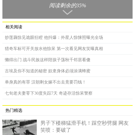
阅读剩余的35%
相关阅读
炒莲藕惊见诡眼狂瞪 他抖爆：外星人惊悚照曝光全场
猎奇车标可开关放水他惊呆 第一次看见网友笑曝真相
单身汉群还不太习惯训练课程，偶尔还是会跳到保育员身上伸手
懒得出门 战斗民族这样陪孩子荡秋千邻居看傻
抢食
古埃及你不知道的秘密 奴隶身体必须涂满蜂蜜
活泼的黑冠松鼠猴跳跃能力强，当保育员准备进行稳定训练
单身真的有罪 汉朝剩女嫁不出去竟要罚钱！
时，发现它们对奖励品的兴趣远多过于上课，因此总会看到松鼠
猴们纷纷跳到保育员身上，七手八脚想抢到美味的葡萄干。园方
七旬老夫妻零下30度失踪7天 奇迹存活惊呆警察
表示，保育员的目标希望松鼠猴先就定位，用嘴来接食物，目前
单身汉群还不太习惯训练课程，偶尔还是会跳到保育员身上伸手
热门精选
抢食，另外两群已经可以稳定的让保育员检查外观或个别喂食。
男子下楼梯猛滑手机！踩空秒劈腿 网友
笑喷：要破了