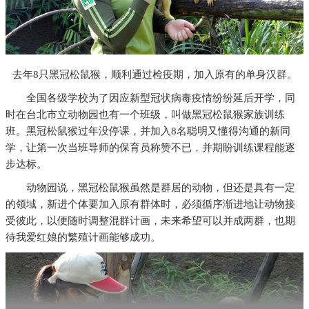
去年8只黑冠松鼠猴，顺利通过检疫期，加入原有的单身汉群。
全国各级学校为了因应新型冠状病毒疫情纷纷延后开学，同
时在台北市立动物园也有一个班级，叫做黑冠松鼠猴家族训练
班。黑冠松鼠猴过年没停课，并加入8名聪明又懂得沟通的新同
学，让第一次当班导师的保育员称赞不已，并期盼训练课程能逐
步达标。
动物园说，黑冠松鼠猴虽然是群居的动物，但还是具有一定
的领域，新进个体要加入原有群体时，必须循序渐进地让动物接
受彼此，以便随时调整混群计画，未来希望可以并成两群，也期
待我爱红娘的繁殖计画能够成功。