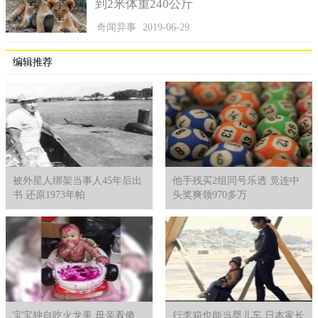
到2米体重240公斤
舍活动。
奇闻异事
2019-06-29
编辑推荐
被外星人绑架当事人45年后出
他手残买2组同号乐透 竟连中
书 还原1973年帕
头奖爽领970多万
宝宝独自吃火龙果 母亲看傻
行李箱也能当婴儿车 日本家长