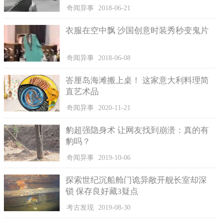
奇闻异事
2018-06-21
衣服在空中飘 沙国创意时装秀秒变鬼片
奇闻异事
2018-06-08
峇厘岛海滩搬上桌！ 这家意大利料理简
直艺术品
奇闻异事
2020-11-21
黑冠松鼠猴既聪明又懂得沟通，让第一次当班导师的保育员称赞
豹超强隐身术 让网友找到崩溃：真的有
不已。
豹吗？
动物园提到，活动力十足的黑冠松鼠猴，每天都会花上八成
奇闻异事
2019-10-06
的时间觅食，它们爱吃水果、叶子、昆虫等小动物，看它们在户
外活动场里四处觅食，甚至还会立定跳起飞扑野生小昆虫。
探索世纪沉船舱门诡异敞开舰长室却深
根据科学家的研究，黑冠松鼠猴至少可以发出26种不同的声
锁 保存良好藏3疑点
音，不论看到保育员、吵架、威吓、警告、求偶，都会发出不同
考古发现
2019-08-30
的声音来沟通。园方为了进行族群管理，黑冠松鼠猴分群轮流到