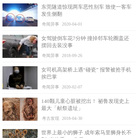
户外活动，因此民众看到松鼠猴们上课的表现，就可判定今天轮
东莞隧道惊现两车恶性别车 致使一客车
到户外活动场的是哪一群了。
发生侧翻
奇闻异事
2020-04-01
女驾驶倒车花7分钟 撞掉邻车轮圈盖还
摆回去装没事
奇闻异事
2018-09-26
女司机高架桥上遇“碰瓷” 报警被抢手机
挨巴掌
奇闻异事
2020-02-07
140颗儿童心脏被挖出！ 祕鲁发现史上
最大「献祭遗址」
根据科学家的研究，黑冠松鼠猴至少可以发出26种不同的声音。
考古发现
2018-04-30
来自德国纽伦堡动物园的8只黑冠松鼠猴顺利通过检疫期，加
入原有的单身汉群后，为了遵循欧洲濒危物种计画EEP族群管理的
世界上最小的狮子 成年索马里狮身长不
建议，保育员目前将它们分成三群，轮流在户外活动场和室内栏