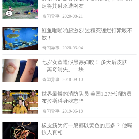
定将其射杀遭网友
奇闻异事
2020-08-21
魟鱼啪啪啪超激烈 过程死缠烂打紧咬不
放！
奇闻异事
2020-03-04
七岁女童遭假黑寡妇咬！ 多天后皮肤
「离奇消失」一块
奇闻异事
2018-09-10
世界最矮的消防队员 美国1.27米消防员
布拉斯科身残志坚
奇闻异事
2019-06-18
橡皮筋为何一般都以黄色的居多？ 他曝
惊人真相