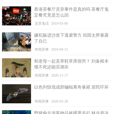
香港茶餐厅灵异事件是真的吗 茶餐厅鬼
定餐究竟是怎么回
灵异鬼话
2019-03-06
这张照片脸书自动标注功能，在空无一人的座椅上竟然出现标注
选项。
嫌犯躲进沙发下逃避警方 却因太胖暴露
朱姓摄影师也向美国脸书官方反映这件事情，得到的答复是
了自己
脸书有将该张照片用另外的人脸辨识系统进行测试，确实出现他
奇闻异事
2019-09-15
反映的状况，但的确从照片中无法看到任何人脸，猜测可能是bug
导致。
和老母一起卖草鞋草席很穷？ 刘备根本
饿不死还能买潮衣
本身是天主教徒的朱先生表示，原本自己不相信这种事情，
但从拍到照片后运气一直不是很好，再加上今日看到发生车祸的
奇闻异事
2020-11-17
车辆，正好就是自己拍到灵异照片的同一台车，在友人建议之
下，今日也起大早到庙里拜拜收惊，希望能保佑自己平安，也让
以色列惊现成群蝙蝠离奇暴毙 居民吓坏
自己安心一点。
奇闻异事
2020-03-28
野猪偷走游客物品被裸男追赶 林业局决