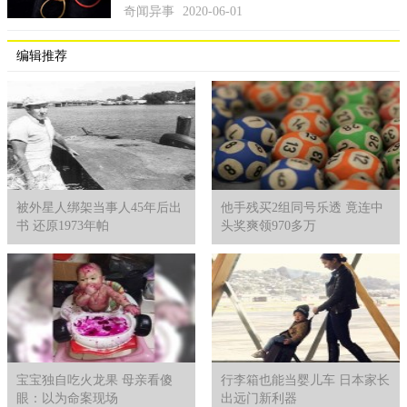
奇闻异事
2020-06-01
编辑推荐
被外星人绑架当事人45年后出
他手残买2组同号乐透 竟连中
书 还原1973年帕
头奖爽领970多万
宝宝独自吃火龙果 母亲看傻
行李箱也能当婴儿车 日本家长
眼：以为命案现场
出远门新利器