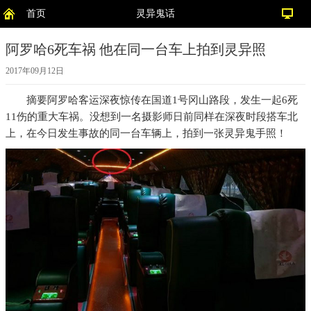
首页
灵异鬼话
阿罗哈6死车祸 他在同一台车上拍到灵异照
2017年09月12日
摘要
阿罗哈客运深夜惊传在国道1号冈山路段，发生一起6死
11伤的重大车祸。没想到一名摄影师日前同样在深夜时段搭车北
上，在今日发生事故的同一台车辆上，拍到一张灵异鬼手照！