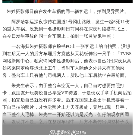
朱姓摄影师日前在发生车祸的同一辆客运上，拍到灵异照片。
阿罗哈客运深夜惊传在国道1号冈山路段，发生一起6死11伤
的重大车祸。没想到一名摄影师日前同样在深夜时段搭车北上，
在今日发生事故的同一台车辆上，拍到一张灵异鬼手照！
一名海归朱姓摄影师在脸书PO出一张客运上的自拍照，没想
到在后无一人的后方车厢后方竟然从天花板伸出一只手！「TVBS
网络新闻中心」独家询问朱姓摄影师后，他表示自己2日深夜从高
雄搭乘阿罗哈客运北上工作，当时车人除他之外并未有其他乘
客，整台车上只有他与司机两人，所以他上车后就坐在最前面。
朱先生表示，由于整台车空无一人，自己当时想要拍照打
卡，跟朋友开玩笑说自己享受VIP待遇。于是便双手拿手机向后拍
照，拍完后自己就没有再多看。后来在国道上拿出手机想要看一
下自己拍的照片，才惊觉照片上方天花板处，竟然出现一只手，
当下整个人毛掉。朱先生一开始还以为是反光，但仔细观察四周
后，发现并不是。之后在整趟车程中，后方不断传出调整椅子以
及皮椅摩擦的声音，甚至还感到有人在他耳边叹气，只好将原本
阅读剩余的41%