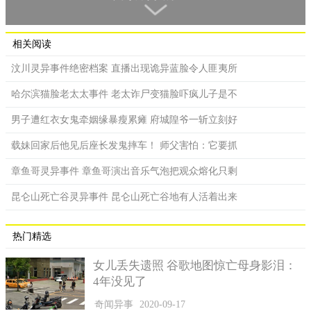
就系上的安全带调紧，闭上眼睛睡觉。
车子到了台北转运站后，司机将他叫醒，他也向司机出示拍
到的照片，司机看完后，当下表示要求他不要将照片PO上网，否
相关阅读
则会吓到很多人，就没有人会坐车。下车后，他因为中文不好，
汶川灵异事件绝密档案 直播出现诡异蓝脸令人匪夷所
没记下司机名字，只记下车牌「720-FP」，之后便向友人们提及
此事。
哈尔滨猫脸老太太事件 老太诈尸变猫脸吓疯儿子是不
在友人们起哄要求之下，朱姓摄影师便将照片PO上脸书，其
男子遭红衣女鬼牵姻缘暴瘦累瘫 府城隍爷一斩立刻好
中一名友人看完后，便对他说车上其实还有「很多人」。更令人
载妹回家后他见后座长发鬼摔车！ 师父害怕：它要抓
毛骨悚然的是，脸书自动标注功能竟然在空无一人的座位上辨识
到人脸，出现标注选项。
章鱼哥灵异事件 章鱼哥演出音乐气泡把观众熔化只剩
昆仑山死亡谷灵异事件 昆仑山死亡谷地有人活着出来
热门精选
女儿丢失遗照 谷歌地图惊亡母身影泪：
4年没见了
奇闻异事
2020-09-17