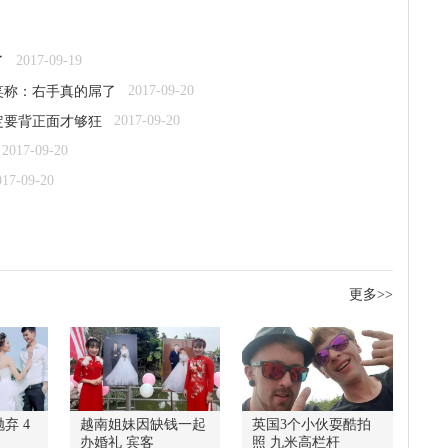
2017-09-19
了
2017-09-20
笑称：右手真的屌了
2017-09-20
定要背正面才够狂
2017-09-20
017-09-20
更多>>
弃 4
越南姐妹因缺钱一起
英国3个小伙耍酷拍
办婚礼 宾客
照 九米高栏杆