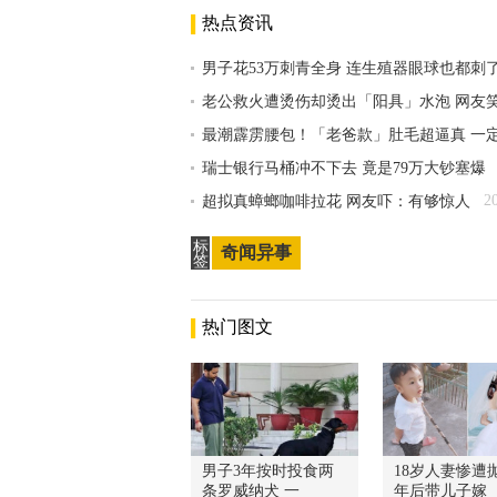
热点资讯
男子花53万刺青全身 连生殖器眼球也都刺
老公救火遭烫伤却烫出「阳具」水泡 网友
最潮霹雳腰包！「老爸款」肚毛超逼真 一
瑞士银行马桶冲不下去 竟是79万大钞塞爆
2
超拟真蟑螂咖啡拉花 网友吓：有够惊人
标
奇闻异事
签
热门图文
男子3年按时投食两
18岁人妻惨遭抛
条罗威纳犬 一
年后带儿子嫁