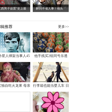
江西男子设置“史上最
醉到不省人事！他头「
编辑推荐
更多>>
外星人绑架当事人45
他手残买2组同号乐透
出书 还原1973年帕
竟连中头奖爽领970多
斯卡古拉事件
万
宝独自吃火龙果 母亲
行李箱也能当婴儿车 日
傻眼：以为命案现场
本家长出远门新利器