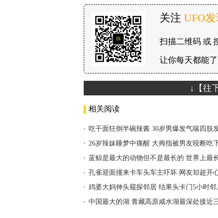
关注
UFO
扫描二维码 或 
让你每天都能了
↓【往
相关阅读
吃干面狂倒半碗辣酱 30岁男爆发气喘四肢
26岁辣妹睡梦中痛醒 大拇指被男友咬断吃
蓝鲸是最大的动物但不是最长的 世界上最
孔雀迎面撞来卡车头车主吓坏 网友却超开
鸡婆大妈伸头窥探邻居 结果头卡门5小时邻
中国最大的湖 青藏高原咸水湖最深处接近