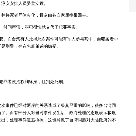
，淳安安排人员妥善安置。
，并将死者尸体火化，骨灰由各自家属携带回去。
第一时间审讯，罪犯很快就交代了犯罪事实。
破获。而台湾有人觉得此次案件可能有军人参与其中，而犯案者中
哥是刑警，存在包庇弟弟的嫌疑。
位犯罪者政治权利终身，且判处死刑。
此次事件已经对两岸的关系造成了极其严重的影响，很多台湾同
商了。而有部分人对当时事件发生后，政府处理的态度表示极度
托出，处理事件遮遮掩掩，这也导致了台湾同胞对大陆政府的不