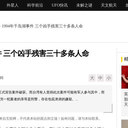
外星人
科学前沿
UFO快讯
未解之谜
天文航天
> 1994年千岛湖事件 三个凶手残害三十多条人命
事件 三个凶手残害三十多条人命
现网
大
中
小
安厅正式宣告案件破获。而台湾有人觉得此次案件可能有军人参与其中，而
英
另一犯案者的亲哥是刑警，存在包庇弟弟的嫌疑。...
胎
天
人命 来自互联网，不代表本站的观点和立场！如有问题，请与本站联系。