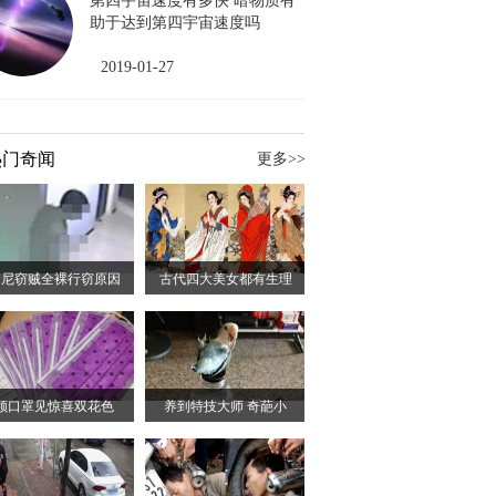
第四宇宙速度有多快 暗物质有
助于达到第四宇宙速度吗
2019-01-27
热门奇闻
更多>>
印尼窃贼全裸行窃原因
古代四大美女都有生理
领口罩见惊喜双花色
养到特技大师 奇葩小