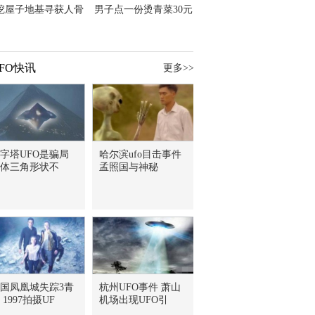
挖屋子地基寻获人骨
男子点一份烫青菜30元
主直觉就是失踪父亲
但份量让他苦笑菜涨
价？
FO快讯
更多>>
字塔UFO是骗局
哈尔滨ufo目击事件
体三角形状不
孟照国与神秘
国凤凰城失踪3青
杭州UFO事件 萧山
 1997拍摄UF
机场出现UFO引