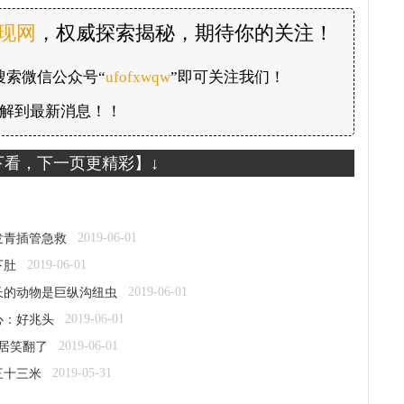
发现网
，权威探索揭秘，期待你的关注！
搜索微信公众号“
ufofxwqw
”即可关注我们！
解到最新消息！！
下看，下一页更精彩】↓
2019-06-01
发青插管急救
2019-06-01
下肚
2019-06-01
长的动物是巨纵沟纽虫
2019-06-01
心：好兆头
2019-06-01
居笑翻了
2019-05-31
三十三米