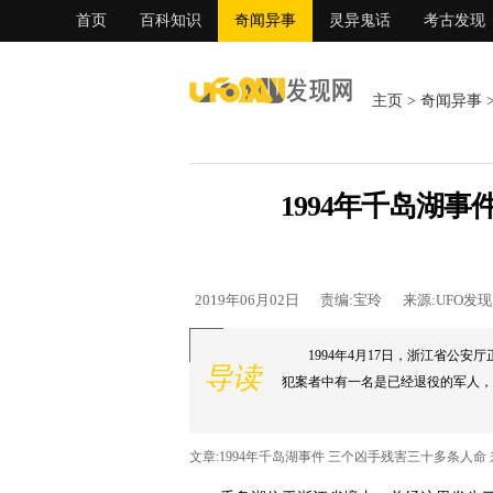
首页
百科知识
奇闻异事
灵异鬼话
考古发现
主页
>
奇闻异事
1994年千岛湖
2019年06月02日
责编:宝玲
来源:UFO发
1994年4月17日，浙江省公
导读
犯案者中有一名是已经退役的军人，
文章:1994年千岛湖事件 三个凶手残害三十多条