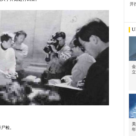
开
屋
U
金
立
美
行尸检。
年