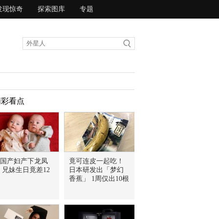
发现惊奇
探索图库
专题
精彩看点
国产妇产下龙凤
竟可连皮一起吃！
 兄妹生日竟差12
日本研发出「梦幻
香蕉」 1周仅出10根