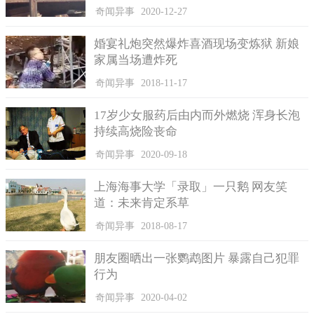
奇闻异事
2020-12-27
婚宴礼炮突然爆炸喜酒现场变炼狱 新娘
家属当场遭炸死
奇闻异事
2018-11-17
美国凤凰城飞碟的真相
17岁少女服药后由内而外燃烧 浑身长泡
持续高烧险丧命
可能是因为当时发生的事情对人们只造成了恐慌，但是没有
人员伤亡，人们的生活还是继续。也有人打电话报警，希望警方
奇闻异事
2020-09-18
对当天的事情给出合理的解释。
上海海事大学「录取」一只鹅 网友笑
警方对当天的事件给出的解释是，此事件并非飞碟事件，但
道：未来肯定系草
是真相还需要时间。因为如果是机器设备在凤凰城的上空出现，
奇闻异事
2018-08-17
当地先进的雷达装置肯定会有报警信号，但是当晚雷达监测一切
正常，所以排除了飞碟的可能。
朋友圈晒出一张鹦鹉图片 暴露自己犯罪
同时排除的还有烟花和风筝，这也是两个人们讨论最为激烈
行为
的原因。但是凤凰城周边区域当晚并没有放烟花的活动，而且烟
奇闻异事
2020-04-02
花在空中存在的时间不可能长到几个小时，如果是人们考虑把发