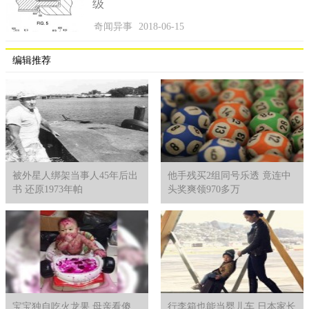
级
了吸引众人的注意，想看看大家对飞碟有什么反应，那个灯光位
奇闻异事
2018-06-15
置的变化是预料之外的，本来位置都设定好了，没想到受到风力
的作用，闪光弹的位置发生了变化，所以队形也变了。
编辑推荐
对此警方做了模拟实验，确实如电话里所言，闪光弹能够达
到当晚的效果，事情的真相也就浮出了水面，所谓凤凰城的飞碟
事件，其实只是人为造成的恐慌罢了。
尽管如此，世界各地放生的飞碟事件还是没有停下过脚步，
也很少有人主动承担说是人为造成，那这些飞碟事件又到底是怎
么回事呢？
被外星人绑架当事人45年后出
他手残买2组同号乐透 竟连中
书 还原1973年帕
头奖爽领970多万
宝宝独自吃火龙果 母亲看傻
行李箱也能当婴儿车 日本家长