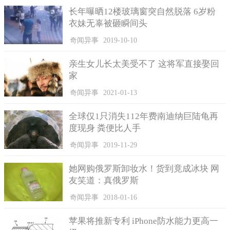
光物体绑在风筝上，然后再放风筝到空中，这个从可行性来说还
长年曝晒12楼玻璃窗突自然脱落 6岁粉
比较靠谱，但是从周边的调研信息来看，也没有人看到过有人放
衣妹无辜被砸瞬间头
风筝。
奇闻异事
2019-10-10
亲生女儿长太美受不了 这将军直接娶回
家
奇闻异事
2021-01-13
全球仅1只消失112年费南迪纳巨陆龟再
度现身 粪便比人手
奇闻异事
2019-11-29
她网购俄罗斯卸妆水！货到竟成冰块 网
友笑道：真俄罗斯
奇闻异事
2018-01-16
事情的真相，还要从自首电话说起。
有个人打电话自首，说当晚的飞碟其实只是他发射的闪光
苹果将推新专利 iPhone防水能力更高一
弹，设定好不同的时间不同的方向将闪光弹发射到天空，就是为