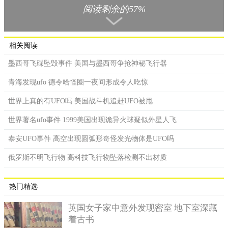
了，起初没有什么异常的情况发生，后来人们就发现天空中有一
阅读剩余的57%
些奇怪的亮点。
本来天空有星星月亮是属于正常的，但是这些亮光明显就不
是月亮或者星星，而且亮光还不止一处，大概有七八个亮光的样
相关阅读
子，它们一个个出现，然后整齐的排列在一起，彼此之间就跟排
墨西哥飞碟坠毁事件 美国与墨西哥争抢神秘飞行器
队似的，连间距都几乎是一样的。
青海发现ufo 德令哈怪圈一夜间形成令人吃惊
后来这些亮光的位置也发生了变化，起初是排成一条线，后
来是组成环状的，这时候有人就说了，这些亮光的旁边还有一个
世界上真的有UFO吗 美国战斗机追赶UFO被甩
东西，一直跟着这些亮光在移动。
世界著名ufo事件 1999美国出现诡异火球疑似外星人飞
这话一说出来，在场的上千人就抓狂了，越看就越像有东
泰安UFO事件 高空出现圆弧形奇怪发光物体是UFO吗
西，后来人们就推断，那就是飞碟，是外星人控制着这一切奇怪
的事。
俄罗斯不明飞行物 高科技飞行物坠落检测不出材质
不管是不是飞碟，反正在几个小时之后，这些奇怪的现象就
从凤凰城的上空消失了。
热门精选
英国女子家中意外发现密室 地下室深藏
着古书