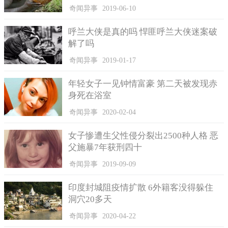
奇闻异事
2019-06-10
个玻璃海滩早前也是一个庞大的垃圾堆放场，这里有着上百年堆
放垃圾的历史， 1906年及1943年建造的海滩垃圾堆放场在被堆满
呼兰大侠是真的吗 悍匪呼兰大侠迷案破
以后，于1949年起变成了有名的加布拉格堡玻璃海滩，那时由玻
解了吗
璃宝石及沙子混合在一起的深度有半米左右。
奇闻异事
2019-01-17
在1967年时，政府决定对垃圾堆放场进行清理，而后的数十
年间，这些玻璃垃圾逐渐被海浪冲击、打磨成色彩斑斓的宝石。
年轻女子一见钟情富豪 第二天被发现赤
而政府于1998年买下了这处玻璃海滩，现在这里已成为了麦克里
身死在浴室
州立公园的组成部分，每年夏天来这里游玩的旅客有1000来名，
奇闻异事
2020-02-04
大部分人都可以捡到自己喜爱的玻璃宝石，虽说最近几年玻璃宝
石的数量一直在减少，但政府也不允许在这里继续堆放垃圾。
女子惨遭生父性侵分裂出2500种人格 恶
父施暴7年获刑四十
奇闻异事
2019-09-09
印度封城阻疫情扩散 6外籍客没得躲住
洞穴20多天
奇闻异事
2020-04-22