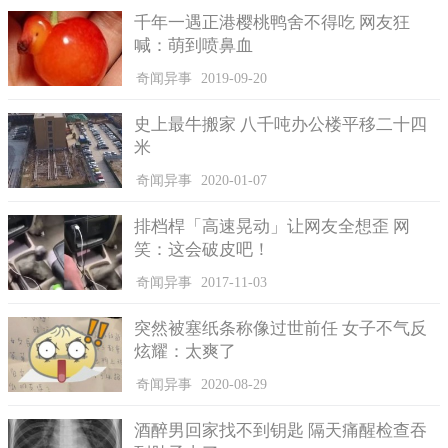
千年一遇正港樱桃鸭舍不得吃 网友狂
喊：萌到喷鼻血
奇闻异事
2019-09-20
除此之外，在华盛顿州的一处海滩上也是可以寻得一些漂亮
的玻璃宝石的，而在夏威夷的考艾岛海滩，大家也可以捡到更细
史上最牛搬家 八千吨办公楼平移二十四
小的玻璃宝石。这么多处的垃圾海滩，很多人认为可以继续让垃
米
圾变成宝石，而也有人认为虽然有玻璃宝石存在，但也不应该继
奇闻异事
2020-01-07
续堆放垃圾，大家对此又有什么看法呢？
排档桿「高速晃动」让网友全想歪 网
笑：这会破皮吧！
奇闻异事
2017-11-03
突然被塞纸条称像过世前任 女子不气反
炫耀：太爽了
奇闻异事
2020-08-29
酒醉男回家找不到钥匙 隔天痛醒检查吞