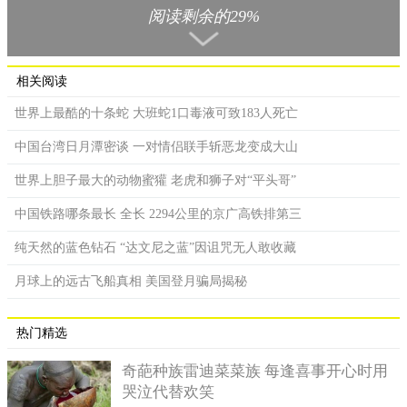
阅读剩余的29%
来这里游玩的人已经非常喜欢在海滩上捡一些垃圾带回去，
因为海滩上的玻璃垃圾外形看起来非常的透亮，很适合雕刻成精
致的小工艺品或用于收藏。换个角度思考，人类在地球上开采资
源，而后加工制造成陶瓷或玻璃，在经过海浪的不断拍打及冲刷
相关阅读
后又变成漂亮的宝石，因而有时人类制造出来的垃圾还是会因大
世界上最酷的十条蛇 大班蛇1口毒液可致183人死亡
自然变成漂亮的东西。
中国台湾日月潭密谈 一对情侣联手斩恶龙变成大山
世界上胆子最大的动物蜜獾 老虎和狮子对“平头哥”
中国铁路哪条最长 全长 2294公里的京广高铁排第三
纯天然的蓝色钻石 “达文尼之蓝”因诅咒无人敢收藏
月球上的远古飞船真相 美国登月骗局揭秘
热门精选
奇葩种族雷迪菜菜族 每逢喜事开心时用
其实不仅有俄罗斯有如此独特的海滩，位于美国的加布拉格
哭泣代替欢笑
堡也有一处玻璃海滩，那里也有相似的垃圾变成宝贝的故事。这