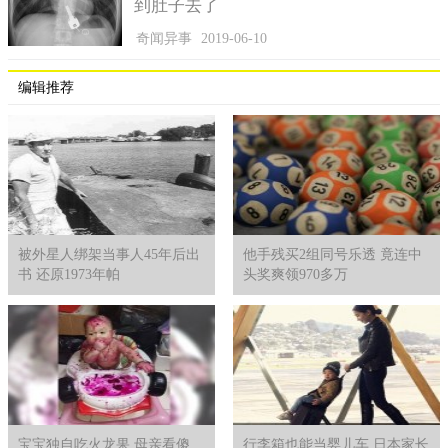
到肚子去了
奇闻异事
2019-06-10
编辑推荐
被外星人绑架当事人45年后出
他手残买2组同号乐透 竟连中
书 还原1973年帕
头奖爽领970多万
宝宝独自吃火龙果 母亲看傻
行李箱也能当婴儿车 日本家长