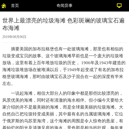
首页
奇闻异事
世界上最漂亮的垃圾海滩 色彩斑斓的玻璃宝石遍
布海滩
2019年08月06日
摘要
美国的加布拉格堡也有一处玻璃海滩，那里也有相似的
垃圾变成宝贝的故事。这个玻璃海滩早前也是一个庞大的垃圾堆
放场，这里有着上百年堆放垃圾的历史， 1906年及1943年建造的
海滩垃圾堆放场在被堆满以后，于1949年起变成了有名的加布拉
格堡玻璃海滩，那时由玻璃宝石及沙子混合在一起的深度有半米
左右。
一说起海滩，相信大部分人的印象中都是那些比较漂亮的，
风景优美的海滩，同时还有清澈的海水相伴。但小编今天要给大
家介绍的并不是最美丽的海滩，而是全球最美丽的垃圾海滩。大
自然自己把垃圾转变成美丽，其中最有名的当属玻璃海滩，它位
于俄罗斯的乌苏里海湾，这个海滩的周围是令人惊奇的悬崖，有
着灿烂的阳光及清澈见底的海水，景色那是相当的壮观，每年来