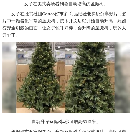
女子在美式卖场看到会自动增高的圣诞树。
女子在脸书社团Costco好市多 商品经验老实说分享影片，影
片中一颗看似平常的圣诞树，按下开关后就开始自动升高，宛如
变形金刚般的画面，让女子惊呼好棒，会升降的圣诞树，玩的太
开心了。
自动升降圣诞树4秒可增高60厘米。
根据好市多官网简介，这颗圣诞树采伸缩式设计，高度可自