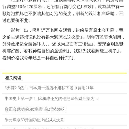
行调整210至270厘米，还附有百颗可变色LED灯，就算其中有一
颗灯泡损坏也不影响其他灯泡的亮度，创新的设计相当吸睛，不
过也要价不斐。
影片一出，吸引近万名网友观看，纷纷留言原来会升降，我
之前去逛还想说也没有很大颗怎么这么贵｣、明年万圣节也能用，
升降效果适合装饰吓人｣、还以为里面有工读生｣、变形金刚圣诞
树耶好酷、看我伸缩自如的圣诞树｣、我以为我看到魔豆树了｣、
看到价格我今年还是一样自己种好了｣。
相关阅读
3天赚2.3亿！ 日本第一酒店小姐私下浴巾竟用21年
中国史上第一贪！ 比和珅还贪的他把皇帝财产据为己
真正会武功的5位皇帝 前2位都姓刘
朱元璋杀30开国功臣 唯这4人没杀