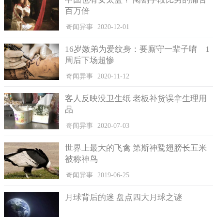
百万倍
奇闻异事
2020-12-01
16岁嫩弟为爱纹身：要廝守一辈子唷 1
周后下场超惨
奇闻异事
2020-11-12
客人反映没卫生纸 老板补货误拿生理用
品
奇闻异事
2020-07-03
世界上最大的飞禽 第斯神鹫翅膀长五米
被称神鸟
奇闻异事
2019-06-25
月球背后的迷 盘点四大月球之谜