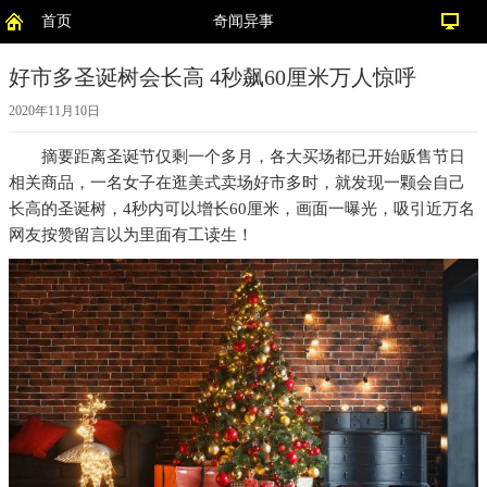
首页
奇闻异事
好市多圣诞树会长高 4秒飙60厘米万人惊呼
2020年11月10日
摘要
距离圣诞节仅剩一个多月，各大买场都已开始贩售节日
相关商品，一名女子在逛美式卖场好市多时，就发现一颗会自己
长高的圣诞树，4秒内可以增长60厘米，画面一曝光，吸引近万名
网友按赞留言以为里面有工读生！