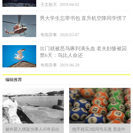
天文航天
2019-04-02
男大学生忘带书包 直升机空降同学愣了
奇闻异事
2020-03-07
出门就被恶鸟啄到满头血 老夫妇惨被囚
禁6天：鸟比人命还
奇闻异事
2019-06-29
编辑推荐
被外星人绑架当事人45年后出
他手残买2组同号乐透 竟连中