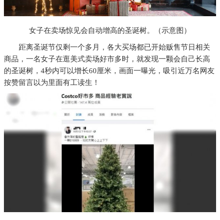
女子在卖场惊见会自动增高的圣诞树。（示意图）
距离圣诞节仅剩一个多月，各大买场都已开始贩售节日相关
商品，一名女子在逛美式卖场好市多时，就发现一颗会自己长高
的圣诞树，4秒内可以增长60厘米，画面一曝光，吸引近万名网友
按赞留言以为里面有工读生！