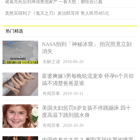
诸葛亮死后刘禅清查他家产 一看大怒：都怪自己蠢
竟然买得到了《鬼灭之刃》炭治郎耳环 售人民币485元
热门精选
NASA拍到「神秘冰窟」 拍完照竟立刻
消失
未解之谜
2018-06-20
富婆爽嫁3男每晚轮流宠幸 怀孕6个月却
搞不清楚爸爸是谁
奇闻异事
2019-10-31
美国夫妇惩罚8岁女孩不停跳蹦床 四十
度高温下跳到脱水身
奇闻异事
2020-10-20
中国也有女太监？ 阉割手段比男的痛苦