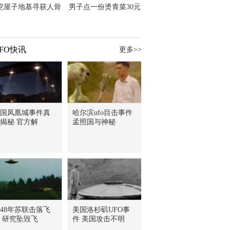
挖屋子地基寻获人骨
男子点一份烫青菜30元
主直觉就是失踪父亲
但份量让他苦笑菜涨
价？
FO快讯
更多>>
国凤凰城事件真
哈尔滨ufo目击事件
揭秘 官方解
孟照国与神秘
948年苏联击落飞
美国洛杉矶UFO事
 研究坠毁飞
件 美国攻击不明