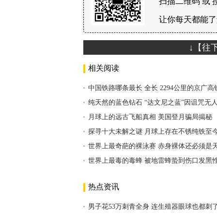
扫描二维码 或 
让你每天都能了
↓【往
相关阅读
中国铁路哪条最长 全长 2294公里的京广
纯天然的蓝色钻石 “达文尼之蓝”因诅咒无
月球上的远古飞船真相 美国登月骗局揭秘
探寻十大未解之谜 月球上存在不锈纯铁至
世界上最奇葩的裸泳赛 赤身裸体还必须是
世界上最毒的毒蜂 被地雷蜂蛰到伤口发黑
热点资讯
男子花53万刺青全身 连生殖器眼球也都刺