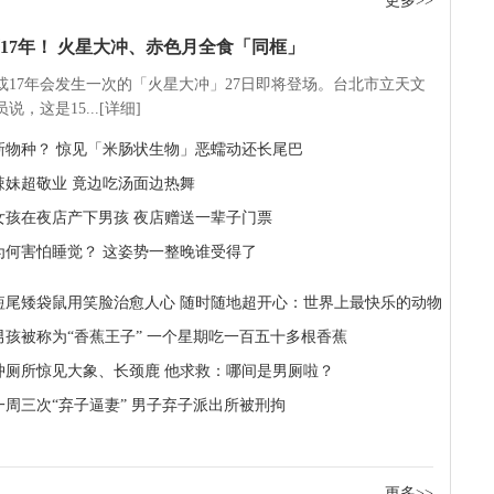
更多>>
17年！ 火星大冲、赤色月全食「同框」
5或17年会发生一次的「火星大冲」27日即将登场。台北市立天文
说，这是15...[详细]
新物种？ 惊见「米肠状生物」恶蠕动还长尾巴
辣妹超敬业 竟边吃汤面边热舞
女孩在夜店产下男孩 夜店赠送一辈子门票
为何害怕睡觉？ 这姿势一整晚谁受得了
短尾矮袋鼠用笑脸治愈人心 随时随地超开心：世界上最快乐的动物
岁男孩被称为“香蕉王子” 一个星期吃一百五十多根香蕉
冲厕所惊见大象、长颈鹿 他求救：哪间是男厕啦？
一周三次“弃子逼妻” 男子弃子派出所被刑拘
更多>>