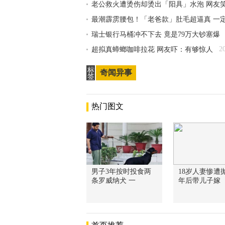
老公救火遭烫伤却烫出「阳具」水泡 网友
最潮霹雳腰包！「老爸款」肚毛超逼真 一
瑞士银行马桶冲不下去 竟是79万大钞塞爆
2
超拟真蟑螂咖啡拉花 网友吓：有够惊人
标
奇闻异事
签
热门图文
男子3年按时投食两
18岁人妻惨遭抛
条罗威纳犬 一
年后带儿子嫁