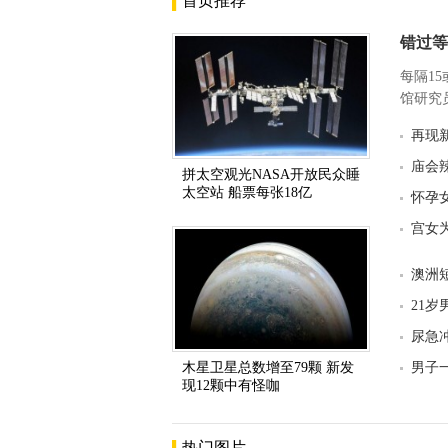
首页推荐
错过等
每隔1
馆研究员
再现
庙会
拼太空观光NASA开放民众睡
太空站 船票每张18亿
怀孕
宫女
澳洲
21
尿急
木星卫星总数增至79颗 新发
男子
现12颗中有怪咖
热门图片