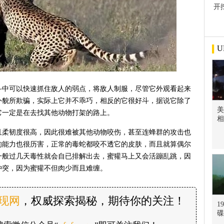
开
屋
U
斗中可以快速抓住敌人的弱点，将敌人制服，尽管它外观看起来
外貌所欺骗，实际上它并不乖巧，相反的它很好斗，据说它除了
美
它一定是在去找其他动物打架的路上。
相
且柔韧度很高，因此很难被其他动物咬伤，甚至连蜂群的攻击也
的能力也很历害，正常的毒蛇都咬不透它的皮肤，而且就算偶尔
一般过几天毒性就会自已排解出去，蜜獾马上又会活蹦乱跳，因
冲突，因为蜜獾不但肉少而且难缠。
发现网
，权威探索揭秘，期待你的关注！
1
碟