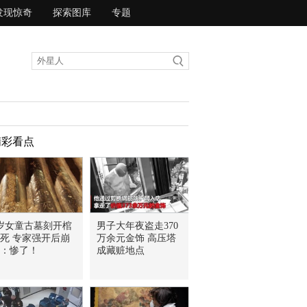
发现惊奇
探索图库
专题
精彩看点
岁女童古墓刻开棺
男子大年夜盗走370
死 专家强开后崩
万余元金饰 高压塔
：惨了！
成藏赃地点