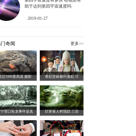
第四宇宙速度有多快 暗物质有
助于达到第四宇宙速度吗
2019-01-27
热门奇闻
更多>>
挺过1000度高温 摄影
香妃堂妹被叫臭妃 只
辽宁营口坠龙事件是真
巨形食人鳄现踪 三百