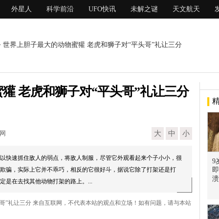
外星人
科学前沿
UFO快讯
未解之谜
天文航天
> 世界上胆子最大的动物蜜獾 老虎和狮子对“平头哥”礼让三分
獾 老虎和狮子对“平头哥”礼让三分
现网
大
中
小
以快速抓住敌人的弱点，将敌人制服，尽管它外观看起来个子小小，很
9
欺骗，实际上它并不乖巧，相反的它很好斗，据说它除了打架还是打
即
溃
是在去找其他动物打架的路上。...
头哥”礼让三分 来自互联网，不代表本站的观点和立场！如有问题，请与本站