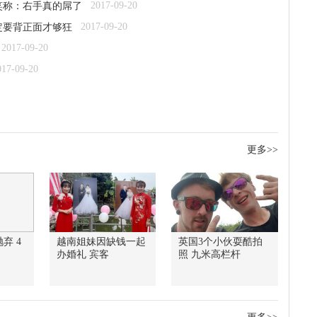
2017-09-20
笑称：右手真的屌了
2017-09-20
定要背正面才够狂
2017-09-20
017-09-20
更多>>
弃 4
越南姐妹因缺钱一起
英国3个小伙耍酷拍
办婚礼 宾客
照 九米高栏杆