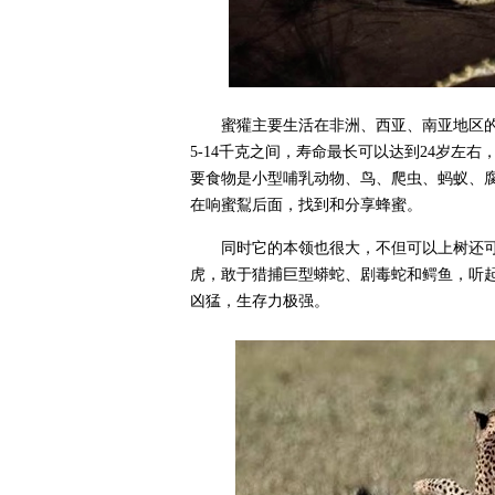
蜜獾主要生活在非洲、西亚、南亚地区的
5-14千克之间，寿命最长可以达到24岁左
要食物是小型哺乳动物、鸟、爬虫、蚂蚁、
在响蜜鴷后面，找到和分享蜂蜜。
同时它的本领也很大，不但可以上树还
虎，敢于猎捕巨型蟒蛇、剧毒蛇和鳄鱼，听
凶猛，生存力极强。