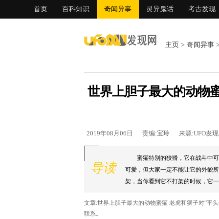
首页
百科知识
奇闻异事
灵异鬼话
考古发现
主页
>
奇闻异事
世界上胆子最大的动物蜜
2019年08月06日
责编:宝玲
来源:UFO发
蜜獾特别的狡猾，它在战斗中可
导读
可爱，但大家一定不能让它的外貌所
架，当你看到它不打架的时候，它一定
文章:世界上胆子最大的动物蜜獾 老虎和狮子对“平
联系。