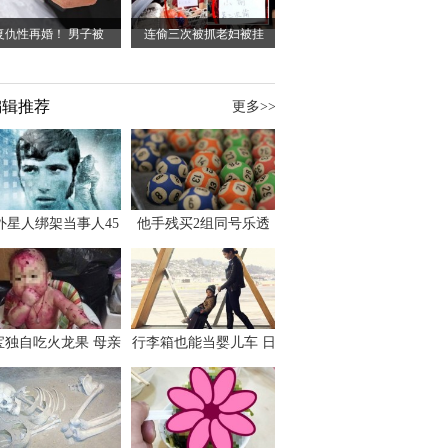
复仇性再婚！ 男子被
连偷三次被抓老妇被挂
编辑推荐
更多>>
外星人绑架当事人45
他手残买2组同号乐透
出书 还原1973年帕
竟连中头奖爽领970多
斯卡古拉事件
万
宝独自吃火龙果 母亲
行李箱也能当婴儿车 日
傻眼：以为命案现场
本家长出远门新利器