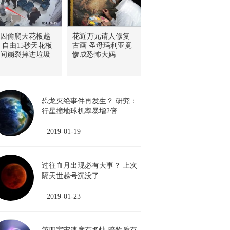
囚偷爬天花板越
花近万元请人修复
 自由15秒天花板
古画 圣母玛利亚竟
间崩裂摔进垃圾
惨成恐怖大妈
恐龙灭绝事件再发生？ 研究：
行星撞地球机率暴增2倍
2019-01-19
过往血月出现必有大事？ 上次
隔天世越号沉没了
2019-01-23