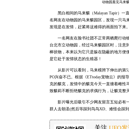
动物园羞见马来貘
黑白相间的马来貘（Malayan Tap
名网友在动物园的马来貘园区，发现一只马
发现是在发情，赶紧将这难得的画面拍下来
一名网友在脸书社团不正常两栖爬行动物贴图区
台北市立动物园，经过马来貘园区时，注意
棒状物，本来以为它只是躲在隐蔽的地方便
是它处于发情状态的生殖器！
从影片可以看到，马来模胯下伸出的第
PO兴奋不已。根据《ETtoday宠物云》
克的貘克，发情中的貘克今天一直缠着雌性
致貘莉不断拒绝貘克的求偶行为，让貘克整
影片曝光后吸引不少网友留言五短必有
群人去朝圣(然后等踩到鸟鸟XD、难怪会踩到
关注
UFO