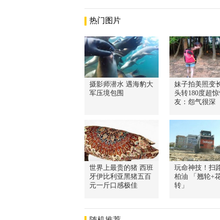
热门图片
摄影师潜水 遇海豹大
妹子拍美照变
军压境包围
头转180度超惊
友：怨气很深
世界上最贵的猪 西班
玩命神技！扫
牙伊比利亚黑猪五百
柏油 「翘轮+
元一斤口感极佳
转」
随机推荐