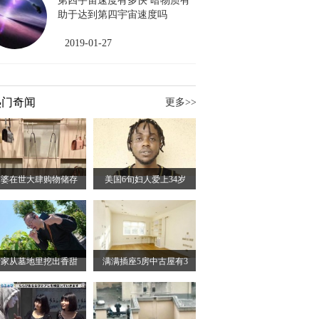
第四宇宙速度有多快 暗物质有
助于达到第四宇宙速度吗
2019-01-27
热门奇闻
更多>>
富婆在世大肆购物储存
美国6旬妇人爱上34岁
专家从墓地里挖出香甜
满满插座5房中古屋有3