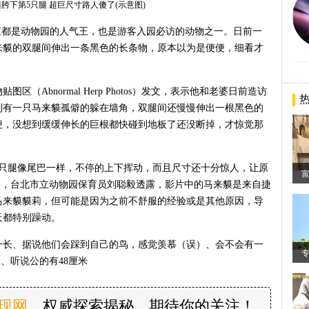
胯下第5只腿 超巨尺寸路人傻了(示意图)
ir）一直都是动物园的人气王，也是游客入园必访的动物之一。日前一
来貘的双腿间伸出一条黑色的长条物，原本以为是便便，细看才
。
（Abnormal Herp Photos）发文，表示他和老婆日前造访
到有一只马来貘孤僻的躲在墙角，双腿间还慢慢伸出一根黑色的
便，没想到缓缓伸长的巨根都快碰到地板了还没断掉，才惊觉那
5只腿像尾巴一样，不停的上下挥动，而且尺寸还十分惊人，让原
的报导，台北市立动物园保育员刘聪毅透露，影片中的马来貘是来自捷
马来貘貘莉，但可能是因为之前不舒服的经验或是其他原因，导
天都特别躁动。
一长、据说他们会踩到自己的鸟，感觉羡慕（误）、会不会有一
、听说公的有48厘米
发现网
，权威探索揭秘，期待你的关注！