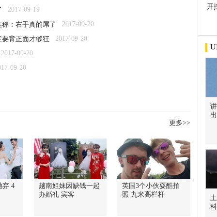
开
2017-09-19
了
屋
2017-09-20
笑称：右手真的屌了
2017-09-20
定要背正面才够狂
U
2017-09-20
017-09-20
讲
出
更多>>
弃 4
越南姐妹因缺钱一起
英国3个小伙耍酷拍
办婚礼 宾客
照 九米高栏杆
土
科