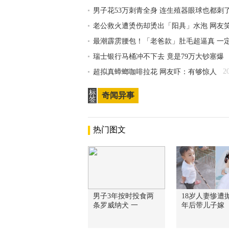
男子花53万刺青全身 连生殖器眼球也都刺
老公救火遭烫伤却烫出「阳具」水泡 网友
最潮霹雳腰包！「老爸款」肚毛超逼真 一
瑞士银行马桶冲不下去 竟是79万大钞塞爆
2
超拟真蟑螂咖啡拉花 网友吓：有够惊人
标
奇闻异事
签
热门图文
男子3年按时投食两
18岁人妻惨遭抛
条罗威纳犬 一
年后带儿子嫁