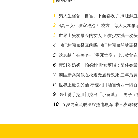
1
男大生宿舍「自宫」下面都没了 满腿鲜
2
4高三女生寝室吃泡面 校方：每人买20箱
3
世界上头发最长的女人 16岁少女洗一次
4
封门村闹鬼是真的吗 封门村闹鬼的故事
5
这10款车在美4年「零死亡率」 其7款曾
6
带91岁奶奶同拍婚纱 孙女落泪：留住她
7
泰国新兵疑似在校遭受虐待致死 三年后
8
世界上最贵的酒 柠檬利口酒售价四千四
9
医生徒手挖肛门拉出「小黄瓜」 男子：
10
五岁男童驾驶SUV撞电瓶车 带三岁妹