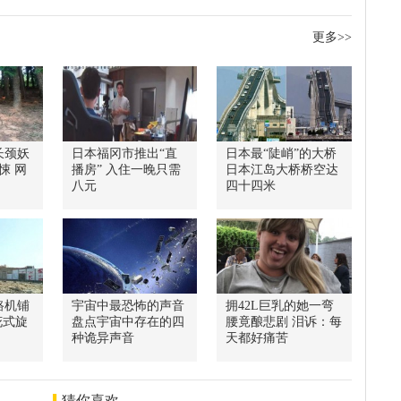
更多>>
长颈妖
日本福冈市推出“直
日本最“陡峭”的大桥
悚 网
播房” 入住一晚只需
日本江岛大桥桥空达
八元
四十四米
路机铺
宇宙中最恐怖的声音
拥42L巨乳的她一弯
花式旋
盘点宇宙中存在的四
腰竟酿悲剧 泪诉：每
种诡异声音
天都好痛苦
猜你喜欢