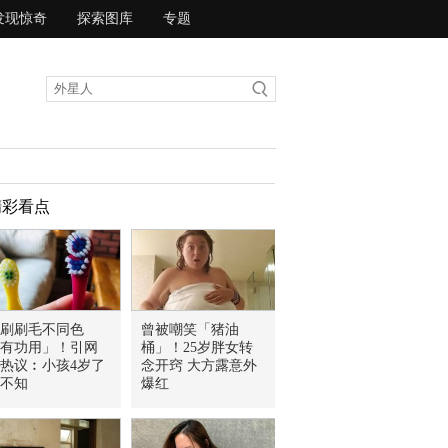
发现惊奇
探索图库
专题
精彩看点
刷刷毛不同色
曾被嘲笑「猪油
有功用」！引网
桶」！25岁胖女转
热议︰小孩4岁了
念开窍 大方露意外
不知
爆红