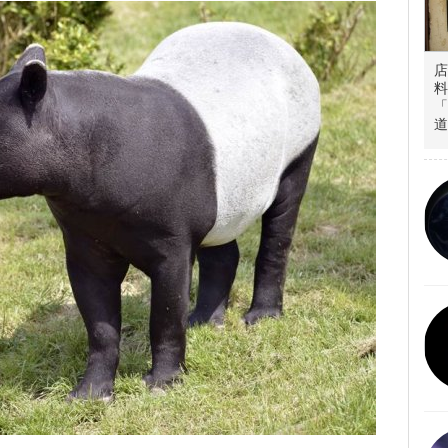
店
料
「
道