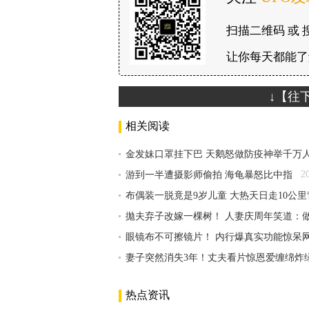
扫描二维码 或 
让你每天都能了
↓【往
相关阅读
金发妹口罩挂下巴 天鹅怒做防疫神举千万
2
游到一半遭摄影师偷拍 海龟暴怒比中指
布偶装一脱竟是9岁儿童 大热天日走10公
拋夫弃子改嫁一棵树！ 人妻庆周年笑道：
眼镜布不可擦镜片！ 内行爆真实功能惊呆
妻子突然消失3年！丈夫看片惊恩爱缠绵炸
热点资讯