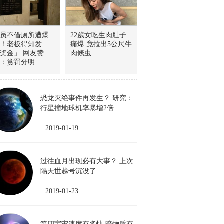
员不借厕所遭爆
22歲女吃生肉肚子
！老板得知发
痛爆 竟拉出5公尺牛
奖金」 网友赞
肉絛虫
：赏罚分明
恐龙灭绝事件再发生？ 研究：
行星撞地球机率暴增2倍
2019-01-19
过往血月出现必有大事？ 上次
隔天世越号沉没了
2019-01-23