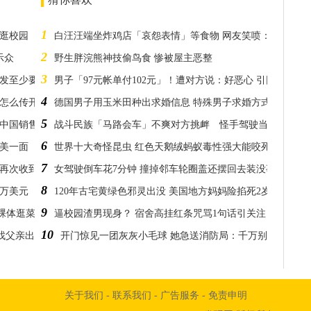
1
血逛校园
白汪汪端坐炸鸡店「哀怨表情」等食物 网友笑喷：肚子很饿
2
示众
野生胖浣熊神技偷鸟食 惨被屋主恶整
3
头发至少要一小时
男子「97元帐单付102元」！遭对方说：好恶心 引网友热议
4
是怎么传开的
德国男子用玉米田种出求婚信息 特殊男子求婚方式走红网络
5
在中国销售
战斗民族「马路会车」不爽对方挑衅 怪手驾驶当街「拆车
6
最美一面
世界十大奇怪昆虫 红色天鹅绒蚂蚁毒性强大能咬死动物
7
竟再次收到征兵令
女驾驶倒车花7分钟 撞掉邻车轮圈盖还摆回去装没事
8
百万美元
120年古宅黄绿色邪灵出没 美国地方妈妈险掐死2岁儿子
9
裸体逛菜园跌倒
逼校园渣男现身？ 宿舍高挂红条咒骂1句话引关注
10
妹找父亲出事故引关注
开门惊见一团灰灰小毛球 她急送消防局：千万别徒手抓！
关于我们
-
联系我们
-
广告服务
-
免责申明