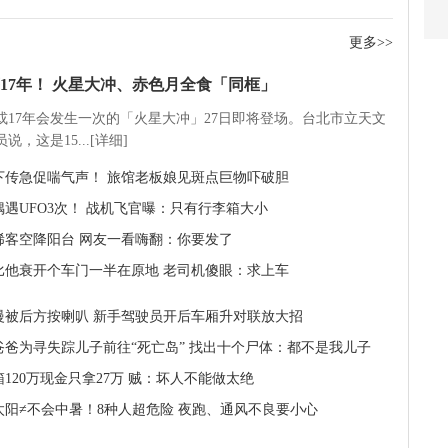
更多>>
17年！ 火星大冲、赤色月全食「同框」
5或17年会发生一次的「火星大冲」27日即将登场。台北市立天文
说，这是15...[详细]
下传急促喘气声！ 旅馆老板娘见斑点巨物吓破胆
偶遇UFO3次！ 战机飞官曝：只有行李箱大小
稀客空降阳台 网友一看嗨翻：你要发了
比他衰开个车门一半在原地 老司机傻眼：求上车
慢被后方按喇叭 新手驾驶员开后车厢升对联放大招
爸爸为寻失踪儿子前往“死亡岛” 找出十个尸体：都不是我儿子
120万现金只拿27万 贼：坏人不能做太绝
太阳≠不会中暑！8种人超危险 夜跑、通风不良要小心