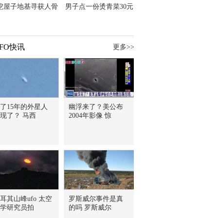
挖屋子地基寻获人骨
男子点一份烫青菜30元
主直觉就是失踪父亲
但份量让他苦笑菜涨
价？
FO快讯
更多>>
了15年的外星人
幽浮来了？美公布
现了？ 马西
2004年影像 惊
耳其山峰ufo 太空
罗斯威尔事件是真
学研究员拍
的吗 罗斯威尔