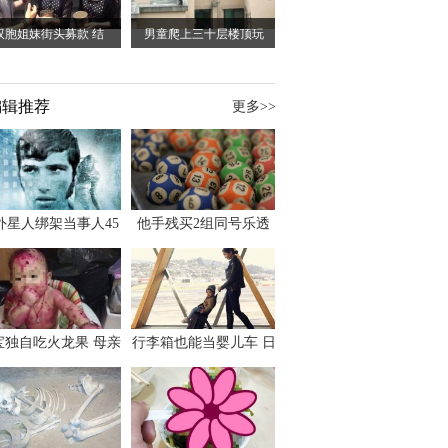
双胞姐妹街头募款 结
男童爬上三十层楼顶玩
编辑推荐
更多>>
外星人绑架当事人45
他手残买2组同号乐透
出书 还原1973年帕
竟连中头奖爽领970多
斯卡古拉事件
万
宝独自吃火龙果 母亲
行李箱也能当婴儿车 日
傻眼：以为命案现场
本家长出远门新利器