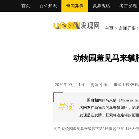
首页
百科知识
奇闻异事
灵异鬼话
考古发现
主页
>
奇闻异事
动物园羞见马来貘胯
2020年09月14日
责编:小编
来源:UFO发
黑白相间的马来貘（Malayan
导读
名网友在动物园的马来貘园区，发现
发现是在发情，赶紧将这难得的画面拍
文章:动物园羞见马来貘胯下第5只腿 超巨尺寸路人