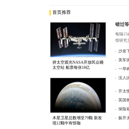
首页推荐
错过等
每隔1
馆研究员
沙发
美军
拼太空观光NASA开放民众睡
太空站 船票每张18亿
一早
没人
开太
英国
保险箱
木星卫星总数增至79颗 新发
躲开
现12颗中有怪咖