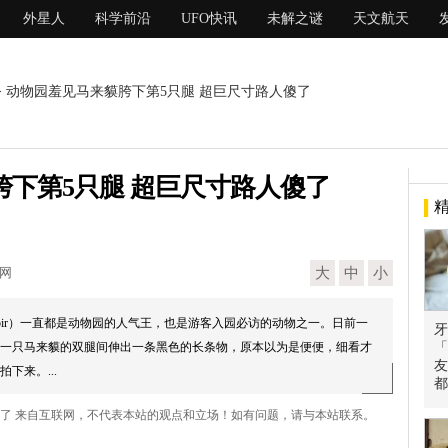
外星人
科学前沿
UFO快讯
未解之谜
天文航天
> 动物园羞见马来貘胯下第5只腿 超巨尺寸路人傻了
下第5只腿 超巨尺寸路人傻了
现网
大
中
小
 Tapir）一直都是动物园的人气王，也是游客入园必访的动物之一。日前一
牙
一只马来貘的双腿间伸出一条黑色的长条物，原本以为是便便，细看才
「
友
下来。...
都
傻了 来自互联网，不代表本站的观点和立场！如有问题，请与本站联系。