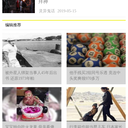
拜神
灵异鬼话
2019-05-15
编辑推荐
"私话"还是"公言"谁更有话事权
站在大多数员工的角度上看，几乎每个员工至少都有一个工
作微信群，他们都觉得这些群是私底下的通讯工具，言语也仅限
于部分人知道，不应该被公司当做"公言"。
但是对于企业方来说，又是另外一种看法。员工个人的言
被外星人绑架当事人45年后出
他手残买2组同号乐透 竟连中
语，当着全公司人的面公开来说，这种行为就已经是不正当的
书 还原1973年帕
头奖爽领970多万
了，公司还不能管了?
那么怎样才能有一个区分的依据?有相关的法律表明，网络群
组的创建者应该履行相应的管理责任，群主和群员发言要遵守网
络规范行为，才能有序的构建良好的网络氛围。但是这并不意味
着企业方在创建群组时有权处罚员工的行为，并不是单方就能说
了算的。
宝宝独自吃火龙果 母亲看傻
行李箱也能当婴儿车 日本家长