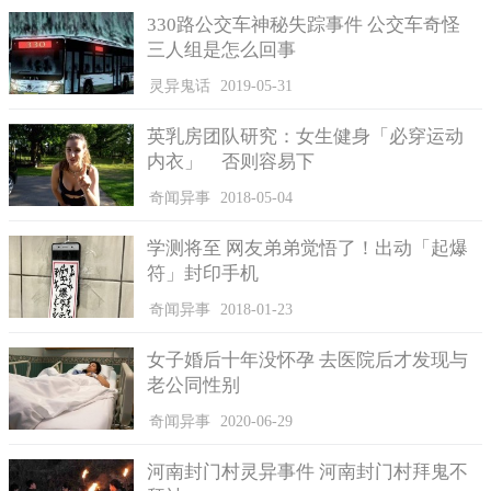
例如，员工甲在酒店上班，因对工作不满在微信工作群上抱
330路公交车神秘失踪事件 公交车奇怪
怨了几句，正好被同事客户见到，酒店认为甲的行为严重的损害
三人组是怎么回事
了酒店的形象和声誉并将他辞退了;乙因对公司人事主管不满，在
灵异鬼话
2019-05-31
工作群上说了几句，就被公司认为损害人事主管声誉为由，要求
赔偿当事人精神损失费并和他解除劳动关系。员工丙因在同事群
英乳房团队研究：女生健身「必穿运动
上发布不雅视频被公司认为影响治安管理而将他辞退。
内衣」 否则容易下
员工在工作微信群上言论不实，仅凭一面之词，就能给公司
奇闻异事
2018-05-04
造成严重的后果?他们就理应受到公司的重罚和辞退?至于员工个
人的言论到底能不能作为损害公司等形象的证据?其实不能一概而
学测将至 网友弟弟觉悟了！出动「起爆
论，需要做更详细的判断。
符」封印手机
奇闻异事
2018-01-23
女子婚后十年没怀孕 去医院后才发现与
老公同性别
奇闻异事
2020-06-29
河南封门村灵异事件 河南封门村拜鬼不