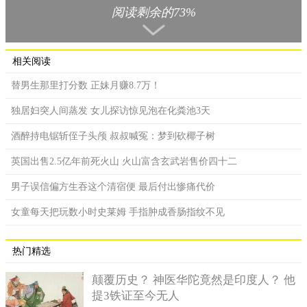
今年三月时，他的一名学员和他说最近都会很忙没时间学
阅读剩余的73%
车，问姜汉能不能退学费。因为驾校进行了体制改革，一周内学
员可能都练不到车。而该学员只来了两次，他认为退款是应该
的，就请示了领导，经过同意后，姜汉就在群上发出消息称，驾
相关阅读
校中的一份协议是不能签的，就是标明“个人原因”的地方，这也
替男生那里打分数 正妹月赚8.7万！
是驾校之所以要改革的原因，签了就不能退还全部的钱了。
独居妇突人间蒸发 女儿探访惊见泡在化粪池3天
本来是出于好意想提醒这个学员，可不曾想，这一善意的举
动让该驾校的三百多名学员纷纷要求退款。公司事后状告姜汉，
酒醉持电锯斩侄子头颅 叔叔喊冤：梦到砍椰子树
不仅要辞退他并且要求他赔偿驾校损失共四十六万元。
英国出售2.5亿年前死火山 火山富含玄武岩售价四十二
姜汉没想到事件会发展成这样子。他表明学员要求退费，依
照合同规定，驾校应该秉着公正公平的态度处理，不应该涉及他
男子误信偏方生吞这个清宿便 最后付出惨痛代价
人。而校方则认为，姜汉属于公司的一份子，理应维护公司的规
女童每天把玩数小时史莱姆 手指肿成香肠指纹不见
章制度，不应该在群里发布有损驾校形象的言语，他造成的后果
应该被辞退和赔偿校方经济损失。
热门精选
法院接受处理后认为，该驾校三百多名学员要求退费均属于
自身原因造成，并和校方一致达成协议，姜汉的言语并没有煽动
颠覆历史？ 神医华陀竟然是印度人？ 他
成分，无法证实驾校损失与此有关联，所以驳回校方的赔偿诉
提3铁证至今无人