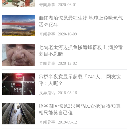
求。
奇闻异事
2020-06-01
血红湖泊惊见最狂生物 地球上免吸氧气
活35亿年
奇闻异事
2020-10-09
七旬老太河边抓鱼惨遭蜂群攻击 满脸毒
刺目不忍睹
奇闻异事
2020-12-02
吊桥半夜竟显示超载「741人」 网友惊
呼：人呢？
灵异鬼话
2018-08-16
员工言论不实，需酌情处理
涩谷闹区惊见3只河马民众抢拍 得知真
有的员工在微信中言论不一，甚至带去严重后果的，员工则
相只能笑自己傻
应该承担起相应的法律责任，但是情况则需酌情处理，不应该重
奇闻异事
2019-09-12
罚甚至辞退一些情节较轻的员工。这种案例比比皆是。