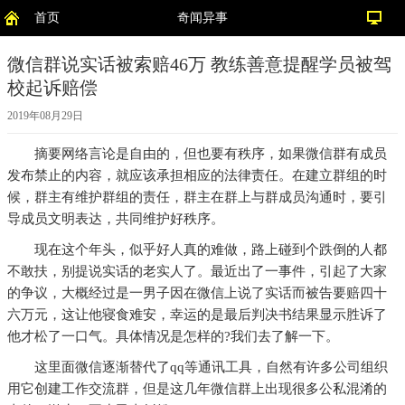
首页
奇闻异事
微信群说实话被索赔46万 教练善意提醒学员被驾
校起诉赔偿
2019年08月29日
摘要
网络言论是自由的，但也要有秩序，如果微信群有成员
发布禁止的内容，就应该承担相应的法律责任。在建立群组的时
候，群主有维护群组的责任，群主在群上与群成员沟通时，要引
导成员文明表达，共同维护好秩序。
现在这个年头，似乎好人真的难做，路上碰到个跌倒的人都
不敢扶，别提说实话的老实人了。最近出了一事件，引起了大家
的争议，大概经过是一男子因在微信上说了实话而被告要赔四十
六万元，这让他寝食难安，幸运的是最后判决书结果显示胜诉了
他才松了一口气。具体情况是怎样的?我们去了解一下。
这里面微信逐渐替代了qq等通讯工具，自然有许多公司组织
用它创建工作交流群，但是这几年微信群上出现很多公私混淆的