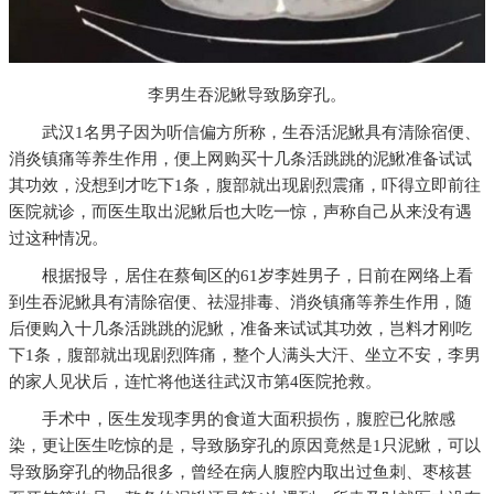
李男生吞泥鰍导致肠穿孔。
武汉1名男子因为听信偏方所称，生吞活泥鰍具有清除宿便、
消炎镇痛等养生作用，便上网购买十几条活跳跳的泥鰍准备试试
其功效，没想到才吃下1条，腹部就出现剧烈震痛，吓得立即前往
医院就诊，而医生取出泥鰍后也大吃一惊，声称自己从来没有遇
过这种情况。
根据报导，居住在蔡甸区的61岁李姓男子，日前在网络上看
到生吞泥鰍具有清除宿便、祛湿排毒、消炎镇痛等养生作用，随
后便购入十几条活跳跳的泥鰍，准备来试试其功效，岂料才刚吃
下1条，腹部就出现剧烈阵痛，整个人满头大汗、坐立不安，李男
的家人见状后，连忙将他送往武汉市第4医院抢救。
手术中，医生发现李男的食道大面积损伤，腹腔已化脓感
染，更让医生吃惊的是，导致肠穿孔的原因竟然是1只泥鰍，可以
导致肠穿孔的物品很多，曾经在病人腹腔内取出过鱼刺、枣核甚