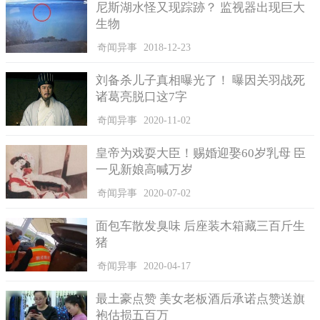
尼斯湖水怪又现踪跡？ 监视器出现巨大
生物
奇闻异事
2018-12-23
刘备杀儿子真相曝光了！ 曝因关羽战死
诸葛亮脱口这7字
奇闻异事
2020-11-02
皇帝为戏耍大臣！赐婚迎娶60岁乳母 臣
一见新娘高喊万岁
奇闻异事
2020-07-02
面包车散发臭味 后座装木箱藏三百斤生
猪
奇闻异事
2020-04-17
最土豪点赞 美女老板酒后承诺点赞送旗
袍估损五百万