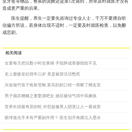
至牙签等物品，整条的泥鰍还是第1次遇到，所幸及时就医才没有
造成更严重的后果。
医生提醒，养生一定要先咨询过专业人士，千万不要擅自听
信偏方所说，若身体出现不适时，一定要及时就医检查，以免酿
成悲剧。
相关阅读
女童每天把玩数小时史莱姆 手指肿成香肠指纹不见
史上最惨皇妃得年22岁 竟是被尿活活憋死
兴奋做竹筷子枪射苍蝇 新买的斜口钳一剪断了网友笑
男子抛弃糟糠之妻娶酒吧女 婚后被绿气得中风瘫痪
世界长得最奇异的蛇 外型超像男人阴茎让人一看就害
眼球激光手术有严重副作用？ 医生划开角膜注入墨水