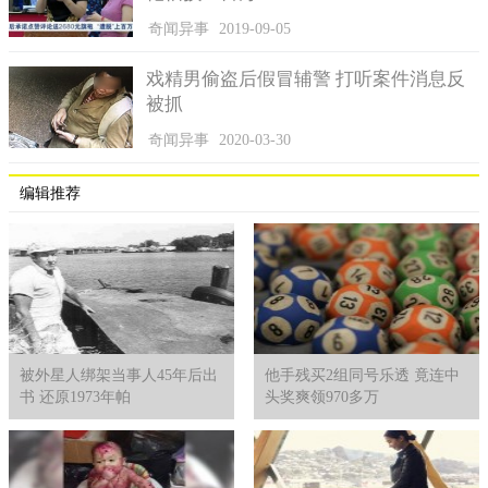
奇闻异事
2019-09-05
戏精男偷盗后假冒辅警 打听案件消息反
被抓
奇闻异事
2020-03-30
编辑推荐
被外星人绑架当事人45年后出
他手残买2组同号乐透 竟连中
书 还原1973年帕
头奖爽领970多万