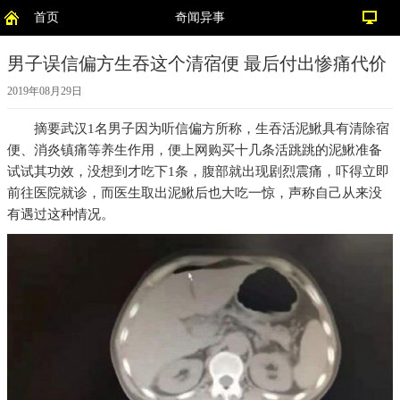
首页
奇闻异事
男子误信偏方生吞这个清宿便 最后付出惨痛代价
2019年08月29日
摘要
武汉1名男子因为听信偏方所称，生吞活泥鰍具有清除宿
便、消炎镇痛等养生作用，便上网购买十几条活跳跳的泥鰍准备
试试其功效，没想到才吃下1条，腹部就出现剧烈震痛，吓得立即
前往医院就诊，而医生取出泥鰍后也大吃一惊，声称自己从来没
有遇过这种情况。