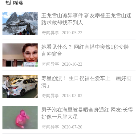
热门精选
玉龙雪山诡异事件 驴友攀登玉龙雪山迷
路求救却找不到人
奇闻异事
2019-05-22
她看见什么？ 网红直播中突然1秒变脸
直冲窗台
奇闻异事
2020-10-22
寿星崩溃！ 生日祝福在爱车上「画好画
满」
奇闻异事
2018-02-03
男子泡在海里被暴晒全身通红 网友:长得
好像一只胖大星
奇闻异事
2020-07-20