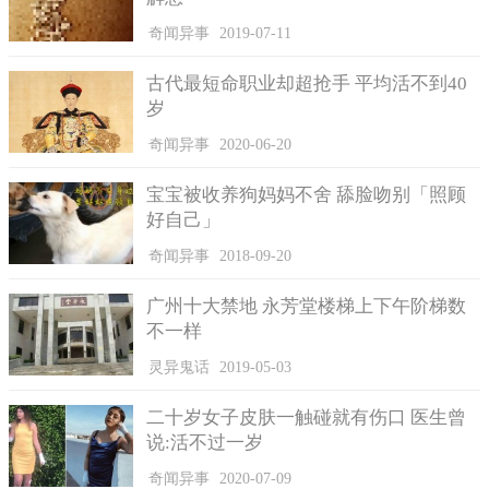
奇闻异事
2019-07-11
古代最短命职业却超抢手 平均活不到40
岁
奇闻异事
2020-06-20
宝宝被收养狗妈妈不舍 舔脸吻别「照顾
好自己」
奇闻异事
2018-09-20
广州十大禁地 永芳堂楼梯上下午阶梯数
不一样
灵异鬼话
2019-05-03
二十岁女子皮肤一触碰就有伤口 医生曾
说:活不过一岁
奇闻异事
2020-07-09