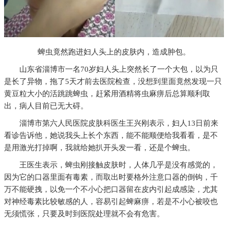
蜱虫竟然跑进妇人头上的皮肤内，造成肿包。
山东省淄博市一名70岁妇人头上突然长了一个大包，以为只
是长了异物，拖了5天才前去医院检查，没想到里面竟然发现一只
黄豆粒大小的活跳跳蜱虫，赶紧用酒精将虫麻痹后总算顺利取
出，病人目前已无大碍。
淄博市第六人民医院皮肤科医生王兴刚表示，妇人13日前来
看诊告诉他，她说我头上长个东西，能不能顺便给我看看，是不
是用激光打掉啊，我就给她扒开头发一看，还是个蜱虫。
王医生表示，蜱虫刚接触皮肤时，人体几乎是没有感觉的，
因为它的口器里面有毒素，而取出时要格外注意口器的倒钩，千
万不能硬拽，以免一个不小心把口器留在皮内引起成感染，尤其
对神经毒素比较敏感的人，容易引起蜱麻痹，若是不小心被咬也
无须慌张，只要及时到医院处理就不会有危害。