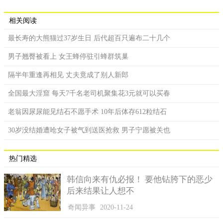
相关阅读
最长寿的大熊猫过37岁生日 后代超百只遍布二十几个
男子翘臀被看上 女王蜂停驻引蜂群筑巢
隔半年重逢再相见 丈夫竟成了别人新郎
全国最大淫窟 每天7千名老司机聚集花3元就可以买春
老翁因尿尿能见结石不愿手术 10年后体存612粒结石
30岁没结婚遭呛女子被气到送医抢救 男子宁愿被关也
热门精选
韩信向来有仇必报！ 要他钻胯下的恶少
后来结果让人想不
奇闻异事
2020-11-24