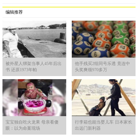
编辑推荐
被外星人绑架当事人45年后出
他手残买2组同号乐透 竟连中
书 还原1973年帕
头奖爽领970多万
宝宝独自吃火龙果 母亲看傻
行李箱也能当婴儿车 日本家长
眼：以为命案现场
出远门新利器