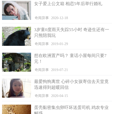
女子爱上公文箱 相恋5年后举行婚礼
奇闻异事
2020-12-18
3岁童0度雨天失踪55小时 奇迹生还有一
只熊陪我玩
奇闻异事
2019-01-29
想在欧洲置产吗？ 童话小屋每间只要7
元！
奇闻异事
2019-07-21
最爱狗狗离世 心碎小女孩寄信去天堂竟
迅速得到超暖回信
奇闻异事
2020-04-15
蛋壳黏密集虫卵吓坏送蛋司机 鸡农专业
解惑