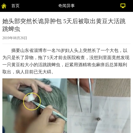
首页
奇闻异事
她头部突然长诡异肿包 5天后被取出黄豆大活跳
跳蜱虫
2019年08月26日
摘要
山东省淄博市一名70岁妇人头上突然长了一个大包，以
为只是长了异物，拖了5天才前去医院检查，没想到里面竟然发现
一只黄豆粒大小的活跳跳蜱虫，赶紧用酒精将虫麻痹后总算顺利
取出，病人目前已无大碍。