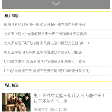
相关阅读
德国飞机拍到不明生物 类人神秘生物在高空云中漫步
北京天上现ufo 专家解释八千米夜空出现奇怪光束真相
北京天空现不明飞行物 市民目击空中巨型光芒疑似UFO
UFO视频出现在网络
埃及金字塔UFO事件 金字塔古建筑壁画有UFO痕迹
随后，关于重庆大学城出现UFO的视频就出现在了网络上，
UFO降落事件 农场不明飞行物降落之地放射性元素强
当时的视频有分成三段，第一段的时候能明显看到不明物体在空
UFO护送嫦娥三号 嫦娥三号升空周围疑似出现外星人飞
中盘旋，视频里面有学生吵闹的声音。
第第二段视频的噪声更大，可能是看到的人越来越多，但是
热门精选
细细辨别能发现里面好像还有发动机启动的声音。
第三段的时候才出现了人们惊叫的画面，那是淡淡的黄色光
史上最成功太监不但让太后为他生子！
环，有点像影视剧中神仙出现的时候周身伴随着的光芒，非常的
孩子还差点当上皇
漂亮和科幻。
奇闻异事
2020-11-30