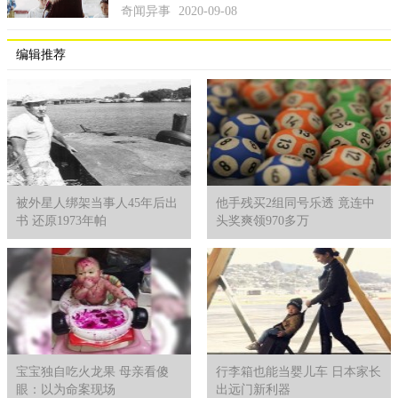
奇闻异事
2020-09-08
编辑推荐
被外星人绑架当事人45年后出
他手残买2组同号乐透 竟连中
书 还原1973年帕
头奖爽领970多万
宝宝独自吃火龙果 母亲看傻
行李箱也能当婴儿车 日本家长
眼：以为命案现场
出远门新利器