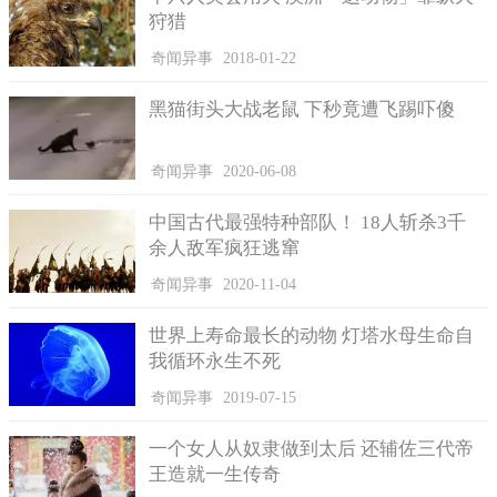
经过调查，事情的真相还真的不是大家想象的那样，其实这
狩猎
个事件只是一个误会，当时有一架作战飞机刚好经过重庆大学城
一带，当时有发射了热焰干扰弹，该干扰弹燃烧殆尽之后从空中
奇闻异事
2018-01-22
散开，有不同的形状不同的亮度，最后才慢慢消失，刚好这个过
程被大学城一带的人看到了，而已当时又是亚音速的巡航状态，
黑猫街头大战老鼠 下秒竟遭飞踢吓傻
噪声不大，人们听的不是很清楚，所以觉得这个景象非常的灵
异，自然而言就跟UFO关联在一起了。
奇闻异事
2020-06-08
知道事情的真相之后，你是不是有点失落了，会不会想着如
中国古代最强特种部队！ 18人斩杀3千
果真的是UFO那该多好，说不定能一睹真容。那是真可惜了，如
余人敌军疯狂逃窜
果想看真正的UFO，各位伙伴们只能继续旁观等待了。
奇闻异事
2020-11-04
世界上寿命最长的动物 灯塔水母生命自
我循环永生不死
奇闻异事
2019-07-15
一个女人从奴隶做到太后 还辅佐三代帝
王造就一生传奇