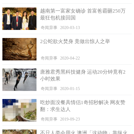
网络众说纷纭
越南第一富家女确诊 首富爸霸砸250万
网络上并没有出现一边倒的声音，大部分还是保持中立的，
最狂包机接回国
因为UFO给大家造成的误会实在太多了，也有很多网友认为视频
是假的，如果用手机拍摄，不可能有那么清晰的效果。
奇闻异事
2020-03-13
而UFO迷们简直是看到了曙光似的，他们觉得这足以证明
2公蛇欲火焚身 竟做出惊人之举
UFO是真实存在的。
发布视频的是一位学生，后来记者采访了他，他说这是他通
奇闻异事
2020-04-22
过手机拍摄到的，虽然没有专业的拍摄设备，但是自己手机素有
拍月神器的称号，像素都不成问题，所以视频不会出现是错觉或
唐雅君秀黑科技健身 运动20分钟竟有2
者是影响错觉之类的事件，绝对是真实有效的。
小时效果
奇闻异事
2020-01-15
吃炒面没餐具情侣1奇招秒解决 网友赞
翻：求生达人
奇闻异事
2019-09-23
事情的真相
不只人类会用火 澳洲「这动物」靠纵火