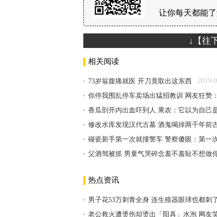
让你每天都能了
↓【往
相关阅读
2019-0
73岁翁腹痛就医 开刀竟取出这东西
你停我围乱停车卖场出猛招教训 网友狂赞
香瓜剖开内出血吓到人 果农：它以为自己
修改水库发现汉代古墓 酒鬼喝掉两千年前古
碰瓷新手第一次就撞警车 警察傻眼：第一
父酒驾被抓 男童气哭碎念羞不羞耻不想做
热点资讯
男子花53万刺青全身 连生殖器眼球也都刺
老公救火遭烫伤却烫出「阳具」水泡 网友