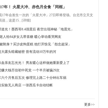
17年！ 火星大冲、赤色月全食「同框」
5或17年会发生一次的「火星大冲」27日即将登场。台北市立天文
说，这是15...[详细]
那道光！墨西哥8.4强震后 夜空出现神秘「地震光」
岁老人给84岁女儿带喜糖 暖心举动看哭网友
半被附身？买沙皮狗蛋糕 他打开惊见「怨念超深」
超大露头暗藏秘密 曾有流动10万年的河
鼻血亲友忘光光！ 男友暖心这样做她重新爱上了
想赚大钱尽信初中死党 一个半月被骗29次
车六个月售后五次 修理完上路二十分钟出车祸
R站实验无人商店 一张西瓜卡自动结帐
更多>>