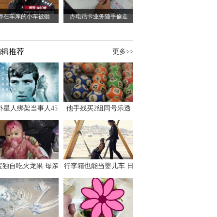
停在车库的小车被砸
办电话卡业务随手偷走
编辑推荐
更多>>
外星人绑架当事人45
他手残买2组同号乐透
出书 还原1973年帕
竟连中头奖爽领970多
斯卡古拉事件
万
宝独自吃火龙果 母亲
行李箱也能当婴儿车 日
傻眼：以为命案现场
本家长出远门新利器