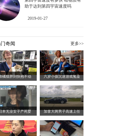
第四宇宙速度有多快 暗物质有
助于达到第四宇宙速度吗
2019-01-27
热门奇闻
更多>>
浪橘猫胖到快抱不动
六岁小孩沉迷游戏氪金
日本无业女子产死婴
加拿大两男子高速上任