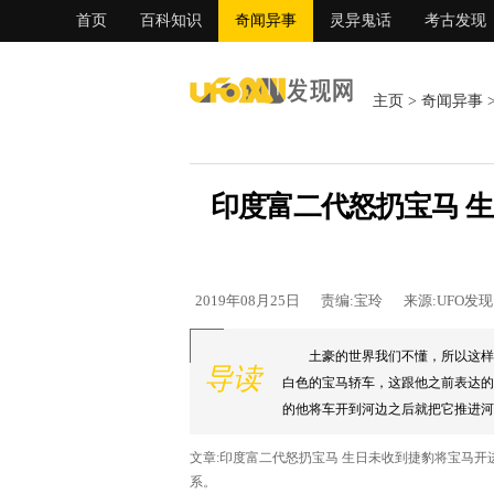
首页
百科知识
奇闻异事
灵异鬼话
考古发现
主页
>
奇闻异事
印度富二代怒扔宝马 
2019年08月25日
责编:宝玲
来源:UFO发
土豪的世界我们不懂，所以这样
导读
白色的宝马轿车，这跟他之前表达的
的他将车开到河边之后就把它推进河里
文章:印度富二代怒扔宝马 生日未收到捷豹将宝马
系。