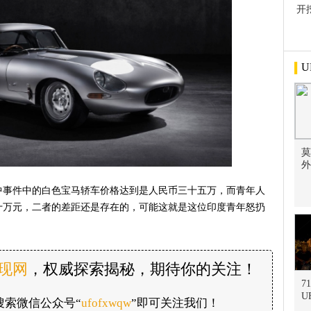
开
屋
U
莫
外
中事件中的白色宝马轿车价格达到是人民币三十五万，而青年人
十万元，二者的差距还是存在的，可能这就是这位印度青年怒扔
发现网
，权威探索揭秘，期待你的关注！
7
U
搜索微信公众号“
ufofxwqw
”即可关注我们！