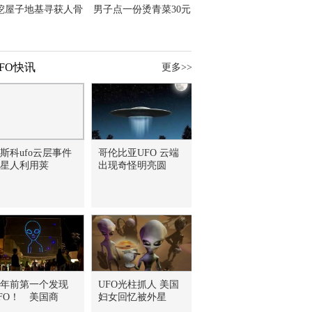
挖屋子地基寻获人骨
男子点一份烫青菜30元
主直觉就是失踪父亲
但份量让他苦笑菜涨
价？
FO快讯
更多>>
斯科ufo云层事件
哥伦比亚UFO 云端
星人利用荚
出现奇怪明亮圆
1年前第一个发现
UFO光柱抓人 美国
FO！ 美国商
妇女回忆被外星