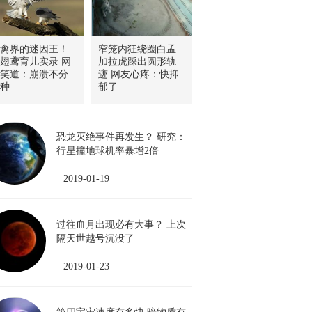
禽界的迷因王！
窄笼内狂绕圈白孟
翅鸢育儿实录 网
加拉虎踩出圆形轨
笑道：崩溃不分
迹 网友心疼：快抑
种
郁了
恐龙灭绝事件再发生？ 研究：
行星撞地球机率暴增2倍
2019-01-19
过往血月出现必有大事？ 上次
隔天世越号沉没了
2019-01-23