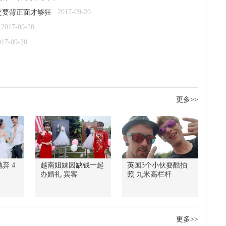
2017-09-20
定要背正面才够狂
2017-09-20
017-09-20
更多>>
弃 4
越南姐妹因缺钱一起
英国3个小伙耍酷拍
办婚礼 宾客
照 九米高栏杆
更多>>