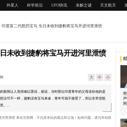
外星人
科学前沿
UFO快讯
未解之谜
天文航天
> 印度富二代怒扔宝马 生日未收到捷豹将宝马开进河里泄愤
生日未收到捷豹将宝马开进河里泄愤
现网
大
中
小
的新闻让人觉得难以置信，据说，当时那位印度青年的父母送给他的是
整
想法可不一样，捷豹没有宝马来凑，青年可就不接受了，所以非常愤怒
声
网
。...
开进河里泄愤 来自互联网，不代表本站的观点和立场！如有问题，请与本站联