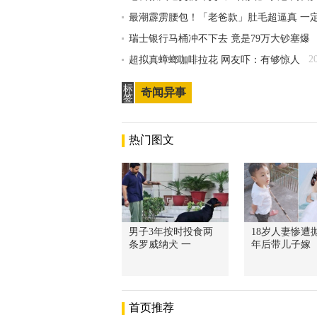
最潮霹雳腰包！「老爸款」肚毛超逼真 一
瑞士银行马桶冲不下去 竟是79万大钞塞爆
2
超拟真蟑螂咖啡拉花 网友吓：有够惊人
标
奇闻异事
签
热门图文
男子3年按时投食两
18岁人妻惨遭抛
条罗威纳犬 一
年后带儿子嫁
首页推荐