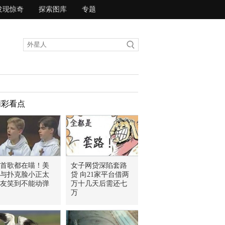
发现惊奇
探索图库
专题
精彩看点
首歌都在喵！美
女子网贷深陷套路
与扑克脸小正太
贷 向21家平台借两
友笑到不能动弹
万十几天后需还七
万