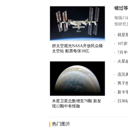
错过等
每隔1
馆研究员
就是
107
拼太空观光NASA开放民众睡
太空站 船票每张18亿
7月
火星
流完
男子
新卡
木星卫星总数增至79颗 新发
日J
现12颗中有怪咖
热门图片