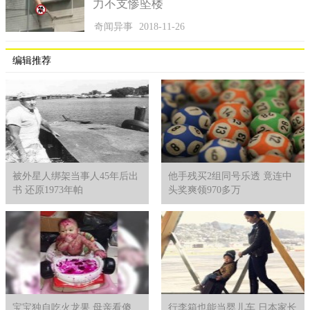
力不支惨坠楼
奇闻异事
2018-11-26
编辑推荐
被外星人绑架当事人45年后出
他手残买2组同号乐透 竟连中
书 还原1973年帕
头奖爽领970多万
宝宝独自吃火龙果 母亲看傻
行李箱也能当婴儿车 日本家长