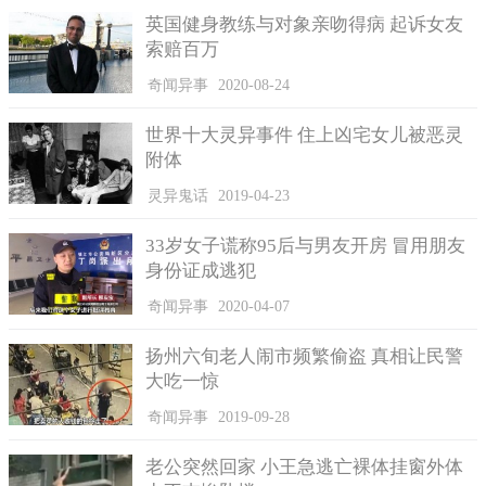
英国健身教练与对象亲吻得病 起诉女友
索赔百万
奇闻异事
2020-08-24
世界十大灵异事件 住上凶宅女儿被恶灵
附体
灵异鬼话
2019-04-23
33岁女子谎称95后与男友开房 冒用朋友
身份证成逃犯
奇闻异事
2020-04-07
扬州六旬老人闹市频繁偷盗 真相让民警
大吃一惊
奇闻异事
2019-09-28
老公突然回家 小王急逃亡裸体挂窗外体