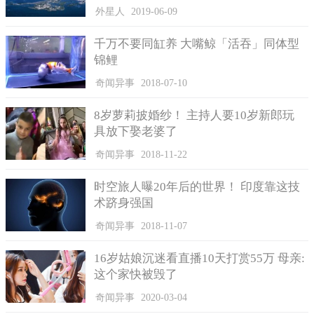
外星人
2019-06-09
千万不要同缸养 大嘴鲸「活吞」同体型
锦鲤
奇闻异事
2018-07-10
8岁萝莉披婚纱！ 主持人要10岁新郎玩
具放下娶老婆了
奇闻异事
2018-11-22
时空旅人曝20年后的世界！ 印度靠这技
术跻身强国
奇闻异事
2018-11-07
16岁姑娘沉迷看直播10天打赏55万 母亲:
这个家快被毁了
奇闻异事
2020-03-04