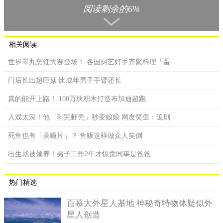
阅读剩余的6%
千福康彦北被捕也向警方认罪，坦承「需要钱才犯案」。事件曝
光后，引发网友讨论，纷纷笑翻表示：「拿圆珠笔都比拿鼻毛刀
有用」、「是要帮店员鼻毛吗」、「店员真好心！还想拿钱给
他」、「真是有勇无谋」。
相关阅读
世界睪丸烹饪大赛登场！ 各国厨艺好手齐聚料理「蛋
门后长出超巨菇 比成年男子手臂还长
真的能开上路！ 100万块积木打造布加迪超跑
入戏太深！他「剥完虾壳」秒变娘娘 网友笑歪：追剧
死鱼也有「美瞳片」？ 鱼贩这样做众人笑倒
出生就被领养！男子工作2年才惊觉同事是爸爸
热门精选
百慕大外星人基地 神秘奇特物体疑似外
星人创造