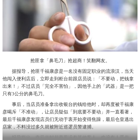
抢匪拿「鼻毛刀」抢超商！笑翻网友。
据报导，抢匪千福康彦是一名没有固定职业的流浪汉，当天
他闯入便利店后，立即走到柜台前跟店员说：「不要动，把钱拿
出来！」不过店员「完全不害怕」，因他手上的「武器」是一把
只有3公分的鼻毛刀。
事后，当店员准备拿出收银台的钱给他时，却再度被千福康
彦喝斥「不准动」，让店员疑似「到底要不要动」并一直看著，
最后千福康彦发现店员们无动于衷开始变得焦躁，最后仓皇逃出
店家，不料没过多久就被附近巡逻员警逮捕。
报导指出，幸亏当时超商里没有其他客人，也没有人受伤，