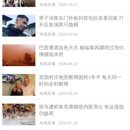
奇闻异事
2020-10-27
男子深夜在门外捡到背包欣喜拿回家 打
开后发现两只胳膊
奇闻异事
2020-02-04
巴西遭遇血色天灾 极端暴风骤雨过境仿
佛濒临末世
奇闻异事
2020-08-22
英国村庄饱受断网困扰1年半 每天同一
话说这个走了鸿运的古董冰箱外形十分简单，没有任何亮眼
时间全村断网
的细节，整体来说很老土，配色和造型的乡土气息浓重，而且高
奇闻异事
2020-09-26
度不足1米，上下两扇门都非常的厚重，每一次打开冰箱门都要耗
费很多体力，而且白色的冰箱写满了岁月的沧桑感，外面的一层
斑马遭鳄鱼突袭狠咬内脏滑出 幸运逃脱
白漆已经开始严重发黄，甚至斑驳到开始掉漆了，露出了里面一
仍惨死
层金属质地，就像是一位久经沧桑的老人。
奇闻异事
2020-07-10
但好在冰箱一般都是主打简约大方的外形设计路线，再加上