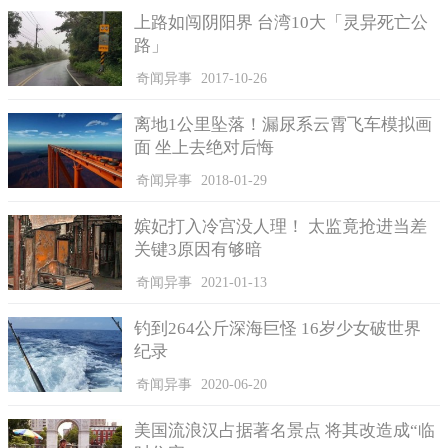
它的主人也不是“颜控”，对审美没有太多卓越的要求，所以这个
上路如闯阴阳界 台湾10大「灵异死亡公
长相平凡的冰箱也一直没有被嫌弃，也因此逃过了被丢弃的厄
路」
运。
奇闻异事
2017-10-26
离地1公里坠落！漏尿系云霄飞车模拟画
面 坐上去绝对后悔
奇闻异事
2018-01-29
嫔妃打入冷宫没人理！ 太监竟抢进当差
关键3原因有够暗
奇闻异事
2021-01-13
钓到264公斤深海巨怪 16岁少女破世界
纪录
奇闻异事
2020-06-20
美国流浪汉占据著名景点 将其改造成“临