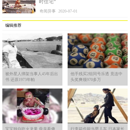
时住宅”
奇闻异事
2020-07-01
编辑推荐
神奇的存在
冰箱算是所有电器中破损率很高的1个，但这个强大的冰箱不
被外星人绑架当事人45年后出
他手残买2组同号乐透 竟连中
眠不休整整运作了将近80年，仅仅是外形变黄还有简单的掉漆，
书 还原1973年帕
头奖爽领970多万
竟然没有出现生锈的迹象，而且还能继续满足基本储藏的需求，
堪称冰箱界的“战斗机”。
据这位妇女说，这些年的使用中，冰箱一直没有出现过太大
的问题，最严重的1次也就是密封条老化了，有点漏气，但是在更
换成新的配件后就再没出现过影响使用的问题了。
这台争气的冰箱简直就是一个不可思议的传奇存在，绝对是
宝宝独自吃火龙果 母亲看傻
行李箱也能当婴儿车 日本家长