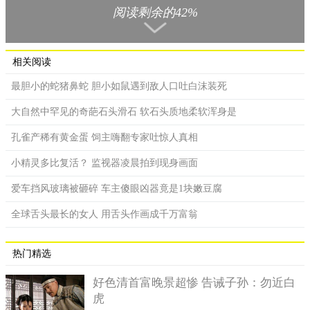
据说，这个冰箱是这位妇女在18岁的时候，父母从二手市场
阅读剩余的42%
购买来的，当时冰箱的标签上标明它是在1930年生产的，也就是
说当时冰箱就已经30多岁了，可能购买者就是看中了它够老还能
用的独特气质，并给予厚望，希望它秉承着艰苦耐劳的优良传
相关阅读
统，可以继续在自家中发光发热吧，没想到它确实没让大家失
最胆小的蛇猪鼻蛇 胆小如鼠遇到敌人口吐白沫装死
望，如此坚挺的又工作了50年。
大自然中罕见的奇葩石头滑石 软石头质地柔软浑身是
据科学家统计，1个最优秀的冰箱的寿命也就是在30年左右，
到目前为止世界上还很少能见到用到超过30年的冰箱，就算30后
孔雀产稀有黄金蛋 饲主嗨翻专家吐惊人真相
冰箱没有坏，使用者为了满足自己对物欲的追求，再加上审美疲
小精灵多比复活？ 监视器凌晨拍到现身画面
劳，也会将其丢弃，最后被抛弃的冰箱就到了废品回收站，随后
变成一堆破旧的零件进入再循环利用的环节中。
爱车挡风玻璃被砸碎 车主傻眼凶器竟是1块嫩豆腐
全球舌头最长的女人 用舌头作画成千万富翁
热门精选
好色清首富晚景超惨 告诫子孙：勿近白
虎