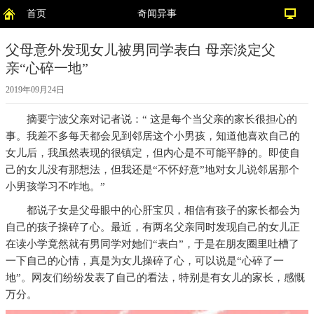
首页
奇闻异事
父母意外发现女儿被男同学表白 母亲淡定父
亲“心碎一地”
2019年09月24日
摘要
宁波父亲对记者说：“ 这是每个当父亲的家长很担心的
事。我差不多每天都会见到邻居这个小男孩，知道他喜欢自己的
女儿后，我虽然表现的很镇定，但内心是不可能平静的。即使自
己的女儿没有那想法，但我还是“不怀好意”地对女儿说邻居那个
小男孩学习不咋地。”
都说子女是父母眼中的心肝宝贝，相信有孩子的家长都会为
自己的孩子操碎了心。最近，有两名父亲同时发现自己的女儿正
在读小学竟然就有男同学对她们“表白”，于是在朋友圈里吐槽了
一下自己的心情，真是为女儿操碎了心，可以说是“心碎了一
地”。网友们纷纷发表了自己的看法，特别是有女儿的家长，感慨
万分。