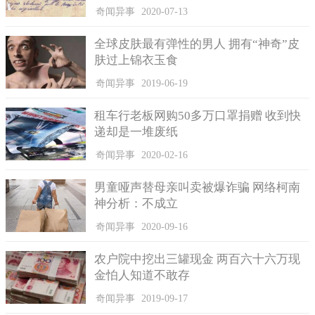
奇闻异事
2020-07-13
全球皮肤最有弹性的男人 拥有“神奇”皮
肤过上锦衣玉食
奇闻异事
2019-06-19
租车行老板网购50多万口罩捐赠 收到快
递却是一堆废纸
奇闻异事
2020-02-16
男童哑声替母亲叫卖被爆诈骗 网络柯南
神分析：不成立
在老余在朋友圈吐槽数小时后，一个网名为“隔壁老王”的宁
奇闻异事
2020-09-16
波父亲，他同样在朋友圈发文说自己早前也有过一段这样的经
历，还配了一张女儿吃东西的照片。
农户院中挖出三罐现金 两百六十六万现
金怕人知道不敢存
据宁波父亲说：“他女儿正读小学6年纪，就是配图中这个形
象似女汉子的，闲聊时女儿告诉她，班里有同学喜欢她。没想到
奇闻异事
2019-09-17
那个向女儿表白的男同学竟然是自己的邻居。每次在遇到我的时