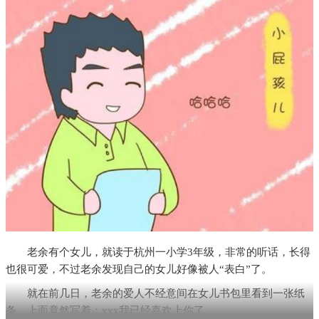
老余有个女儿，就读于杭州一小学3年级，非常的听话，长得
也很可爱，不过老余发现自己的女儿好像被人“表白”了。
就在前几日，老余的爱人不经意间在女儿书包里看到一张纸
条，上面竟然写着：xxx我已经喜欢上你了。