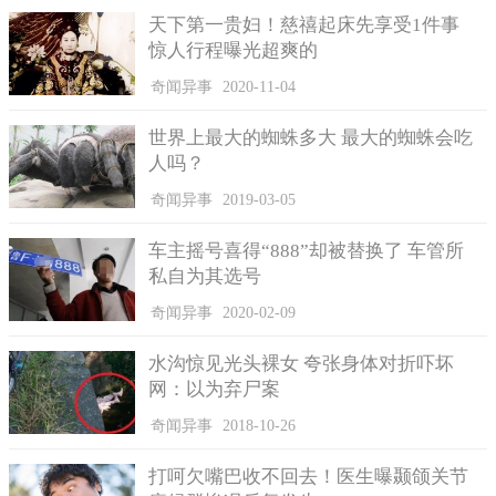
天下第一贵妇！慈禧起床先享受1件事
候，都会低着头快速离开，一次遇到时我主动打招呼，没想到他
惊人行程曝光超爽的
竟然满脸通红，撒腿就跑，当时我还觉得很纳闷。”
奇闻异事
2020-11-04
既然是女儿主动告诉我的，我就特别好奇女儿怎么想的？便
问女儿她心里怎么想的呢？女儿回说：“能怎么想，也就那样
世界上最大的蜘蛛多大 最大的蜘蛛会吃
啊。”听到女儿这么回答，自己总算松了口气。
人吗？
宁波父亲对记者说：“ 这是每个当父亲的家长很担心的事。我
奇闻异事
2019-03-05
差不多每天都会见到邻居这个小男孩，知道他喜欢自己的女儿
后，我虽然表现的很镇定，但内心是不可能平静的。即使自己的
车主摇号喜得“888”却被替换了 车管所
女儿没有那想法，但我还是“不怀好意”地对女儿说邻居那个小男
私自为其选号
孩学习不咋地。”
奇闻异事
2020-02-09
水沟惊见光头裸女 夸张身体对折吓坏
网：以为弃尸案
奇闻异事
2018-10-26
打呵欠嘴巴收不回去！医生曝颞颌关节