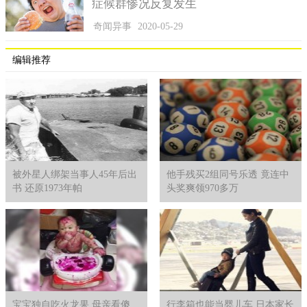
症候群惨况反复发生
奇闻异事
2020-05-29
编辑推荐
宁波父亲还说：“虽然心里无法平静下来，但自己也忍住没跟
老师沟通，也没找邻居小男孩的家人沟通，毕竟都是小孩子，哪
懂那么多。不过要是女儿上中学遇到这种事，那我肯定会主动找
被外星人绑架当事人45年后出
他手残买2组同号乐透 竟连中
老师去谈的。不过话虽如此，等上中学了，女儿还不一定会告诉
书 还原1973年帕
头奖爽领970多万
我这些，可能还得自己去暗中观察。”
最让宁波爸爸感到意外的是，自己的妻子竟然一点都不紧
张，还特有兴致的问我：“到底是哪个男孩子喜欢我家闺女呢？我
差点蒙圈了。”
宝宝独自吃火龙果 母亲看傻
行李箱也能当婴儿车 日本家长