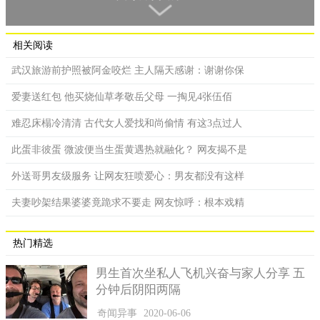
富平柿农，然后一定要先把这个松开，然后再放，放的时候
特别小心这个手因为这边特别锋利，容易把手伤到。
相关阅读
武汉旅游前护照被阿金咬烂 主人隔天感谢：谢谢你保
爱妻送红包 他买烧仙草孝敬岳父母 一掏见4张伍佰
难忍床榻冷清清 古代女人爱找和尚偷情 有这3点过人
此蛋非彼蛋 微波便当生蛋黄遇热就融化？ 网友揭不是
外送哥男友级服务 让网友狂喷爱心：男友都没有这样
夫妻吵架结果婆婆竟跪求不要走 网友惊呼：根本戏精
经过去蒂风干后，反复盖住再透风几次，表层就会出现薄薄
热门精选
一层柿霜。
柿饼业者，柿霜它是从哪形成的，它是单宁转化出来，水分
男生首次坐私人飞机兴奋与家人分享 五
消耗之后单宁转化成糖份，然后它自然从渗透出来，像这种柿霜
分钟后阴阳两隔
特别白，然后底色是褐红色，它都属于柿饼的优质。
奇闻异事
2020-06-06