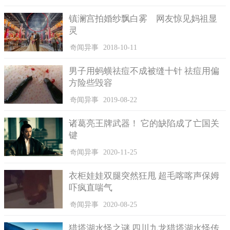
记者林闵榛：柿子生意不单只能做吃的，像这边还特别盖了
镇澜宫拍婚纱飘白雾 网友惊见妈祖显
柿子博物馆，而旁边的柿子园，在丰收的时候让民众进去体验采
灵
摘，也有电视剧在这里拍摄取景。
奇闻异事
2018-10-11
陕西富平柿子栽种面积，超过一万七千公顷，2018年产量约8
万吨，产值约12亿人民币，一望无际的柿子园，红了山头也火了
男子用蚂蟥祛痘不成被缝十针 祛痘用偏
观光产业。
方险些毁容
奇闻异事
2019-08-22
诸葛亮王牌武器！ 它的缺陷成了亡国关
键
奇闻异事
2020-11-25
衣柜娃娃双腿突然狂甩 超毛喀喀声保姆
吓疯直喘气
奇闻异事
2020-08-25
富平柿农，客人很多，每天都是来几大巴车。
猎塔湖水怪之谜 四川九龙猎塔湖水怪传