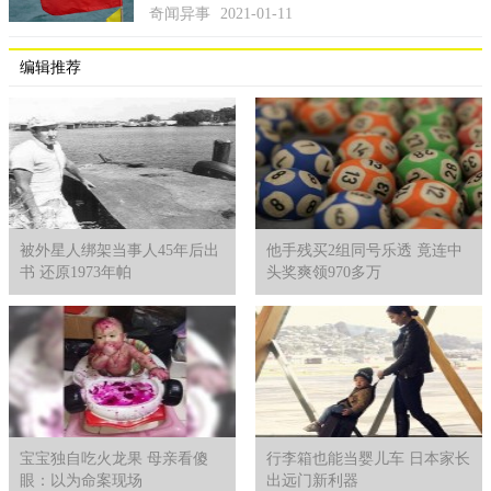
奇闻异事
2021-01-11
编辑推荐
被外星人绑架当事人45年后出
他手残买2组同号乐透 竟连中
书 还原1973年帕
头奖爽领970多万
宝宝独自吃火龙果 母亲看傻
行李箱也能当婴儿车 日本家长
眼：以为命案现场
出远门新利器