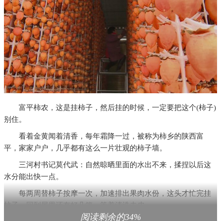
富平柿农，这是挂柿子，然后挂的时候，一定要把这个(柿子)
别住。
看着金黄闻着清香，每年霜降一过，被称为柿乡的陕西富
平，家家户户，几乎都有这么一片壮观的柿子墙。
三河村书记莫代武：自然晾晒里面的水出不来，揉捏以后这
水分能出快一点。
每两周替柿子按摩一次，加速排出果肉水份，这头才忙完挂
柿子，回到屋里还有好几篮，等着清洗去皮。
阅读剩余的34%