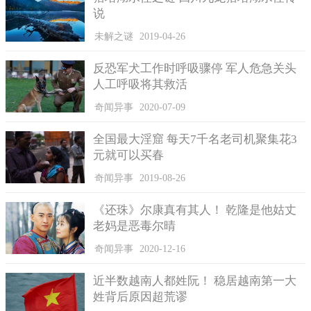
说
崔小东原本在外地做生意，近年看到富平柿子经济越来越成
熟，让他决定返乡，经营柿子电商生意。
未解之谜
2019-04-26
柿饼业者崔小东，香港、美国，我们有朋友带过去，包括韩
反恐军犬工作时呼吸骤停 军人危急关头
国。
人工呼吸将其救活
陕西柿子，市场需求大于产量供给，传统农户返乡青年，抢
奇闻异事
2020-07-09
赚柿子财，也带动千年柿乡，农业转型升级。
全国最大淫窟 每天7千名老司机聚集花3
元就可以买春
奇闻异事
2019-08-26
《还珠》尔康真有其人！ 乾隆是他姑丈
老妈是恶毒尔晴
奇闻异事
2020-12-16
近半数越南人都姓阮！ 稳居越南第一大
姓背后原因超荒谬