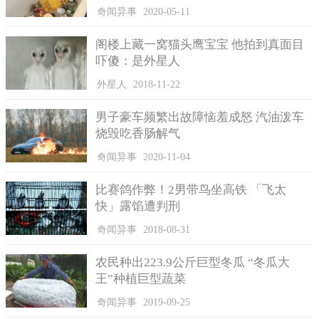
哇继续前进，横渡印度洋，终于来到伊儿汗国，从元到伊儿汗
奇闻异事
2020-05-11
国，阔阔真公主一共花了2年2个月的时间。
阁楼上藏一窝猫头鹰宝宝 他拍到真面目
千辛万苦来到伊儿汗国，本以为可以和未来的丈夫见面，但
吓傻：是外星人
是因为阿鲁浑年事已高竟已去世，阔阔真公主陷入进退两难的境
地，回去元朝已不可能，但丈夫已经去世，身处异乡的确无助。
外星人
2018-11-22
后来阿鲁浑的弟弟乞合继承王位，便决定打阔阔真公主送给
男子豪车频繁出故障恼羞成怒 汽油泼车
阿鲁浑的儿子合赞当妻子，就这样阔阔真阴错阳差嫁给合赞，而
烧毁吃香肠解气
合赞精通多国语言，对医学也有研究，并且通晓天文地理，他在
奇闻异事
2020-11-04
1295年发动战争，推翻乞合统治，夺回王位，阔阔真也真的成了
伊儿汗国的王妃，可惜的是，阔阔真婚后一年即去世，享年二
比赛鸽作弊！2男带鸟坐高铁 「飞太
十。
快」露馅遭判刑
奇闻异事
2018-08-31
农民种出223.9公斤巨型冬瓜 “冬瓜大
王”种植巨型蔬菜
奇闻异事
2019-09-25