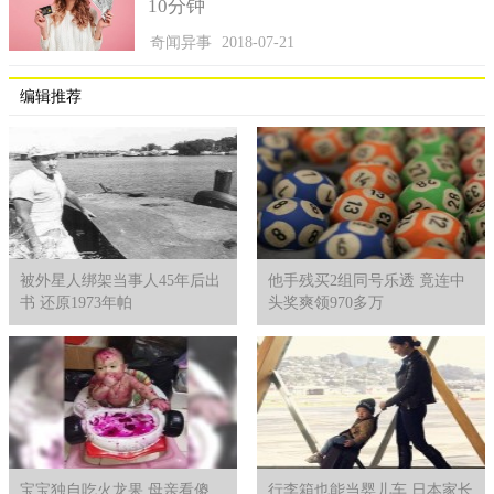
10分钟
奇闻异事
2018-07-21
编辑推荐
被外星人绑架当事人45年后出
他手残买2组同号乐透 竟连中
书 还原1973年帕
头奖爽领970多万
宝宝独自吃火龙果 母亲看傻
行李箱也能当婴儿车 日本家长