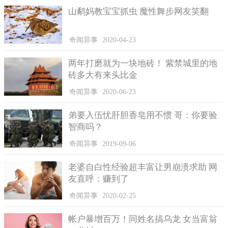
山鹬妈教宝宝抓虫 魔性舞步网友笑翻
奇闻异事
2020-04-23
两年打磨就为一块地砖！ 紫禁城里的地
砖多大有来头比金
奇闻异事
2020-06-23
弟要入伍忧肝胆香皂用不惯 哥：你要验
智商吗？
奇闻异事
2019-09-06
老婆自白性经验超丰富让男崩溃求助 网
友直呼：赚到了
奇闻异事
2020-02-25
帐户暴增百万！同姓名搞乌龙 女当富翁