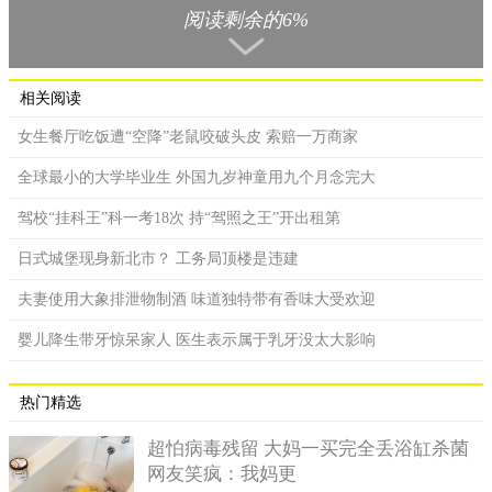
阅读剩余的6%
相关阅读
女生餐厅吃饭遭“空降”老鼠咬破头皮 索赔一万商家
全球最小的大学毕业生 外国九岁神童用九个月念完大
驾校“挂科王”科一考18次 持“驾照之王”开出租第
日式城堡现身新北市？ 工务局顶楼是违建
远嫁他乡，到达时丈夫已去世。
夫妻使用大象排泄物制酒 味道独特带有香味大受欢迎
根据《元史》、《马可波罗游记》记载，伊儿汗国君主阿鲁
浑的王后去世时，坚持要自己的同族，来成为下一任王后，于是
婴儿降生带牙惊呆家人 医生表示属于乳牙没太大影响
阿鲁浑派遣使者到了元朝，想要和忽必烈和亲，为了治国安邦，
忽必烈一口答应，并挑选了阔阔真公主远嫁伊儿汗国，为何说是
热门精选
远嫁，因为伊儿汗国位在现今的西亚，对于当时的交通条件，真
的算是非常远了。
超怕病毒残留 大妈一买完全丢浴缸杀菌
网友笑疯：我妈更
西元1291年，阔阔真公主从泉州出发，先到达爪哇，在从爪