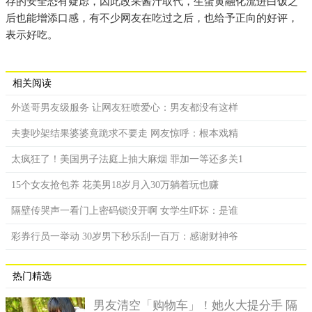
存的安全恐有疑虑，因此改采酱汁取代，生蛋黄融化流进白饭之
后也能增添口感，有不少网友在吃过之后，也给予正向的好评，
表示好吃。
相关阅读
外送哥男友级服务 让网友狂喷爱心：男友都没有这样
夫妻吵架结果婆婆竟跪求不要走 网友惊呼：根本戏精
太疯狂了！美国男子法庭上抽大麻烟 罪加一等还多关1
15个女友抢包养 花美男18岁月入30万躺着玩也赚
隔壁传哭声一看门上密码锁没开啊 女学生吓坏：是谁
彩券行员一举动 30岁男下秒乐刮一百万：感谢财神爷
热门精选
男友清空「购物车」！她火大提分手 隔