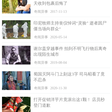
天收到包裹后悔了
奇闻异事
2017-11-13
印尼牧师主持丧仪悼词“灵验” 逝者因尸
僵当场向群众“
奇闻异事
2020-05-14
谢尔盖穿越事件 拍到不明飞行物后离奇
出现陌生城市
奇闻异事
2019-08-04
蜀国灭阿斗门上刻这3字 司马昭看了竟
不忍杀
奇闻异事
2020-11-30
打开促销洋芋片竟滚出这1颗！ 店员秒
登门道歉