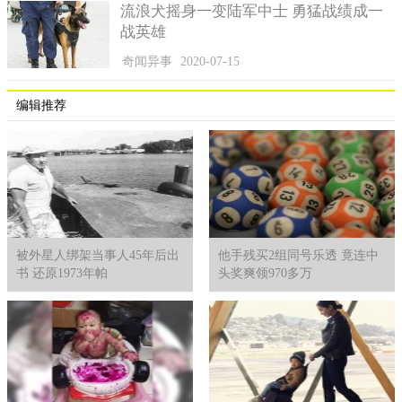
流浪犬摇身一变陆军中士 勇猛战绩成一
战英雄
奇闻异事
2020-07-15
编辑推荐
被外星人绑架当事人45年后出
他手残买2组同号乐透 竟连中
书 还原1973年帕
头奖爽领970多万