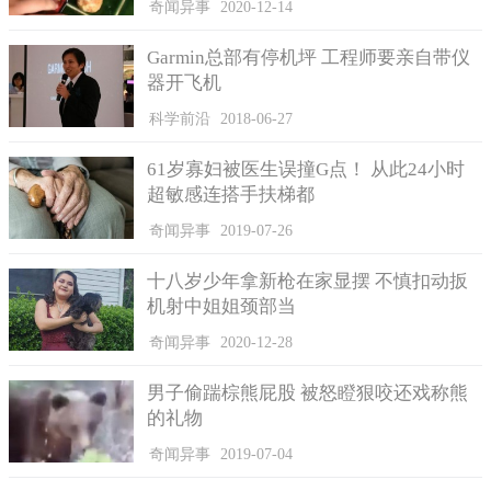
奇闻异事
2020-12-14
Garmin总部有停机坪 工程师要亲自带仪
器开飞机
科学前沿
2018-06-27
61岁寡妇被医生误撞G点！ 从此24小时
超敏感连搭手扶梯都
奇闻异事
2019-07-26
十八岁少年拿新枪在家显摆 不慎扣动扳
机射中姐姐颈部当
奇闻异事
2020-12-28
男子偷踹棕熊屁股 被怒瞪狠咬还戏称熊
的礼物
奇闻异事
2019-07-04