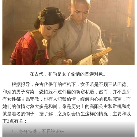
在古代，和尚是女子偷情的首选对象。
根据报导，在古代保守的桎梏下，女子若是不顾三从四德、
和别的男子有染，恐怕躲不过邻里的窃窃私语，然而，并不是所
有女性都甘愿守教，也有人犯禁偷情，缓解内心的孤独寂寞，而
她们的偷情对象大多是和尚，像是历史上的高阳公主和辩机和尚
就是着名的例子，据了解，之所以会衍生这样的情况，主要和以
下3点有关：
1、身分特殊，不易被识破