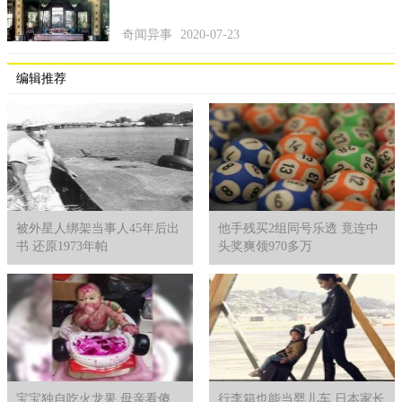
奇闻异事
2020-07-23
编辑推荐
被外星人绑架当事人45年后出
他手残买2组同号乐透 竟连中
书 还原1973年帕
头奖爽领970多万
宝宝独自吃火龙果 母亲看傻
行李箱也能当婴儿车 日本家长