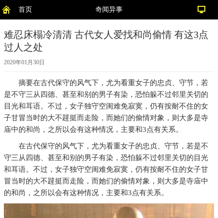
首页
奇闻异事
难忍床榻冷清清 古代女人爱找和尚偷情 有这3点
过人之处
2020年01月30日
摘要
在古代保守的风气下，尤为看重女子的忠贞、守节，若
是不守三从四德、甚至和别的男子有染，恐怕躲不过邻里关切的
目光和耳语。不过，女子独守空闺难免寂寞，仍有按耐不住的女
子甘冒当时的大不韙挺而走险，而她们的偷情对象，则大多是寺
庙中的和尚，之所以会有这种情况，主要和3点有关系。
在古代保守的风气下，尤为看重女子的忠贞、守节，若是不
守三从四德、甚至和别的男子有染，恐怕躲不过邻里关切的目光
和耳语。不过，女子独守空闺难免寂寞，仍有按耐不住的女子甘
冒当时的大不韙挺而走险，而她们的偷情对象，则大多是寺庙中
的和尚，之所以会有这种情况，主要和3点有关系。