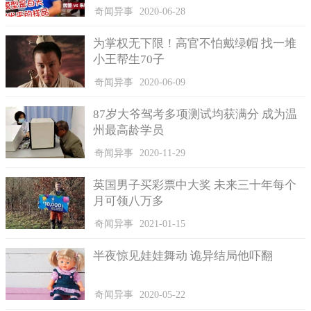
奇闻异事
2020-06-28
为掌权无下限！高官不怕戴绿帽 找一堆
小王帮生70子
奇闻异事
2020-06-09
87岁大爷驾考多项测试均获满分 成为温
州最高龄学员
奇闻异事
2020-11-29
英国男子买彩票中大奖 未来三十年每个
月可领八万多
奇闻异事
2021-01-15
半夜惊见娃娃舞动 诡异结局他吓翻
奇闻异事
2020-05-22