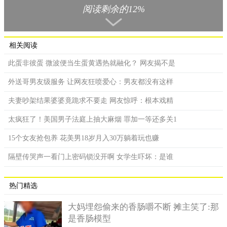
阅读剩余的12%
古代男女之防严格，但若是到庙里烧香祈福则是可以被允许
的互动，加上和尚身分受到一般大众敬重，很少会将他们与情欲
联想挂勾，这些不易被盯上的条件，让和尚成为女子偷情的首选
对象。
相关阅读
2、精力充沛旺盛
此蛋非彼蛋 微波便当生蛋黄遇热就融化？ 网友揭不是
一般男人为了家计，白天需要外出工作打拼，晚上回到家早
外送哥男友级服务 让网友狂喷爱心：男友都没有这样
已是精疲力竭，恐无法满足太太的床榻需求。然而，和尚在庙里
夫妻吵架结果婆婆竟跪求不要走 网友惊呼：根本戏精
白天大多在阅读经文、念佛、洒扫环境等，生活节奏规律，和在
外忙得团团转的俗世男子相较，相对留有较多的精力，对于男女
太疯狂了！美国男子法庭上抽大麻烟 罪加一等还多关1
之事会有时间和体力，进而满足对方。
15个女友抢包养 花美男18岁月入30万躺着玩也赚
3、把持不住，易受勾引
隔壁传哭声一看门上密码锁没开啊 女学生吓坏：是谁
虽说和尚是修行之人，但毕竟是活生生的肉体，加上正处于
青壮之年，又几乎没有机会接触女人，因此，当有女人主动投怀
热门精选
送抱时，实则很难把持得住，就会轻易被诱惑。
大妈埋怨偷来的香肠嚼不断 摊主笑了:那
是香肠模型