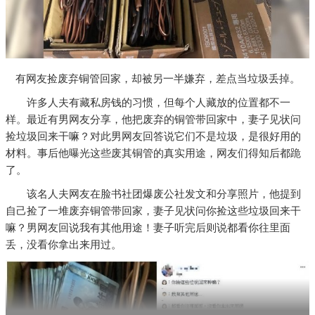
有网友捡废弃铜管回家，却被另一半嫌弃，差点当垃圾丢掉。
许多人夫有藏私房钱的习惯，但每个人藏放的位置都不一
样。最近有男网友分享，他把废弃的铜管带回家中，妻子见状问
捡垃圾回来干嘛？对此男网友回答说它们不是垃圾，是很好用的
材料。事后他曝光这些废其铜管的真实用途，网友们得知后都跪
了。
该名人夫网友在脸书社团爆废公社发文和分享照片，他提到
自己捡了一堆废弃铜管带回家，妻子见状问你捡这些垃圾回来干
嘛？男网友回说我有其他用途！妻子听完后则说都看你往里面
丢，没看你拿出来用过。