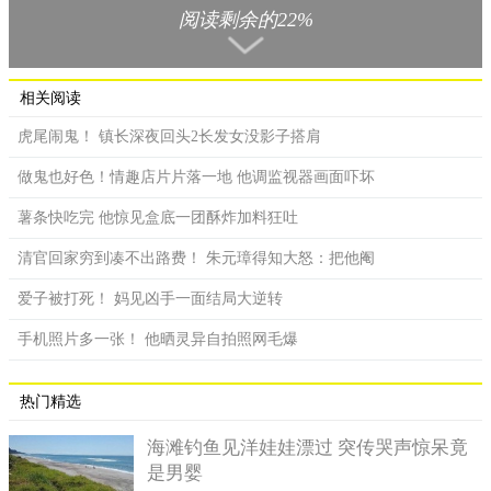
阅读剩余的22%
相关阅读
虎尾闹鬼！ 镇长深夜回头2长发女没影子搭肩
做鬼也好色！情趣店片片落一地 他调监视器画面吓坏
原来这里面暗藏玄机，男网友把私房钱藏在箱子深处。
薯条快吃完 他惊见盒底一团酥炸加料狂吐
听完妻子的疑问，男网友则回这几箱里面的材料我秋天的时
清官回家穷到凑不出路费！ 朱元璋得知大怒：把他阉
候有用，记住哦！不要当垃圾丢掉，它们不是垃圾，是很好用的
爱子被打死！ 妈见凶手一面结局大逆转
材料。最后妻子则说好啦，自己放前阳台收好！
从分享的照片中看到，在这堆废弃的铜管中，有1叠蓝色小朋
手机照片多一张！ 他晒灵异自拍照网毛爆
友藏在铜管深处，似乎就是把自己的私房钱藏在里面，难怪他在
最后发文笑称最像垃圾的地方，就是最安全的地方。
热门精选
发文一出，立刻引发网友热烈讨论；不少网友笑称想知道你
海滩钓鱼见洋娃娃漂过 突传哭声惊呆竟
秋天时要干嘛、这些铜管回收后也是不少钱耶、你就不怕钱被拿
是男婴
走，铜也拿去卖了，只有留纸箱给你；还有人直言如果真不小心