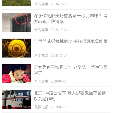
被当垃圾丢，就糟糕了、你小心！我老爸就是这样差点被我妈丢
奇闻异事
2018-11-06
了！
深夜惊见肥美螃蟹爬窗一秒变蜘蛛？ 网
友敲碗：快清蒸
奇闻异事
2019-10-24
阻尼器减缓机械振动 消耗强风地震能量
科学前沿
2018-11-27
宫女为何害怕睡觉？ 这姿势一整晚谁受
得了
奇闻异事
2020-06-13
北京330路公交车 老太识破鬼坐车警察
以为恶作剧
灵异鬼话
2019-07-06