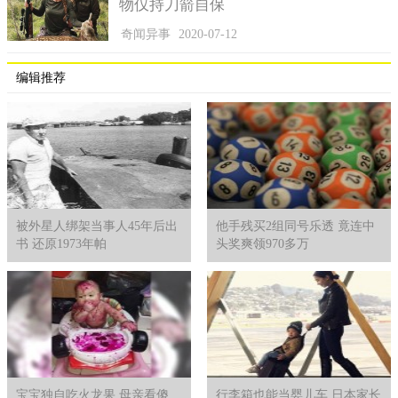
物仅持刀箭自保
奇闻异事
2020-07-12
编辑推荐
被外星人绑架当事人45年后出
他手残买2组同号乐透 竟连中
书 还原1973年帕
头奖爽领970多万
宝宝独自吃火龙果 母亲看傻
行李箱也能当婴儿车 日本家长