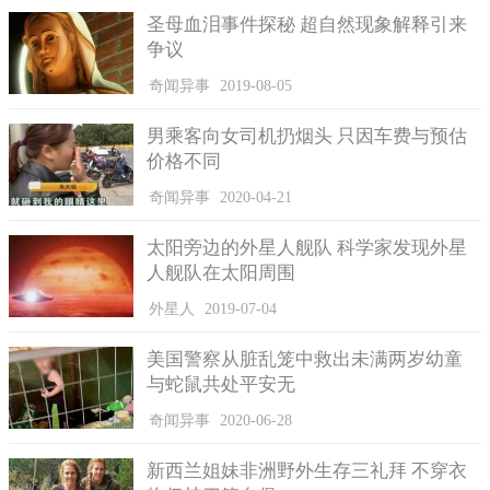
圣母血泪事件探秘 超自然现象解释引来
争议
奇闻异事
2019-08-05
男乘客向女司机扔烟头 只因车费与预估
价格不同
奇闻异事
2020-04-21
太阳旁边的外星人舰队 科学家发现外星
人舰队在太阳周围
外星人
2019-07-04
美国警察从脏乱笼中救出未满两岁幼童
与蛇鼠共处平安无
奇闻异事
2020-06-28
新西兰姐妹非洲野外生存三礼拜 不穿衣