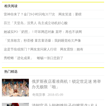
相关阅读
雷神你来了？金门9小时闪电3177次 网友笑道：要瞎
芬兰「天堂岛」没男人 岛主成立动机好心酸
她诚实PO「奶照」！吓坏网恋对象 直呼：再也不谈网
「笑亲敢言」秒歪楼 童言童语爆：我妈睡觉哈欠声像
这是节俭或抠门？网友发问家人行径 网友震惊：她有
秀螳螂「进化成果」 蜥蜴一张口悲剧了
热门精选
俄罗斯夜店看准商机！锁定世足迷 将举
办无极限「啪」
奇闻异事
2018-05-09
清朝官员上朝都饿肚子但嘴里含1片人