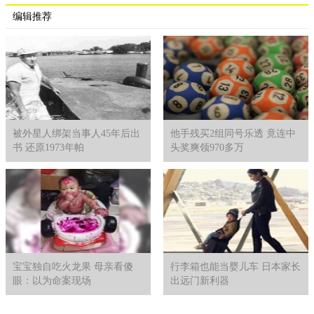
编辑推荐
被外星人绑架当事人45年后出
他手残买2组同号乐透 竟连中
书 还原1973年帕
头奖爽领970多万
宝宝独自吃火龙果 母亲看傻
行李箱也能当婴儿车 日本家长
眼：以为命案现场
出远门新利器