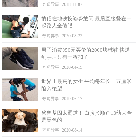
奇闻异事
2018-11-07
情侣在地铁换姿势放闪 最后直接叠在一
起路人全傻眼
奇闻异事
2020-08-22
男子消费850元买价值2000块球鞋 快递
到手后只有一枚扣子
奇闻异事
2020-04-19
世界上最高的女生 平均每年长十五厘米
陷入绝望
奇闻异事
2019-06-17
爸爸基因太霸道！ 白拉拉顺产13幼犬全
是黑色的
奇闻异事
2020-08-14