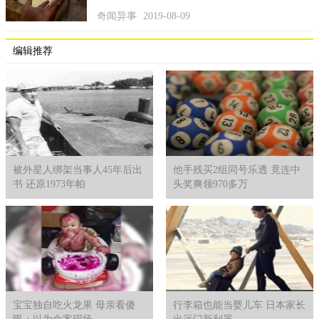
奇闻异事
2019-08-09
编辑推荐
被外星人绑架当事人45年后出
他手残买2组同号乐透 竟连中
书 还原1973年帕
头奖爽领970多万
宝宝独自吃火龙果 母亲看傻
行李箱也能当婴儿车 日本家长