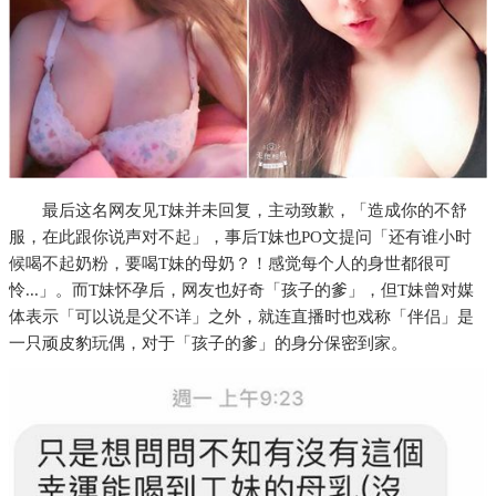
最后这名网友见T妹并未回复，主动致歉，「造成你的不舒
服，在此跟你说声对不起」，事后T妹也PO文提问「还有谁小时
候喝不起奶粉，要喝T妹的母奶？！感觉每个人的身世都很可
怜...」。而T妹怀孕后，网友也好奇「孩子的爹」，但T妹曾对媒
体表示「可以说是父不详」之外，就连直播时也戏称「伴侣」是
一只顽皮豹玩偶，对于「孩子的爹」的身分保密到家。