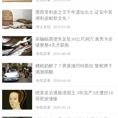
奇闻异事
2019-05-06
墨西哥剥皮之主千年遗址出土 证实中美
洲剥皮献祭文化！
考古发现
2019-01-06
采蝙蝠粪便失足坠30公尺洞穴 衰男卡岩
缝整整4天才获救
奇闻异事
2019-08-08
糟糕奶醉了？男童撞凹特斯拉 警察蹲下
酒测萌翻
奇闻异事
2020-04-04
绝美皇后遇最渣国王 3年流产3次遭控18
罪死状悽惨
奇闻异事
2020-05-14