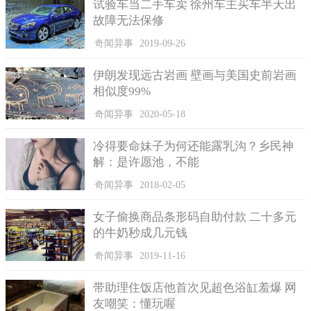
试验车当二手车卖 徐州车主买车半天出
故障无法保修
奇闻异事
2019-09-26
伊朗发现远古岩画 壁画与美国史前岩画
相似度99%
奇闻异事
2020-05-18
冷得要命妹子为何还能露乳沟？乡民神
解：是许愿池，不能
奇闻异事
2018-02-05
女子偷换商品条形码自助付款 二十多元
的牛奶秒成几元钱
奇闻异事
2019-11-16
带助理住饭店他首次见超色浴缸羞爆 网
友嘲笑：懂玩喔