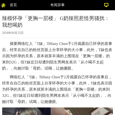
首页
奇闻异事
辣模怀孕「更胸一层楼」 G奶辣照惹怪男骚扰：
我想喝奶
2018年04月25日
摘要
网络红人「T妹」Tiffany Chen于2月揭露自己怀孕的喜事
后，经常在自己的粉丝页面上分享怀孕的大小事，此外，T妹也表
示因为怀孕的关系，原本就算丰满的上围现在「更胸一层楼」的
来到32G，但T妹近日却遭到陌生男网友表示「从小喝不太起
奶」，向她讨取「母奶」试喝，让她傻眼。
网络红人「T妹」Tiffany Chen于2月揭露自己怀孕的喜事后，
经常在自己的粉丝页面上分享怀孕的大小事，此外，T妹也表示因
为怀孕的关系，原本就算丰满的上围现在「更胸一层楼」的来到
32G，但T妹近日却遭到陌生男网友表示「从小喝不太起奶」，向
她讨取「母奶」试喝，让她傻眼。