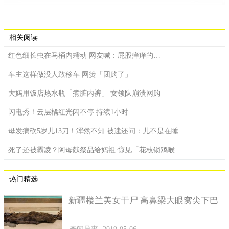
相关阅读
红色细长虫在马桶内蠕动 网友喊：屁股痒痒的…
车主这样做没人敢移车 网赞「团购了」
大妈用饭店热水瓶「煮脏内裤」 女领队崩溃网购
闪电秀！云层橘红光闪不停 持续1小时
母发病砍5岁儿13刀！浑然不知 被逮还问：儿不是在睡
死了还被霸凌？阿母献祭品给妈祖 惊见「花枝锁鸡喉
热门精选
新疆楼兰美女干尸 高鼻梁大眼窝尖下巴